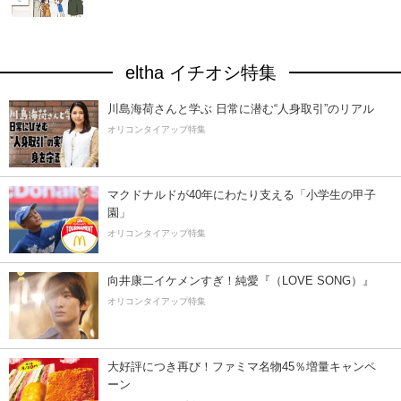
eltha イチオシ特集
川島海荷さんと学ぶ 日常に潜む“人身取引”のリアル
オリコンタイアップ特集
マクドナルドが40年にわたり支える「小学生の甲子
園」
オリコンタイアップ特集
向井康二イケメンすぎ！純愛『（LOVE SONG）』
オリコンタイアップ特集
大好評につき再び！ファミマ名物45％増量キャンペ
ーン