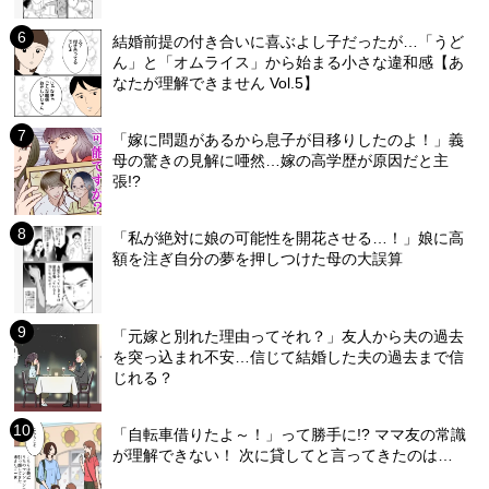
結婚前提の付き合いに喜ぶよし子だったが…「うど
ん」と「オムライス」から始まる小さな違和感【あ
なたが理解できません Vol.5】
「嫁に問題があるから息子が目移りしたのよ！」義
母の驚きの見解に唖然…嫁の高学歴が原因だと主
張!?
「私が絶対に娘の可能性を開花させる…！」娘に高
額を注ぎ自分の夢を押しつけた母の大誤算
「元嫁と別れた理由ってそれ？」友人から夫の過去
を突っ込まれ不安…信じて結婚した夫の過去まで信
じれる？
「自転車借りたよ～！」って勝手に!? ママ友の常識
が理解できない！ 次に貸してと言ってきたのは…