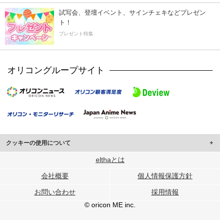
試写会、登壇イベント、サインチェキなどプレゼン
ト！
プレゼント特集
オリコングループサイト
クッキーの使用について
このサイトでは Cookie を使用して、ユーザーに合わせたコンテンツや広告の
elthaとは
表示、ソーシャル メディア機能の提供、広告の表示回数やクリック数の測定を
会社概要
個人情報保護方針
行っています。
また、ユーザーによるサイトの利用状況についても情報を収集し、ソーシャル
お問い合わせ
採用情報
メディアや広告配信、データ解析の各パートナーに提供しています。
各パートナーは、この情報とユーザーが各パートナーに提供した他の情報や、
© oricon ME inc.
ユーザーが各パートナーのサービスを使用したときに収集した他の情報を組み
合わせて使用することがあります。