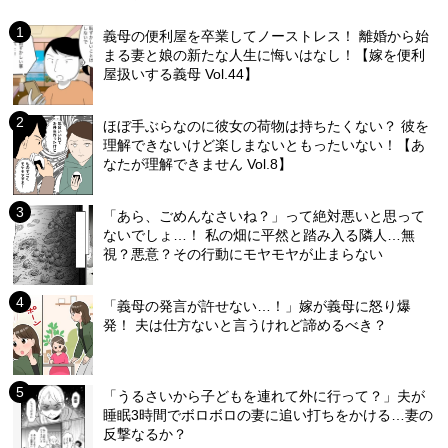
義母の便利屋を卒業してノーストレス！ 離婚から始
まる妻と娘の新たな人生に悔いはなし！【嫁を便利
屋扱いする義母 Vol.44】
ほぼ手ぶらなのに彼女の荷物は持ちたくない？ 彼を
理解できないけど楽しまないともったいない！【あ
なたが理解できません Vol.8】
「あら、ごめんなさいね？」って絶対悪いと思って
ないでしょ…！ 私の畑に平然と踏み入る隣人…無
視？悪意？その行動にモヤモヤが止まらない
「義母の発言が許せない…！」嫁が義母に怒り爆
発！ 夫は仕方ないと言うけれど諦めるべき？
「うるさいから子どもを連れて外に行って？」夫が
睡眠3時間でボロボロの妻に追い打ちをかける…妻の
反撃なるか？