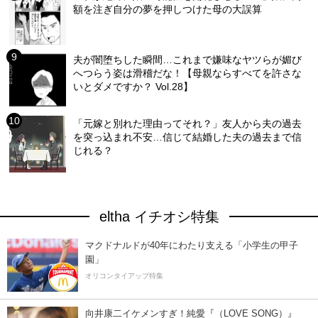
額を注ぎ自分の夢を押しつけた母の大誤算
夫が闇堕ちした瞬間…これまで嫌味なヤツらが媚び
へつらう姿は滑稽だな！【母親ならすべてを許さな
いとダメですか？ Vol.28】
「元嫁と別れた理由ってそれ？」友人から夫の過去
を突っ込まれ不安…信じて結婚した夫の過去まで信
じれる？
eltha イチオシ特集
マクドナルドが40年にわたり支える「小学生の甲子
園」
オリコンタイアップ特集
向井康二イケメンすぎ！純愛『（LOVE SONG）』