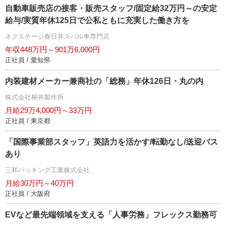
自動車販売店の接客・販売スタッフ/固定給32万円～の安定
給与/実質年休125日で公私ともに充実した働き方を
ネクステージ春日井スバル車専門店
年収448万円～901万6,000円
正社員 / 愛知県
内装建材メーカー兼商社の「総務」年休126日・丸の内
株式会社桐井製作所
月給29万4,000円～33万円
正社員 / 東京都
「国際事業部スタッフ」英語力を活かす/転勤なし/送迎バス
あり
三和パッキング工業株式会社
月給30万円～40万円
正社員 / 大阪府
EVなど最先端領域を支える「人事労務」フレックス勤務可