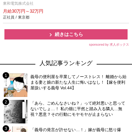
東和電気株式会社
月給30万円～32万円
正社員 / 東京都
続きはこちら
sponsored by 求人ボックス
人気記事ランキング
義母の便利屋を卒業してノーストレス！ 離婚から始
まる妻と娘の新たな人生に悔いはなし！【嫁を便利
屋扱いする義母 Vol.44】
「あら、ごめんなさいね？」って絶対悪いと思って
ないでしょ…！ 私の畑に平然と踏み入る隣人…無
視？悪意？その行動にモヤモヤが止まらない
「義母の発言が許せない…！」嫁が義母に怒り爆