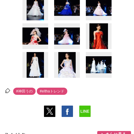
#神田うの
#elthaトレンド