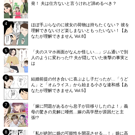
発！ 夫は仕方ないと言うけれど諦めるべき？
ほぼ手ぶらなのに彼女の荷物は持ちたくない？ 彼を
理解できないけど楽しまないともったいない！【あ
なたが理解できません Vol.8】
「夫のスマホ画面がなんか怪しい…」ジム通いで別
人のように変わった!? 夫が隠していた衝撃の事実と
は
結婚前提の付き合いに喜ぶよし子だったが…「うど
ん」と「オムライス」から始まる小さな違和感【あ
なたが理解できません Vol.5】
「嫁に問題があるから息子が目移りしたのよ！」義
母の驚きの見解に唖然…嫁の高学歴が原因だと主
張!?
「私が絶対に娘の可能性を開花させる…！」娘に高