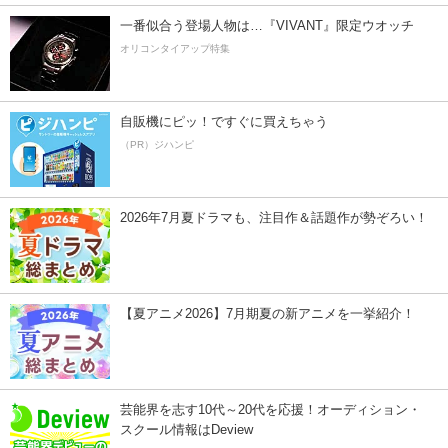
一番似合う登場人物は…『VIVANT』限定ウオッチ
オリコンタイアップ特集
自販機にピッ！ですぐに買えちゃう
（PR）ジハンピ
2026年7月夏ドラマも、注目作＆話題作が勢ぞろい！
【夏アニメ2026】7月期夏の新アニメを一挙紹介！
芸能界を志す10代～20代を応援！オーディション・
スクール情報はDeview