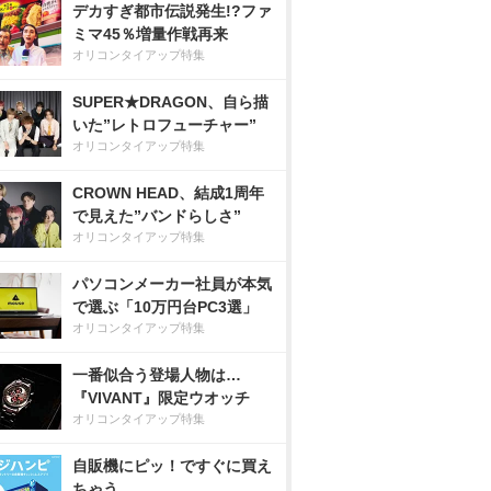
デカすぎ都市伝説発生!?ファ
ミマ45％増量作戦再来
オリコンタイアップ特集
SUPER★DRAGON、自ら描
いた”レトロフューチャー”
オリコンタイアップ特集
CROWN HEAD、結成1周年
で見えた”バンドらしさ”
オリコンタイアップ特集
パソコンメーカー社員が本気
で選ぶ「10万円台PC3選」
オリコンタイアップ特集
一番似合う登場人物は…
『VIVANT』限定ウオッチ
オリコンタイアップ特集
自販機にピッ！ですぐに買え
ちゃう