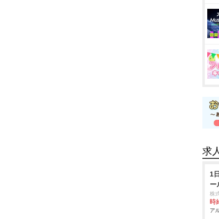
求
1
ー
株
時給
アル