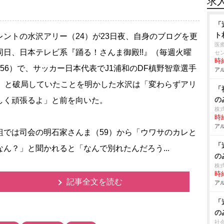
求
「
ト
ントの水沢アリー（24）が23日夜、自身のブログを更
医
同日、日本テレビ系『踊る！さんま御殿!!』（毎週火曜
セ
時給
：56）で、サッカー日本代表でJ1浦和のDF槙野智章選手
アル
8）と破局していたことを明かした水沢は「変わらずアリ
「
の
しく頑張るよ」と前を向いた。
株
時給
アル
では司会の明石家さんま（59）から「ウワサのカレと
「
なん？」と聞かれると「なんで別れたんだろう...
の
株
時給
記事全文を読む
アル
「
の
社