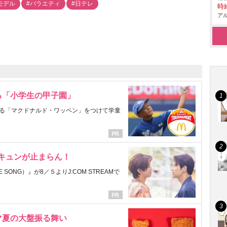
モデル
#バラエティ
#日テレ
時給
アル
る「小学生の甲子園」
る「マクドナルド・ワッペン」をつけて学童
にキュンが止まらん！
ONG）』が8／５よりJ:COM STREAMで
マ夏の大盤振る舞い