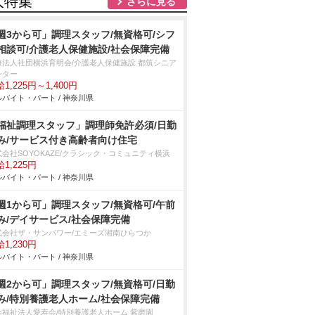
人特集
さらに見る
週3から可」調理スタッフ/無資格可/シフ
相談可/介護老人保健施設/社会保障完備
療法人社団横浜育明会/介護老人保健施設 都筑シニア
ンター
1,225円～1,400円
バイト・パート / 神奈川県
福祉調理スタッフ」調理師免許必須/日勤
み/サービス付き高齢者向け住宅
式会社SOYOKAZE/クラシック・コミュニティ横浜
1,225円
バイト・パート / 神奈川県
週1から可」調理スタッフ/無資格可/午前
み/デイサービス/社会保障完備
式会社ザ・サンパワー/エミーズ湘南ひらつか
1,230円
バイト・パート / 神奈川県
週2から可」調理スタッフ/無資格可/日勤
み/特別養護老人ホーム/社会保障完備
会福祉法人愛寿会/特別養護老人ホーム 紫磨園