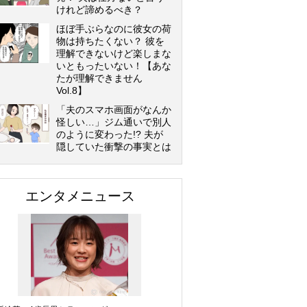
けれど諦めるべき？
ほぼ手ぶらなのに彼女の荷
物は持ちたくない？ 彼を
理解できないけど楽しまな
いともったいない！【あな
たが理解できません
Vol.8】
「夫のスマホ画面がなんか
怪しい…」ジム通いで別人
のように変わった!? 夫が
隠していた衝撃の事実とは
エンタメニュース