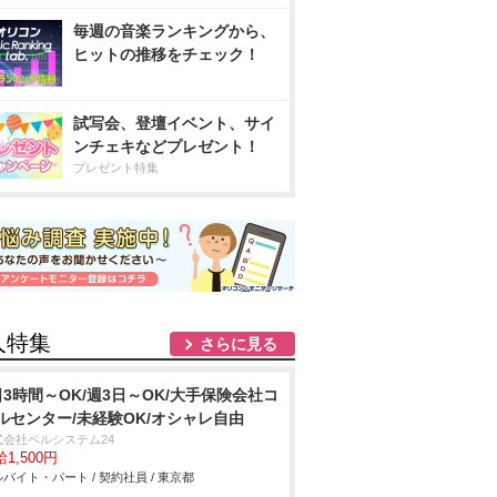
毎週の音楽ランキングから、
ヒットの推移をチェック！
試写会、登壇イベント、サイ
ンチェキなどプレゼント！
プレゼント特集
人特集
さらに見る
日3時間～OK/週3日～OK/大手保険会社コ
ルセンター/未経験OK/オシャレ自由
式会社ベルシステム24
1,500円
バイト・パート / 契約社員 / 東京都