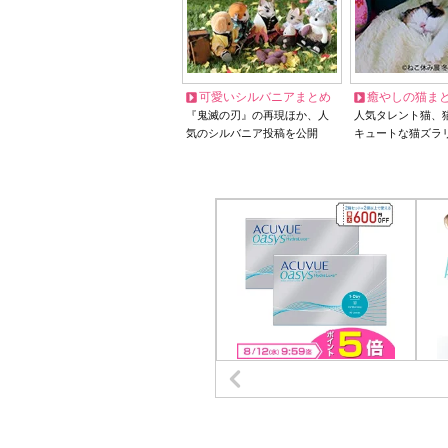
可愛いシルバニアまとめ
癒やしの猫ま
『鬼滅の刃』の再現ほか、人
人気タレント猫、
気のシルバニア投稿を公開
キュートな猫ズラ