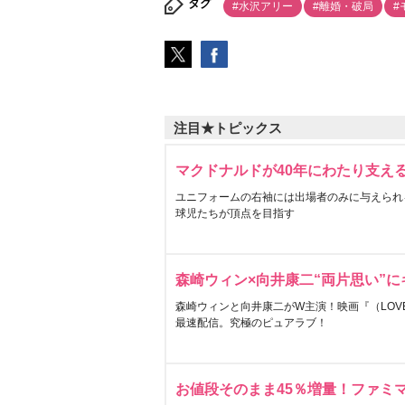
タグ
#水沢アリー
#離婚・破局
#
注目★トピックス
マクドナルドが40年にわたり支え
ユニフォームの右袖には出場者のみに与えられ
球児たちが頂点を目指す
森崎ウィン×向井康二“両片思い”
森崎ウィンと向井康二がW主演！映画『（LOVE S
最速配信。究極のピュアラブ！
お値段そのまま45％増量！ファミ