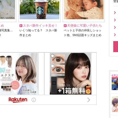
登
とめ
スタバ新作イッキ見せ！
天使級に可愛い子供たち
猫写真集…
いくつ知ってる？ スタバ新
ペットと子供の仲良しショッ
リ
作まとめ
ト他、SNS話題キッズまとめ