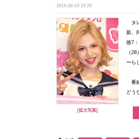
2015-06-23 23:29
タレ
新。
後7
（2
ーら
番組
どう
[拡大写真]