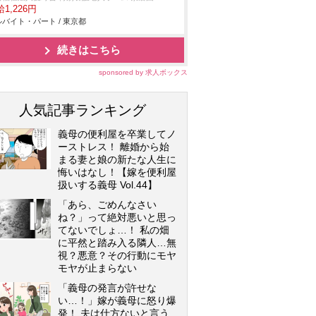
1,226円
バイト・パート / 東京都
続きはこちら
sponsored by 求人ボックス
人気記事ランキング
義母の便利屋を卒業してノ
ーストレス！ 離婚から始
まる妻と娘の新たな人生に
悔いはなし！【嫁を便利屋
扱いする義母 Vol.44】
「あら、ごめんなさい
ね？」って絶対悪いと思っ
てないでしょ…！ 私の畑
に平然と踏み入る隣人…無
視？悪意？その行動にモヤ
モヤが止まらない
「義母の発言が許せな
い…！」嫁が義母に怒り爆
発！ 夫は仕方ないと言う