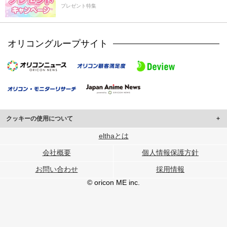
プレゼント特集
オリコングループサイト
クッキーの使用について
このサイトでは Cookie を使用して、ユーザーに合わせたコンテンツや広告の
elthaとは
表示、ソーシャル メディア機能の提供、広告の表示回数やクリック数の測定を
会社概要
個人情報保護方針
行っています。
また、ユーザーによるサイトの利用状況についても情報を収集し、ソーシャル
お問い合わせ
採用情報
メディアや広告配信、データ解析の各パートナーに提供しています。
各パートナーは、この情報とユーザーが各パートナーに提供した他の情報や、
© oricon ME inc.
ユーザーが各パートナーのサービスを使用したときに収集した他の情報を組み
合わせて使用することがあります。