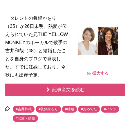
タレントの眞鍋かをり
（35）が26日未明、熱愛が伝
えられていた元THE YELLOW
MONKEYのボーカルで歌手の
吉井和哉（48）と結婚したこ
とを自身のブログで発表し
た。すでに妊娠しており、今
拡大する
秋にも出産予定。
記事全文を読む
#吉井和哉
#眞鍋かをり
#結婚
#おめでた
#バンド
#恋愛・結婚