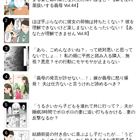
屋扱いする義母 Vol.44】
ほぼ手ぶらなのに彼女の荷物は持ちたくない？ 彼を
理解できないけど楽しまないともったいない！【あ
なたが理解できません Vol.8】
「あら、ごめんなさいね？」って絶対悪いと思って
ないでしょ…！ 私の畑に平然と踏み入る隣人…無
視？悪意？その行動にモヤモヤが止まらない
「義母の発言が許せない…！」嫁が義母に怒り爆
発！ 夫は仕方ないと言うけれど諦めるべき？
「うるさいから子どもを連れて外に行って？」夫が
睡眠3時間でボロボロの妻に追い打ちをかける…妻の
反撃なるか？
結婚前提の付き合いに喜ぶよし子だったが…「うど