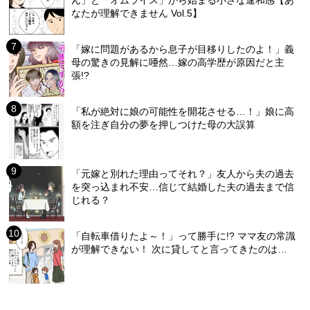
ん」と「オムライス」から始まる小さな違和感【あ
なたが理解できません Vol.5】
「嫁に問題があるから息子が目移りしたのよ！」義
母の驚きの見解に唖然…嫁の高学歴が原因だと主
張!?
「私が絶対に娘の可能性を開花させる…！」娘に高
額を注ぎ自分の夢を押しつけた母の大誤算
「元嫁と別れた理由ってそれ？」友人から夫の過去
を突っ込まれ不安…信じて結婚した夫の過去まで信
じれる？
「自転車借りたよ～！」って勝手に!? ママ友の常識
が理解できない！ 次に貸してと言ってきたのは…