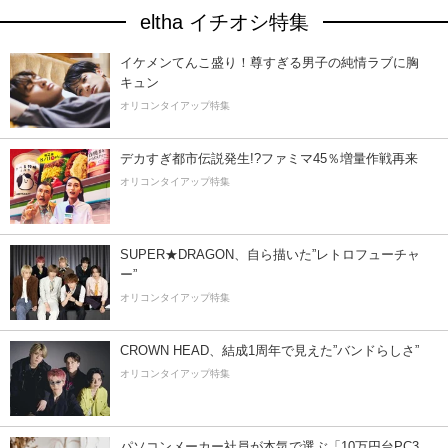
eltha イチオシ特集
イケメンてんこ盛り！尊すぎる男子の純情ラブに胸
キュン
オリコンタイアップ特集
デカすぎ都市伝説発生!?ファミマ45％増量作戦再来
オリコンタイアップ特集
SUPER★DRAGON、自ら描いた”レトロフューチャ
ー”
オリコンタイアップ特集
CROWN HEAD、結成1周年で見えた”バンドらしさ”
オリコンタイアップ特集
パソコンメーカー社員が本気で選ぶ「10万円台PC3