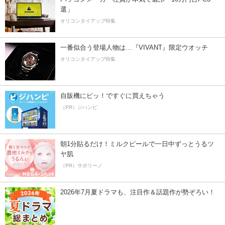
選」
オリコンタイアップ特集
一番似合う登場人物は…『VIVANT』限定ウオッチ
オリコンタイアップ特集
自販機にピッ！ですぐに買えちゃう
（PR）ジハンピ
朝1分貼るだけ！ミルクピールで一日中ずっとうるツ
ヤ肌
（PR）サボリーノ
2026年7月夏ドラマも、注目作＆話題作が勢ぞろい！