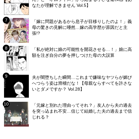
なたが理解できません Vol.5】
「嫁に問題があるから息子が目移りしたのよ！」義
母の驚きの見解に唖然…嫁の高学歴が原因だと主
張!?
「私が絶対に娘の可能性を開花させる…！」娘に高
額を注ぎ自分の夢を押しつけた母の大誤算
夫が闇堕ちした瞬間…これまで嫌味なヤツらが媚び
へつらう姿は滑稽だな！【母親ならすべてを許さな
いとダメですか？ Vol.28】
「元嫁と別れた理由ってそれ？」友人から夫の過去
を突っ込まれ不安…信じて結婚した夫の過去まで信
じれる？