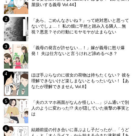
屋扱いする義母 Vol.44】
「あら、ごめんなさいね？」って絶対悪いと思って
ないでしょ…！ 私の畑に平然と踏み入る隣人…無
視？悪意？その行動にモヤモヤが止まらない
「義母の発言が許せない…！」嫁が義母に怒り爆
発！ 夫は仕方ないと言うけれど諦めるべき？
ほぼ手ぶらなのに彼女の荷物は持ちたくない？ 彼を
理解できないけど楽しまないともったいない！【あ
なたが理解できません Vol.8】
「夫のスマホ画面がなんか怪しい…」ジム通いで別
人のように変わった!? 夫が隠していた衝撃の事実と
は
結婚前提の付き合いに喜ぶよし子だったが…「うど
ん」と「オムライス」から始まる小さな違和感【あ