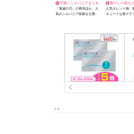
可愛いシルバニアまとめ
癒やしの猫ま
『鬼滅の刃』の再現ほか、人
人気タレント猫、
気のシルバニア投稿を公開
キュートな猫ズラ
P R