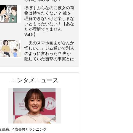
ほぼ手ぶらなのに彼女の荷
物は持ちたくない？ 彼を
理解できないけど楽しまな
いともったいない！【あな
たが理解できません
Vol.8】
「夫のスマホ画面がなんか
怪しい…」ジム通いで別人
のように変わった!? 夫が
隠していた衝撃の事実とは
エンタメニュース
坂絵莉、4歳長男とランニング