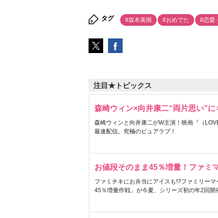
タグ
#坂本美雨
#おめでた
#恋愛
注目★トピックス
森崎ウィン×向井康二“両片思い”
森崎ウィンと向井康二がW主演！映画『（LOVE S
最速配信。究極のピュアラブ！
お値段そのまま45％増量！ファミ
ファミチキにお弁当にアイスも!?ファミリーマ
45％増量作戦」が今夏、シリーズ初の年2回開