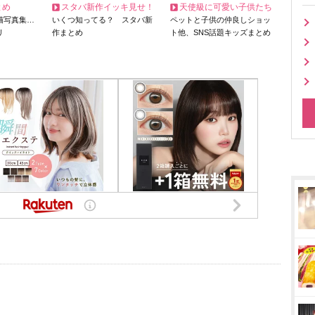
とめ
スタバ新作イッキ見せ！
天使級に可愛い子供たち
猫写真集…
いくつ知ってる？ スタバ新
ペットと子供の仲良しショッ
リ
作まとめ
ト他、SNS話題キッズまとめ