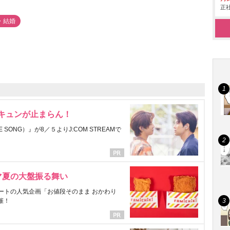
正社
・結婚
にキュンが止まらん！
ONG）』が8／５よりJ:COM STREAMで
マ夏の大盤振る舞い
ートの人気企画「お値段そのまま おかわり
催！