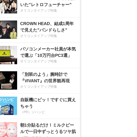
いた”レトロフューチャー”
オリコンタイアップ特集
CROWN HEAD、結成1周年
で見えた”バンドらしさ”
オリコンタイアップ特集
パソコンメーカー社員が本気
で選ぶ「10万円台PC3選」
オリコンタイアップ特集
「別班のよう」腕時計で
『VIVANT』の世界観再現
オリコンタイアップ特集
自販機にピッ！ですぐに買え
ちゃう
（PR）ジハンピ
朝1分貼るだけ！ミルクピー
ルで一日中ずっとうるツヤ肌