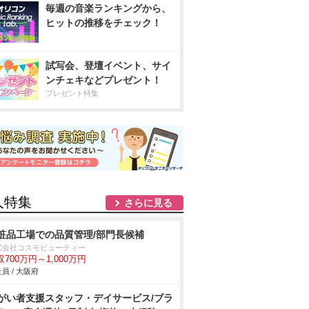
毎週の音楽ランキングから、
ヒットの推移をチェック！
試写会、登壇イベント、サイ
ンチェキなどプレゼント！
プレゼント特集
人特集
さらに見る
粧品工場での品質管理/部門長候補
式会社コスモビューティー
収700万円～1,000万円
員 / 大阪府
がい者支援スタッフ・デイサービス/ブラ