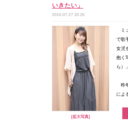
いきたい」
2015-07-27 20:26
ミュ
で歌
女児
抱く
ら）
昨年
によ
[拡大写真]