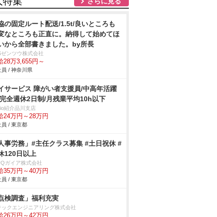
人特集
さらに見る
協の固定ルート配送/1.5t/良いところも
変なところも正直に。納得して始めてほ
いから全部書きました。by所長
BSゼンツウ株式会社
28万3,655円～
員 / 神奈川県
イサービス 障がい者支援員/中高年活躍
/完全週休2日制/月残業平均10h以下
trio紹介品川支店
給24万円～28万円
員 / 東京都
人事労務」#主任クラス募集 #土日祝休 #
休120日以上
arQガイア株式会社
給35万円～40万円
員 / 東京都
点検調査」福利充実
テックエンジニアリング株式会社
給26万円～42万円