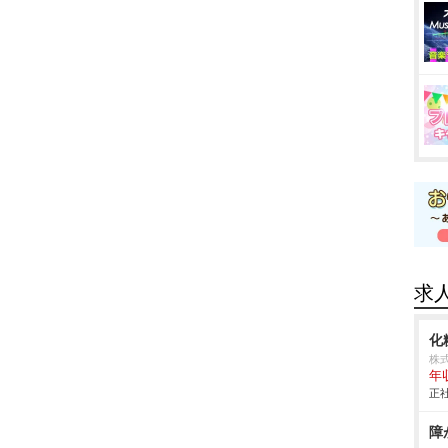
求
化
株
年
正社
障