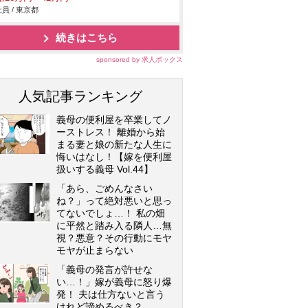
員 / 東京都
続きはこちら
sponsored by 求人ボックス
人気記事ランキング
義母の便利屋を卒業してノ
ーストレス！ 離婚から始
まる妻と娘の新たな人生に
悔いはなし！【嫁を便利屋
扱いする義母 Vol.44】
「あら、ごめんなさい
ね？」って絶対悪いと思っ
てないでしょ…！ 私の畑
に平然と踏み入る隣人…無
視？悪意？その行動にモヤ
モヤが止まらない
「義母の発言が許せな
い…！」嫁が義母に怒り爆
発！ 夫は仕方ないと言う
けれど諦めるべき？