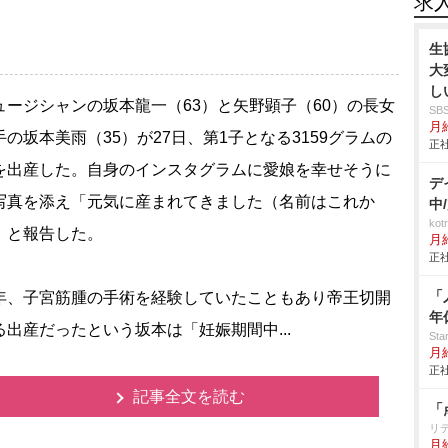
求
生
大
し
ージシャンの坂本龍一（63）と矢野顕子（60）の長女
S
月給
手の坂本美雨（35）が27日、第1子となる3159グラムの
正社
を出産した。自身のインスタグラムに愛娘を幸せそうに
デ
写真を添え「元気に産まれてきました（名前はこれか
中
ko
」と報告した。
月
正社
「
、子宮筋腫の手術を経験していたこともあり帝王切開
年
る出産だったという坂本は「妊娠期間中...
St
月
正社
記事全文を読む
「
リ
月