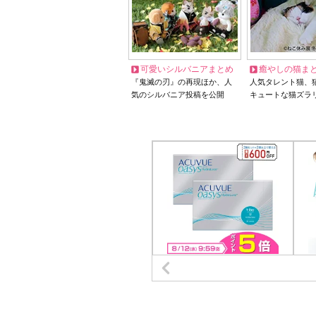
可愛いシルバニアまとめ
癒やしの猫ま
『鬼滅の刃』の再現ほか、人
人気タレント猫、
気のシルバニア投稿を公開
キュートな猫ズラ