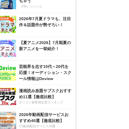
ちゃう
（PR）ジハンピ
2026年7月夏ドラマも、注目
作＆話題作が勢ぞろい！
【夏アニメ2026】7月期夏の
新アニメを一挙紹介！
芸能界を志す10代～20代を
応援！オーディション・スク
ール情報はDeview
漫画読み放題サブスクおすす
め11選【徹底比較】
オリコン顧客満足度ランキング
2026年動画配信サービスお
すすめ40選【徹底比較】
CS動画配信サービス20選