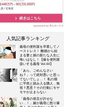
クステージ札幌厚別店
448万円～901万6,000円
員 / 北海道
続きはこちら
sponsored by 求人ボックス
人気記事ランキング
義母の便利屋を卒業してノ
ーストレス！ 離婚から始
まる妻と娘の新たな人生に
悔いはなし！【嫁を便利屋
扱いする義母 Vol.44】
「あら、ごめんなさい
ね？」って絶対悪いと思っ
てないでしょ…！ 私の畑
に平然と踏み入る隣人…無
視？悪意？その行動にモヤ
モヤが止まらない
「義母の発言が許せな
い…！」嫁が義母に怒り爆