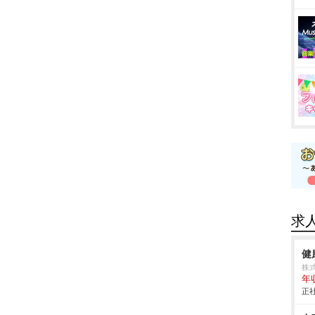
求
健
株
年
正社