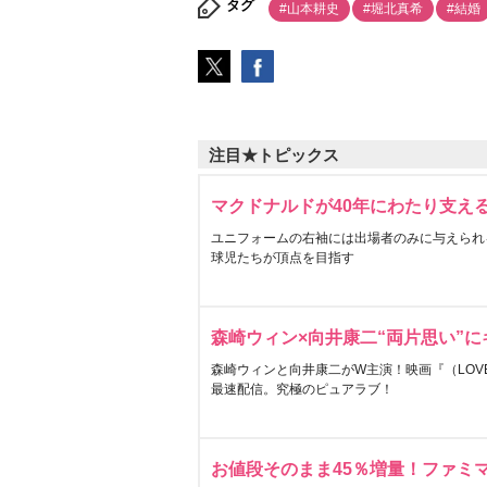
タグ
#山本耕史
#堀北真希
#結婚
注目★トピックス
マクドナルドが40年にわたり支え
ユニフォームの右袖には出場者のみに与えられ
球児たちが頂点を目指す
森崎ウィン×向井康二“両片思い”
森崎ウィンと向井康二がW主演！映画『（LOVE S
最速配信。究極のピュアラブ！
お値段そのまま45％増量！ファミ