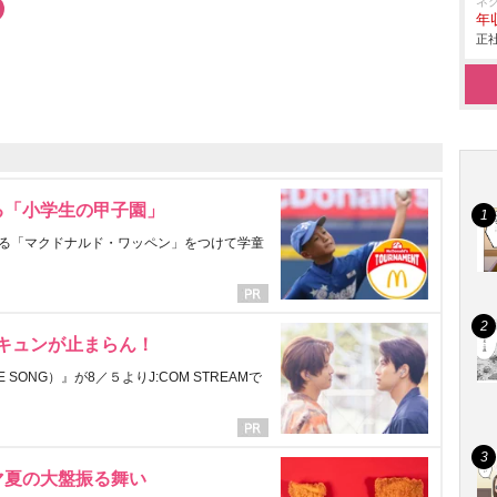
ネ
年収
正社
る「小学生の甲子園」
る「マクドナルド・ワッペン」をつけて学童
にキュンが止まらん！
ONG）』が8／５よりJ:COM STREAMで
マ夏の大盤振る舞い