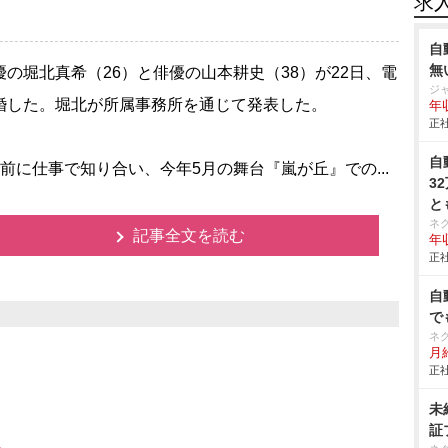
求
自
無
の堀北真希（26）と俳優の山本耕史（38）が22日、電
ジ
婚した。堀北が所属事務所を通じて発表した。
年収
正社
自
前に仕事で知り合い、今年5月の舞台『嵐が丘』での...
3
と
ネ
記事全文を読む
年収
正社
自
で
ネ
月給
正社
未
証