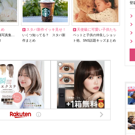
登
とめ
スタバ新作イッキ見せ！
天使級に可愛い子供たち
猫写真集…
いくつ知ってる？ スタバ新
ペットと子供の仲良しショッ
リ
作まとめ
ト他、SNS話題キッズまとめ