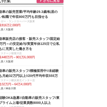
人特集
さらに見る
動車の販売営業/平均年齢29.3歳/転居の
い転職で年収800万円も目指せる
ャガー・ランドローバー大阪東
816万2,000円
員 / 大阪府
動車販売店の接客・販売スタッフ/固定給
2万円～の安定給与/実質年休125日で公私
もに充実した働き方を
クステージ寝屋川店
448万円～901万6,000円
員 / 大阪府
動車の販売スタッフ/積極採用中!/未経験
も月給32万円以上!/20代平均年収555万
クステージ横浜港北インター店
32万円～64万4,000円
員 / 神奈川県
経験OK&急募!/自動車の販売スタッフ/東
プライム上場/従業員数8000人以上