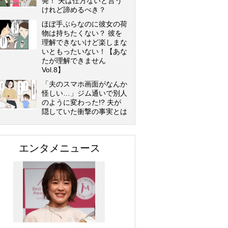
発！ 夫は仕方ないと言う
けれど諦めるべき？
ほぼ手ぶらなのに彼女の荷
物は持ちたくない？ 彼を
理解できないけど楽しまな
いともったいない！【あな
たが理解できません
Vol.8】
「夫のスマホ画面がなんか
怪しい…」ジム通いで別人
のように変わった!? 夫が
隠していた衝撃の事実とは
エンタメニュース