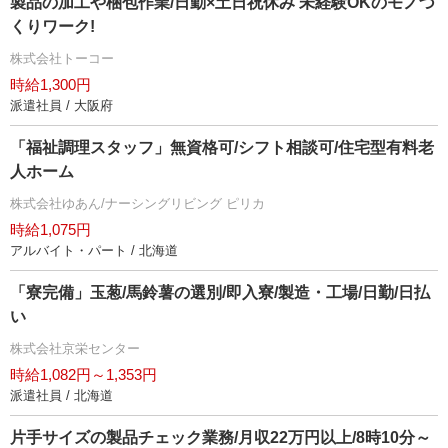
製品の加工や梱包作業/日勤×土日祝休み 未経験OKのモノづ
くりワーク!
株式会社トーコー
時給1,300円
派遣社員 / 大阪府
「福祉調理スタッフ」無資格可/シフト相談可/住宅型有料老
人ホーム
株式会社ゆあん/ナーシングリビング ピリカ
時給1,075円
アルバイト・パート / 北海道
「寮完備」玉葱/馬鈴薯の選別/即入寮/製造・工場/日勤/日払
い
株式会社京栄センター
時給1,082円～1,353円
派遣社員 / 北海道
片手サイズの製品チェック業務/月収22万円以上/8時10分～