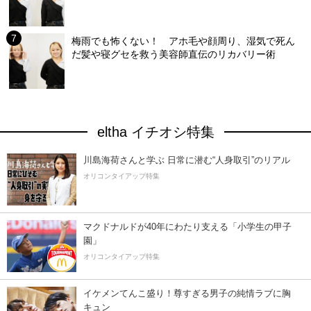
梅雨でも怖くない！ アホ毛や顔周り、湿気で死ん
だ髪や寝グセを救う美容師直伝のリカバリー術
eltha イチオシ特集
川島海荷さんと学ぶ 日常に潜む“人身取引”のリアル
オリコンタイアップ特集
マクドナルドが40年にわたり支える「小学生の甲子
園」
オリコンタイアップ特集
イケメンてんこ盛り！尊すぎる男子の純情ラブに胸
キュン