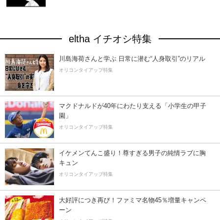
eltha イチオシ特集
川島海荷さんと学ぶ 日常に潜む“人身取引”のリアル
オリコンタイアップ特集
マクドナルドが40年にわたり支える「小学生の甲子
園」
オリコンタイアップ特集
イケメンてんこ盛り！尊すぎる男子の純情ラブに胸
キュン
オリコンタイアップ特集
大好評につき再び！ファミマ名物45％増量キャンペ
ーン