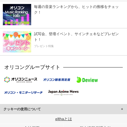
毎週の音楽ランキングから、ヒットの推移をチェッ
ク！
試写会、登壇イベント、サインチェキなどプレゼン
ト！
プレゼント特集
オリコングループサイト
クッキーの使用について
このサイトでは Cookie を使用して、ユーザーに合わせたコンテンツや広告の
elthaとは
表示、ソーシャル メディア機能の提供、広告の表示回数やクリック数の測定を