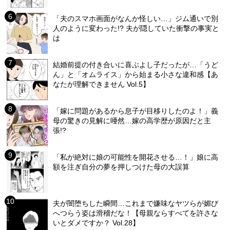
「夫のスマホ画面がなんか怪しい…」ジム通いで別
人のように変わった!? 夫が隠していた衝撃の事実と
は
結婚前提の付き合いに喜ぶよし子だったが…「うど
ん」と「オムライス」から始まる小さな違和感【あ
なたが理解できません Vol.5】
「嫁に問題があるから息子が目移りしたのよ！」義
母の驚きの見解に唖然…嫁の高学歴が原因だと主
張!?
「私が絶対に娘の可能性を開花させる…！」娘に高
額を注ぎ自分の夢を押しつけた母の大誤算
夫が闇堕ちした瞬間…これまで嫌味なヤツらが媚び
へつらう姿は滑稽だな！【母親ならすべてを許さな
いとダメですか？ Vol.28】