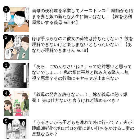
義母の便利屋を卒業してノーストレス！ 離婚から始
まる妻と娘の新たな人生に悔いはなし！【嫁を便利
屋扱いする義母 Vol.44】
ほぼ手ぶらなのに彼女の荷物は持ちたくない？ 彼を
理解できないけど楽しまないともったいない！【あ
なたが理解できません Vol.8】
「あら、ごめんなさいね？」って絶対悪いと思って
ないでしょ…！ 私の畑に平然と踏み入る隣人…無
視？悪意？その行動にモヤモヤが止まらない
「義母の発言が許せない…！」嫁が義母に怒り爆
発！ 夫は仕方ないと言うけれど諦めるべき？
「うるさいから子どもを連れて外に行って？」夫が
睡眠3時間でボロボロの妻に追い打ちをかける…妻の
反撃なるか？