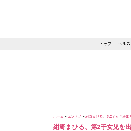
トップ
ヘルス
メイク・コスメ・スキ
ホーム
>
エンタメ
>
紺野まひる、第2子女児を出
紺野まひる、第2子女児を