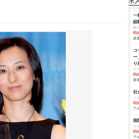
求
一
経
株
時給
派遣
コ
ー
り
ア
時給
派遣
社
トモ
時給
アル
病
ワ
時給
アル