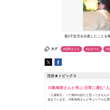
第2子女児を出産したことを報告し
タグ
#紺野まひる
#おめでた
#
注目★トピックス
川島海荷さんと学ぶ 日常に潜む“人
「人身取引」って海外の話だと思ってませんか
起きています。川島海荷さんと学ぶリアルな実