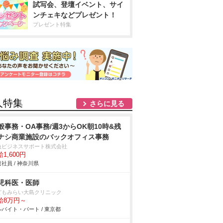
試写会、登壇イベント、サイ
ンチェキなどプレゼント！
プレゼント特集
人特集
さらに見る
般事務・OA事務/週3からOK朝10時&残
ナシ商業施設のバックオフィス事務
急ビジネスサポート株式会社
1,600円
社員 / 神奈川県
児科医・医師
どもみらい大島クリニック
給8万円～
バイト・パート / 東京都