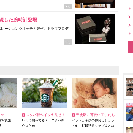
表現した腕時計登場
ラボレーションウオッチを製作。ドラマプロデ
とめ
スタバ新作イッキ見せ！
天使級に可愛い子供たち
猫写真集…
いくつ知ってる？ スタバ新
ペットと子供の仲良しショッ
リ
作まとめ
ト他、SNS話題キッズまとめ