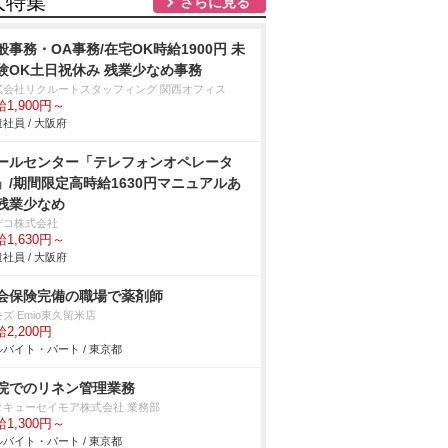
人特集
さらに見る
般事務・OA事務/在宅OK時給1900円 未
験OK土日祝休み 残業少なめ事務
式会社リクルートスタッフィング 関西オフィス
1,900円～
社員 / 大阪府
ールセンター「テレフォンオペレータ
」/期間限定高時給1630円マニュアルあ
残業少なめ
デコ株式会社
1,630円～
社員 / 大阪府
会保険完備の職場で薬剤師
ズ Emio東久留米店
2,200円
バイト・パート / 東京都
院でのリネン管理業務
タキューセイモア株式会社 業務部
1,300円～
バイト・パート / 東京都