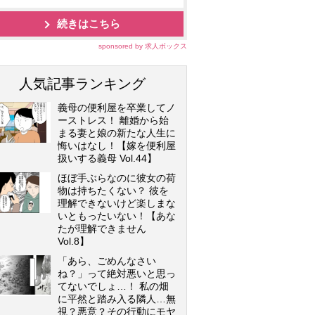
続きはこちら
sponsored by 求人ボックス
人気記事ランキング
義母の便利屋を卒業してノ
ーストレス！ 離婚から始
まる妻と娘の新たな人生に
悔いはなし！【嫁を便利屋
扱いする義母 Vol.44】
ほぼ手ぶらなのに彼女の荷
物は持ちたくない？ 彼を
理解できないけど楽しまな
いともったいない！【あな
たが理解できません
Vol.8】
「あら、ごめんなさい
ね？」って絶対悪いと思っ
てないでしょ…！ 私の畑
に平然と踏み入る隣人…無
視？悪意？その行動にモヤ