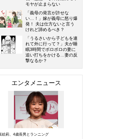
モヤが止まらない
「義母の発言が許せな
い…！」嫁が義母に怒り爆
発！ 夫は仕方ないと言う
けれど諦めるべき？
「うるさいから子どもを連
れて外に行って？」夫が睡
眠3時間でボロボロの妻に
追い打ちをかける…妻の反
撃なるか？
エンタメニュース
坂絵莉、4歳長男とランニング