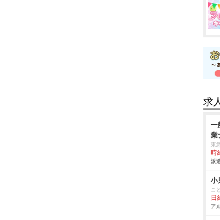
求
一
業
東
時給
派遣
小
こ
日
アル