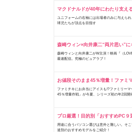
マクドナルドが40年にわたり支え
ユニフォームの右袖には出場者のみに与えられ
球児たちが頂点を目指す
森崎ウィン×向井康二“両片思い”
森崎ウィンと向井康二がW主演！映画『（LOVE S
最速配信。究極のピュアラブ！
お値段そのまま45％増量！ファミ
ファミチキにお弁当にアイスも!?ファミリーマ
45％増量作戦」が今夏、シリーズ初の年2回開
プロ厳選！目的別「おすすめPC９
用途に合うパソコン選びは意外と難しい。そこ
途別のおすすめモデルをご紹介！