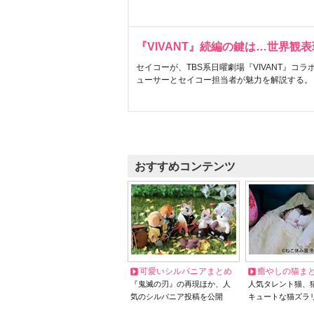
『VIVANT』続編の鍵は…世界観
セイコーが、TBS系日曜劇場『VIVANT』コ
ューサーとセイコー担当者が魅力を解説する。
おすすめコンテンツ
可愛いシルバニアまとめ
癒やしの猫ま
『鬼滅の刃』の再現ほか、人
人気タレント猫、
気のシルバニア投稿を公開
キュートな猫ズラ