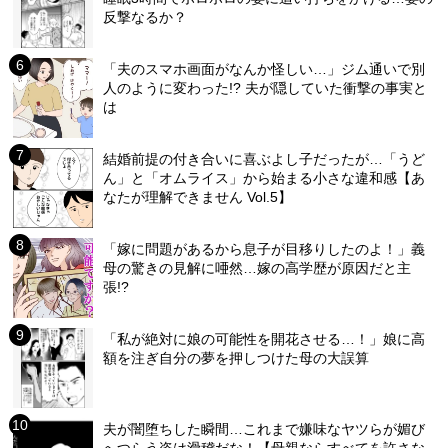
反撃なるか？
「夫のスマホ画面がなんか怪しい…」ジム通いで別
人のように変わった!? 夫が隠していた衝撃の事実と
は
結婚前提の付き合いに喜ぶよし子だったが…「うど
ん」と「オムライス」から始まる小さな違和感【あ
なたが理解できません Vol.5】
「嫁に問題があるから息子が目移りしたのよ！」義
母の驚きの見解に唖然…嫁の高学歴が原因だと主
張!?
「私が絶対に娘の可能性を開花させる…！」娘に高
額を注ぎ自分の夢を押しつけた母の大誤算
夫が闇堕ちした瞬間…これまで嫌味なヤツらが媚び
へつらう姿は滑稽だな！【母親ならすべてを許さな