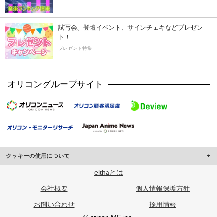
試写会、登壇イベント、サインチェキなどプレゼン
ト！
プレゼント特集
オリコングループサイト
クッキーの使用について
このサイトでは Cookie を使用して、ユーザーに合わせたコンテンツや広告の
elthaとは
表示、ソーシャル メディア機能の提供、広告の表示回数やクリック数の測定を
会社概要
個人情報保護方針
行っています。
また、ユーザーによるサイトの利用状況についても情報を収集し、ソーシャル
お問い合わせ
採用情報
メディアや広告配信、データ解析の各パートナーに提供しています。
各パートナーは、この情報とユーザーが各パートナーに提供した他の情報や、
© oricon ME inc.