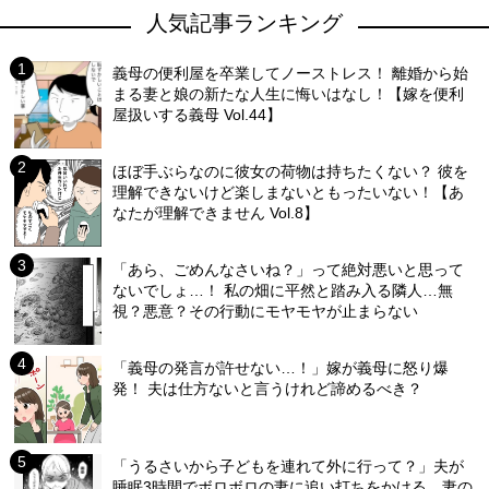
人気記事ランキング
義母の便利屋を卒業してノーストレス！ 離婚から始
まる妻と娘の新たな人生に悔いはなし！【嫁を便利
屋扱いする義母 Vol.44】
ほぼ手ぶらなのに彼女の荷物は持ちたくない？ 彼を
理解できないけど楽しまないともったいない！【あ
なたが理解できません Vol.8】
「あら、ごめんなさいね？」って絶対悪いと思って
ないでしょ…！ 私の畑に平然と踏み入る隣人…無
視？悪意？その行動にモヤモヤが止まらない
「義母の発言が許せない…！」嫁が義母に怒り爆
発！ 夫は仕方ないと言うけれど諦めるべき？
「うるさいから子どもを連れて外に行って？」夫が
睡眠3時間でボロボロの妻に追い打ちをかける…妻の