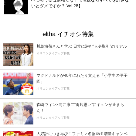
いとダメですか？ Vol.28】
eltha イチオシ特集
川島海荷さんと学ぶ 日常に潜む“人身取引”のリアル
オリコンタイアップ特集
マクドナルドが40年にわたり支える「小学生の甲子
園」
オリコンタイアップ特集
森崎ウィン×向井康二“両片思い”にキュンが止まら
ん！
オリコンタイアップ特集
大好評につき再び！ファミマ名物45％増量キャンペ