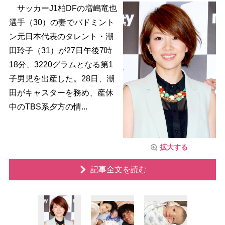
サッカーJ1柏DFの増嶋竜也
選手（30）の妻でバドミント
ン元日本代表のタレント・潮
田玲子（31）が27日午後7時
18分、3220グラムとなる第1
子男児を出産した。28日、潮
田がキャスターを務め、産休
中のTBS系夕方の情...
拡大する
記事全文を読む