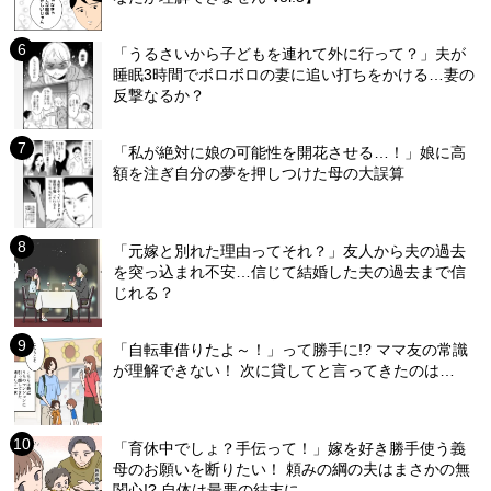
「うるさいから子どもを連れて外に行って？」夫が
睡眠3時間でボロボロの妻に追い打ちをかける…妻の
反撃なるか？
「私が絶対に娘の可能性を開花させる…！」娘に高
額を注ぎ自分の夢を押しつけた母の大誤算
「元嫁と別れた理由ってそれ？」友人から夫の過去
を突っ込まれ不安…信じて結婚した夫の過去まで信
じれる？
「自転車借りたよ～！」って勝手に!? ママ友の常識
が理解できない！ 次に貸してと言ってきたのは…
「育休中でしょ？手伝って！」嫁を好き勝手使う義
母のお願いを断りたい！ 頼みの綱の夫はまさかの無
関心!? 自体は最悪の結末に…