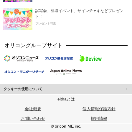
試写会、登壇イベント、サインチェキなどプレゼン
ト！
プレゼント特集
オリコングループサイト
クッキーの使用について
このサイトでは Cookie を使用して、ユーザーに合わせたコンテンツや広告の
elthaとは
表示、ソーシャル メディア機能の提供、広告の表示回数やクリック数の測定を
会社概要
個人情報保護方針
行っています。
また、ユーザーによるサイトの利用状況についても情報を収集し、ソーシャル
お問い合わせ
採用情報
メディアや広告配信、データ解析の各パートナーに提供しています。
各パートナーは、この情報とユーザーが各パートナーに提供した他の情報や、
© oricon ME inc.
ユーザーが各パートナーのサービスを使用したときに収集した他の情報を組み