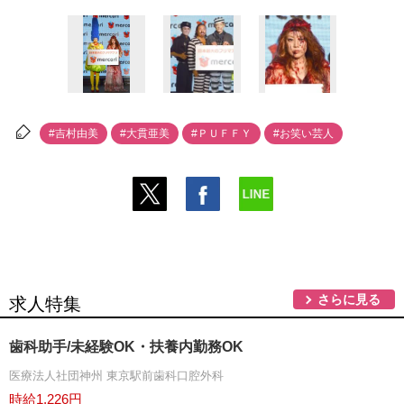
#吉村由美
#大貫亜美
#ＰＵＦＦＹ
#お笑い芸人
さらに見る
求人特集
歯科助手/未経験OK・扶養内勤務OK
医療法人社団神州 東京駅前歯科口腔外科
時給1,226円