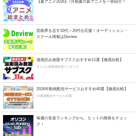
【夏アニメ2026】7月期夏の新アニメを一挙紹介！
芸能界を志す10代～20代を応援！オーディション・
スクール情報はDeview
漫画読み放題サブスクおすすめ11選【徹底比較】
オリコン顧客満足度ランキング
2026年動画配信サービスおすすめ40選【徹底比較】
CS動画配信サービス20選
毎週の音楽ランキングから、ヒットの推移をチェッ
ク！