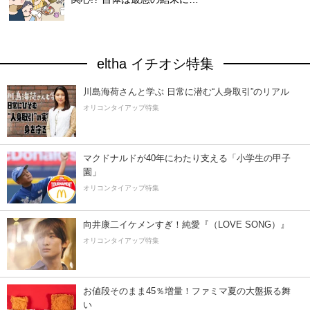
eltha イチオシ特集
川島海荷さんと学ぶ 日常に潜む“人身取引”のリアル
オリコンタイアップ特集
マクドナルドが40年にわたり支える「小学生の甲子
園」
オリコンタイアップ特集
向井康二イケメンすぎ！純愛『（LOVE SONG）』
オリコンタイアップ特集
お値段そのまま45％増量！ファミマ夏の大盤振る舞
い