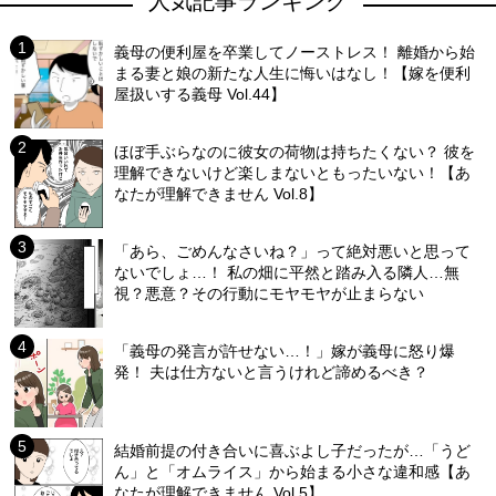
人気記事ランキング
義母の便利屋を卒業してノーストレス！ 離婚から始
まる妻と娘の新たな人生に悔いはなし！【嫁を便利
屋扱いする義母 Vol.44】
ほぼ手ぶらなのに彼女の荷物は持ちたくない？ 彼を
理解できないけど楽しまないともったいない！【あ
なたが理解できません Vol.8】
「あら、ごめんなさいね？」って絶対悪いと思って
ないでしょ…！ 私の畑に平然と踏み入る隣人…無
視？悪意？その行動にモヤモヤが止まらない
「義母の発言が許せない…！」嫁が義母に怒り爆
発！ 夫は仕方ないと言うけれど諦めるべき？
結婚前提の付き合いに喜ぶよし子だったが…「うど
ん」と「オムライス」から始まる小さな違和感【あ
なたが理解できません Vol.5】