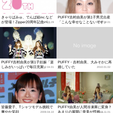
きゃりぱみゅ、でんぱ組inc.など
PUFFY吉村由美が第1子男児出産
が登場！Zipper20周年記念パ...
「こんな幸せなことないです」
2013.03.29
2012.08.01
PUFFY吉村由美が第1子妊娠「楽
PUFFY・吉村由美、大みそかに再
しみがいっぱいで毎日充実」
婚していた
2012.04.01
2010.01.02
皆藤愛子、Tシャツモデル挑戦で
PUFFY由美が人間冷凍庫に変身？
爽やか笑顔
あまりの展開に亜美が愕然…
2009.04.10
2008.11.01