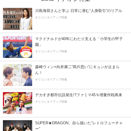
川島海荷さんと学ぶ 日常に潜む“人身取引”のリアル
オリコンタイアップ特集
マクドナルドが40年にわたり支える「小学生の甲子
園」
オリコンタイアップ特集
森崎ウィン×向井康二“両片思い”にキュンが止まら
ん！
オリコンタイアップ特集
デカすぎ都市伝説発生!?ファミマ45％増量作戦再来
オリコンタイアップ特集
SUPER★DRAGON、自ら描いた”レトロフューチャ
ー”