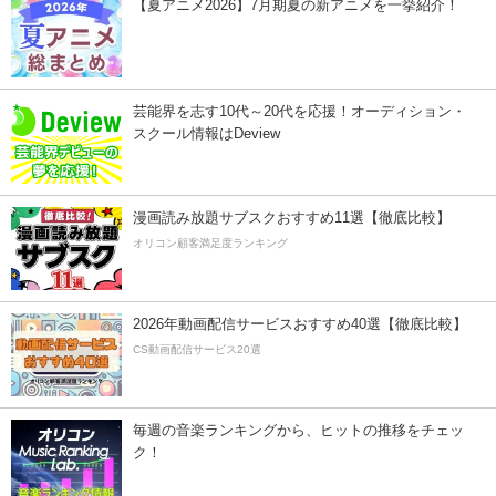
【夏アニメ2026】7月期夏の新アニメを一挙紹介！
芸能界を志す10代～20代を応援！オーディション・
スクール情報はDeview
漫画読み放題サブスクおすすめ11選【徹底比較】
オリコン顧客満足度ランキング
2026年動画配信サービスおすすめ40選【徹底比較】
CS動画配信サービス20選
毎週の音楽ランキングから、ヒットの推移をチェッ
ク！