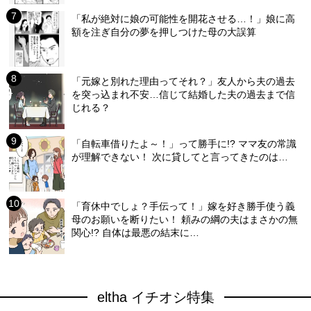
「私が絶対に娘の可能性を開花させる…！」娘に高
額を注ぎ自分の夢を押しつけた母の大誤算
「元嫁と別れた理由ってそれ？」友人から夫の過去
を突っ込まれ不安…信じて結婚した夫の過去まで信
じれる？
「自転車借りたよ～！」って勝手に!? ママ友の常識
が理解できない！ 次に貸してと言ってきたのは…
「育休中でしょ？手伝って！」嫁を好き勝手使う義
母のお願いを断りたい！ 頼みの綱の夫はまさかの無
関心!? 自体は最悪の結末に…
eltha イチオシ特集