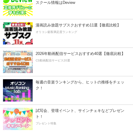
スクール情報はDeview
漫画読み放題サブスクおすすめ11選【徹底比較】
オリコン顧客満足度ランキング
2026年動画配信サービスおすすめ40選【徹底比較】
CS動画配信サービス20選
毎週の音楽ランキングから、ヒットの推移をチェッ
ク！
試写会、登壇イベント、サインチェキなどプレゼン
ト！
プレゼント特集