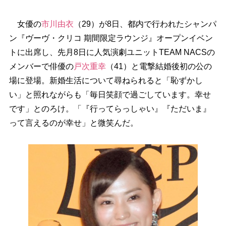
女優の
市川由衣
（29）が8日、都内で行われたシャンパ
ン『ヴーヴ・クリコ 期間限定ラウンジ』オープンイベン
トに出席し、先月8日に人気演劇ユニットTEAM NACSの
メンバーで俳優の
戸次重幸
（41）と電撃結婚後初の公の
場に登場。新婚生活について尋ねられると「恥ずかし
い」と照れながらも「毎日笑顔で過ごしています。幸せ
です」とのろけ。「『行ってらっしゃい』『ただいま』
って言えるのが幸せ」と微笑んだ。