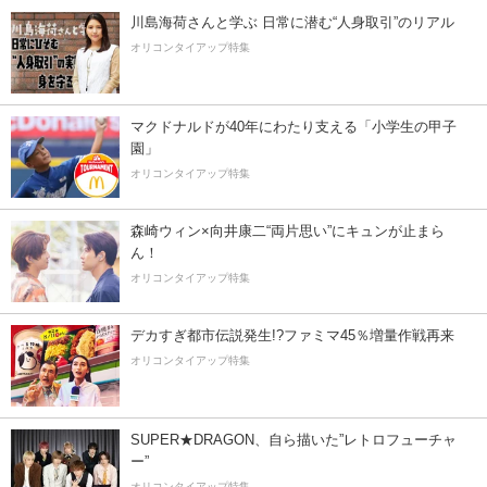
川島海荷さんと学ぶ 日常に潜む“人身取引”のリアル
オリコンタイアップ特集
マクドナルドが40年にわたり支える「小学生の甲子
園」
オリコンタイアップ特集
森崎ウィン×向井康二“両片思い”にキュンが止まら
ん！
オリコンタイアップ特集
デカすぎ都市伝説発生!?ファミマ45％増量作戦再来
オリコンタイアップ特集
SUPER★DRAGON、自ら描いた”レトロフューチャ
ー”
オリコンタイアップ特集