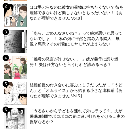
ほぼ手ぶらなのに彼女の荷物は持ちたくない？ 彼を
理解できないけど楽しまないともったいない！【あ
なたが理解できません Vol.8】
「あら、ごめんなさいね？」って絶対悪いと思って
ないでしょ…！ 私の畑に平然と踏み入る隣人…無
視？悪意？その行動にモヤモヤが止まらない
「義母の発言が許せない…！」嫁が義母に怒り爆
発！ 夫は仕方ないと言うけれど諦めるべき？
結婚前提の付き合いに喜ぶよし子だったが…「うど
ん」と「オムライス」から始まる小さな違和感【あ
なたが理解できません Vol.5】
「うるさいから子どもを連れて外に行って？」夫が
睡眠3時間でボロボロの妻に追い打ちをかける…妻の
反撃なるか？