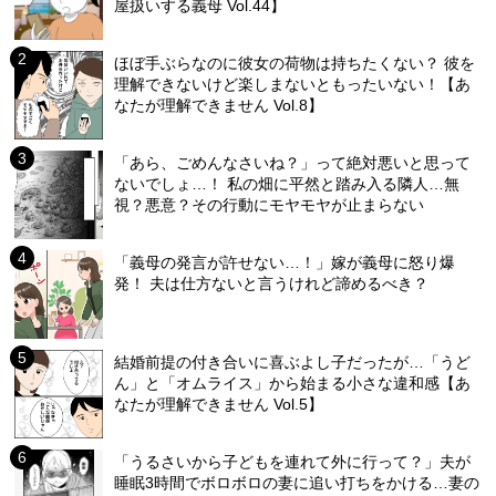
屋扱いする義母 Vol.44】
ほぼ手ぶらなのに彼女の荷物は持ちたくない？ 彼を
理解できないけど楽しまないともったいない！【あ
なたが理解できません Vol.8】
「あら、ごめんなさいね？」って絶対悪いと思って
ないでしょ…！ 私の畑に平然と踏み入る隣人…無
視？悪意？その行動にモヤモヤが止まらない
「義母の発言が許せない…！」嫁が義母に怒り爆
発！ 夫は仕方ないと言うけれど諦めるべき？
結婚前提の付き合いに喜ぶよし子だったが…「うど
ん」と「オムライス」から始まる小さな違和感【あ
なたが理解できません Vol.5】
「うるさいから子どもを連れて外に行って？」夫が
睡眠3時間でボロボロの妻に追い打ちをかける…妻の