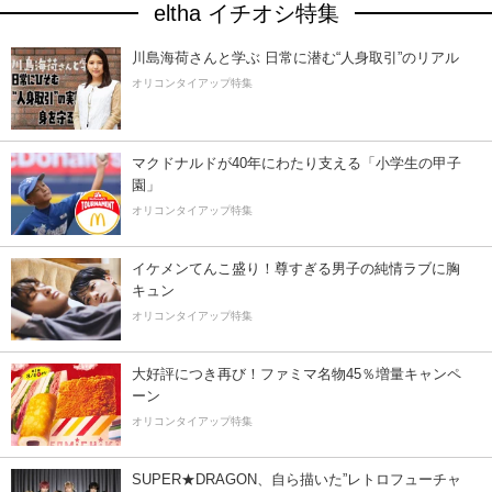
eltha イチオシ特集
川島海荷さんと学ぶ 日常に潜む“人身取引”のリアル
オリコンタイアップ特集
マクドナルドが40年にわたり支える「小学生の甲子
園」
オリコンタイアップ特集
イケメンてんこ盛り！尊すぎる男子の純情ラブに胸
キュン
オリコンタイアップ特集
大好評につき再び！ファミマ名物45％増量キャンペ
ーン
オリコンタイアップ特集
SUPER★DRAGON、自ら描いた”レトロフューチャ