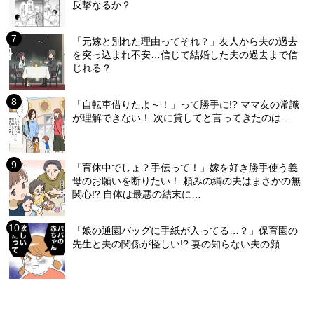
反撃なるか？
「元嫁と別れた理由ってそれ？」友人から夫の過去
を突っ込まれ不安…信じて結婚した夫の過去まで信
じれる？
「自転車借りたよ～！」って勝手に!? ママ友の常識
が理解できない！ 次に貸してと言ってきたのは…
「育休中でしょ？手伝って！」嫁を好き勝手使う義
母のお願いを断りたい！ 頼みの綱の夫はまさかの無
関心!? 自体は最悪の結末に…
「娘の通園バッグに手紙が入ってる…？」保育園の
先生と夫の関係が怪しい!? 妻の知らない夫の顔