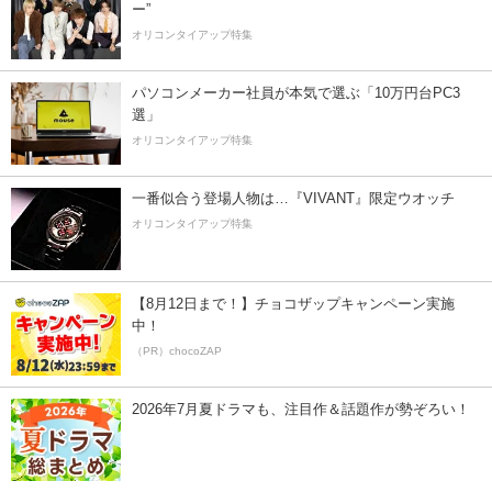
ー”
オリコンタイアップ特集
パソコンメーカー社員が本気で選ぶ「10万円台PC3
選」
オリコンタイアップ特集
一番似合う登場人物は…『VIVANT』限定ウオッチ
オリコンタイアップ特集
【8月12日まで！】チョコザップキャンペーン実施
中！
（PR）chocoZAP
2026年7月夏ドラマも、注目作＆話題作が勢ぞろい！