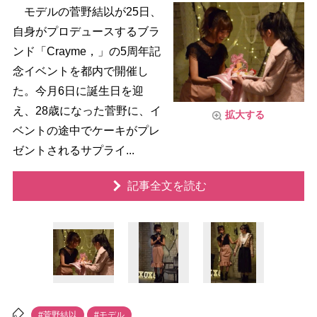
モデルの菅野結以が25日、
自身がプロデュースするブラ
ンド「Crayme，」の5周年記
念イベントを都内で開催し
た。今月6日に誕生日を迎
え、28歳になった菅野に、イ
拡大する
ベントの途中でケーキがプレ
ゼントされるサプライ...
記事全文を読む
#菅野結以
#モデル