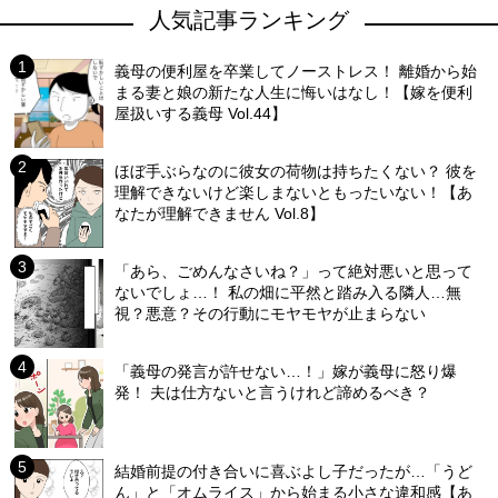
人気記事ランキング
義母の便利屋を卒業してノーストレス！ 離婚から始
まる妻と娘の新たな人生に悔いはなし！【嫁を便利
屋扱いする義母 Vol.44】
ほぼ手ぶらなのに彼女の荷物は持ちたくない？ 彼を
理解できないけど楽しまないともったいない！【あ
なたが理解できません Vol.8】
「あら、ごめんなさいね？」って絶対悪いと思って
ないでしょ…！ 私の畑に平然と踏み入る隣人…無
視？悪意？その行動にモヤモヤが止まらない
「義母の発言が許せない…！」嫁が義母に怒り爆
発！ 夫は仕方ないと言うけれど諦めるべき？
結婚前提の付き合いに喜ぶよし子だったが…「うど
ん」と「オムライス」から始まる小さな違和感【あ