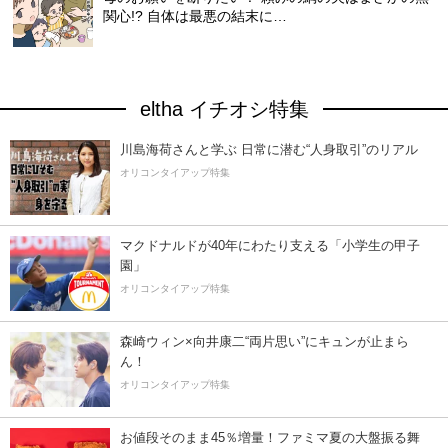
関心!? 自体は最悪の結末に…
eltha イチオシ特集
川島海荷さんと学ぶ 日常に潜む“人身取引”のリアル
オリコンタイアップ特集
マクドナルドが40年にわたり支える「小学生の甲子
園」
オリコンタイアップ特集
森崎ウィン×向井康二“両片思い”にキュンが止まら
ん！
オリコンタイアップ特集
お値段そのまま45％増量！ファミマ夏の大盤振る舞