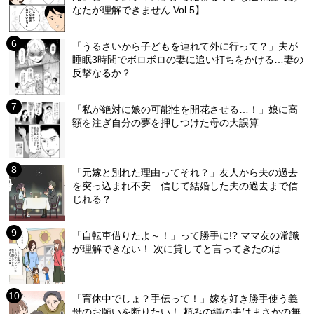
なたが理解できません Vol.5】
「うるさいから子どもを連れて外に行って？」夫が
睡眠3時間でボロボロの妻に追い打ちをかける…妻の
反撃なるか？
「私が絶対に娘の可能性を開花させる…！」娘に高
額を注ぎ自分の夢を押しつけた母の大誤算
「元嫁と別れた理由ってそれ？」友人から夫の過去
を突っ込まれ不安…信じて結婚した夫の過去まで信
じれる？
「自転車借りたよ～！」って勝手に!? ママ友の常識
が理解できない！ 次に貸してと言ってきたのは…
「育休中でしょ？手伝って！」嫁を好き勝手使う義
母のお願いを断りたい！ 頼みの綱の夫はまさかの無