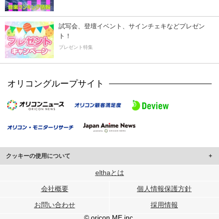
試写会、登壇イベント、サインチェキなどプレゼン
ト！
プレゼント特集
オリコングループサイト
クッキーの使用について
このサイトでは Cookie を使用して、ユーザーに合わせたコンテンツや広告の
elthaとは
表示、ソーシャル メディア機能の提供、広告の表示回数やクリック数の測定を
会社概要
個人情報保護方針
行っています。
また、ユーザーによるサイトの利用状況についても情報を収集し、ソーシャル
お問い合わせ
採用情報
メディアや広告配信、データ解析の各パートナーに提供しています。
各パートナーは、この情報とユーザーが各パートナーに提供した他の情報や、
© oricon ME inc.