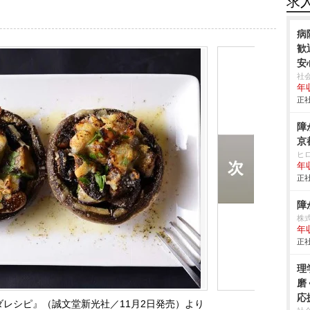
求
病
歓
安
社
年収
正社
障
京
ヒ
年
正社
障
株
年
正社
理
磨
応
レシピ』（誠文堂新光社／11月2日発売）より