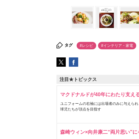
タグ
#レシピ
#インテリア・家電
注目★トピックス
マクドナルドが40年にわたり支え
ユニフォームの右袖には出場者のみに与えられ
球児たちが頂点を目指す
森崎ウィン×向井康二“両片思い”