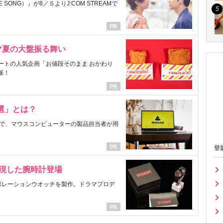
ONG）』が8／５よりJ:COM STREAMで
マ夏の大盤振る舞い
ートの人気企画「お値段そのまま おかわり
催！
選」とは？
で、マウスコンピューターの製品担当者が用
登
表現した腕時計登場
ラボレーションウオッチを製作。ドラマプロデ