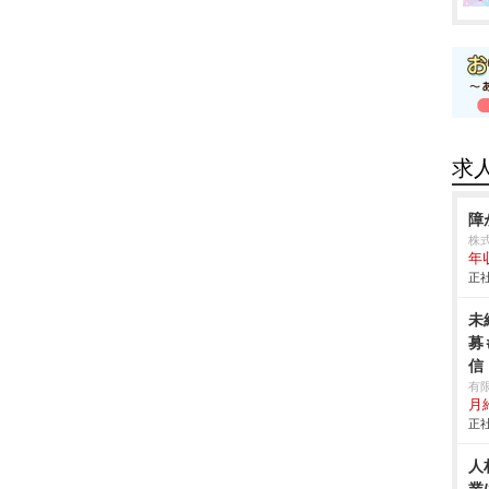
求
障
株
年
正社
未
募
信
有限
月
正社
人