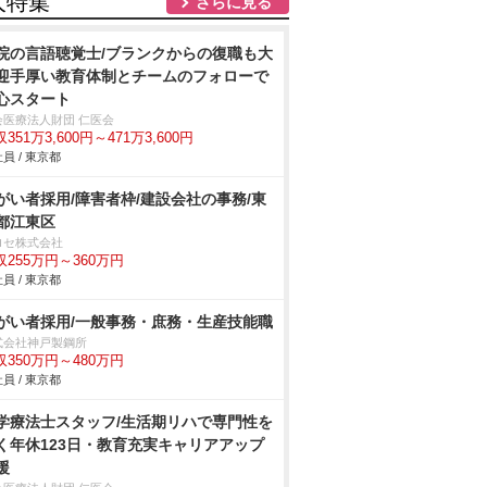
人特集
さらに見る
院の言語聴覚士/ブランクからの復職も大
迎手厚い教育体制とチームのフォローで
心スタート
会医療法人財団 仁医会
351万3,600円～471万3,600円
員 / 東京都
がい者採用/障害者枠/建設会社の事務/東
都江東区
ロセ株式会社
収255万円～360万円
員 / 東京都
がい者採用/一般事務・庶務・生産技能職
式会社神戸製鋼所
収350万円～480万円
員 / 東京都
学療法士スタッフ/生活期リハで専門性を
く年休123日・教育充実キャリアアップ
援