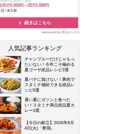
会医療法人財団 仁医会
25万5,000円～33万5,000円
員 / 東京都
続きはこちら
sponsored by 求人ボックス
人気記事ランキング
チャンプルーだけじゃもっ
たいない！今年こそ極める
夏ゴーヤ絶品レシピ3選
夏バテに負けない！豚肉で
スタミナ補給できる絶品レ
シピ8選
暑い夏にガツンと食べた
い！スタミナ満点絶品夏カ
レー3選
【今日の献立】2026年8月
4日(火)「酢鶏」