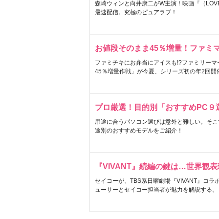
森崎ウィンと向井康二がW主演！映画『（LOVE S
最速配信。究極のピュアラブ！
お値段そのまま45％増量！ファミ
ファミチキにお弁当にアイスも!?ファミリーマ
45％増量作戦」が今夏、シリーズ初の年2回開
プロ厳選！目的別「おすすめPC９
用途に合うパソコン選びは意外と難しい。そこ
途別のおすすめモデルをご紹介！
『VIVANT』続編の鍵は…世界観
セイコーが、TBS系日曜劇場『VIVANT』コ
ューサーとセイコー担当者が魅力を解説する。