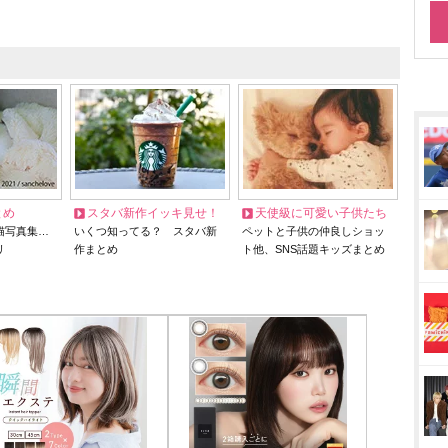
とめ
スタバ新作イッキ見せ！
天使級に可愛い子供たち
猫写真集…
いくつ知ってる？ スタバ新
ペットと子供の仲良しショッ
リ
作まとめ
ト他、SNS話題キッズまとめ