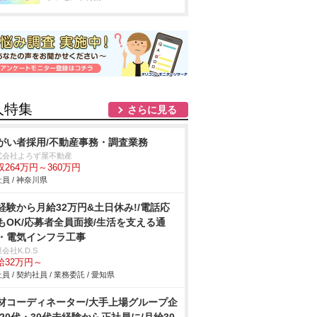
人特集
さらに見る
がい者採用/不動産事務・調査業務
式会社よろず屋不動産
収264万円～360万円
員 / 神奈川県
経験から月給32万円&土日休み!/電話応
もOK/応募者全員面接/生活を支える通
・電気インフラ工事
会社K.D.S
給32万円～
員 / 契約社員 / 業務委託 / 愛知県
材コーディネーター/大手上場グループ企