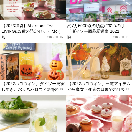
【2023福袋】Afternoon Tea
約7万6000点の頂点に立つのは…
LIVINGは3種の限定セット “おう
「ダイソー商品総選挙 2022」
ち...
開...
2022.11.15
2022.11.01
【2022ハロウィン】ダイソー充実
【2022ハロウィン】王道アイテム
しすぎ、おうちハロウィンを...
から魔女・死者の日まで…サリ...
2022.09.15
2022.09.13