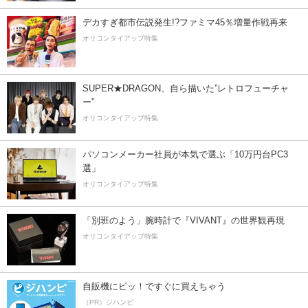
デカすぎ都市伝説発生!?ファミマ45％増量作戦再来
オリコンタイアップ特集
SUPER★DRAGON、自ら描いた”レトロフューチャ
ー”
オリコンタイアップ特集
パソコンメーカー社員が本気で選ぶ「10万円台PC3
選」
オリコンタイアップ特集
「別班のよう」腕時計で『VIVANT』の世界観再現
オリコンタイアップ特集
自販機にピッ！ですぐに買えちゃう
（PR）ジハンピ