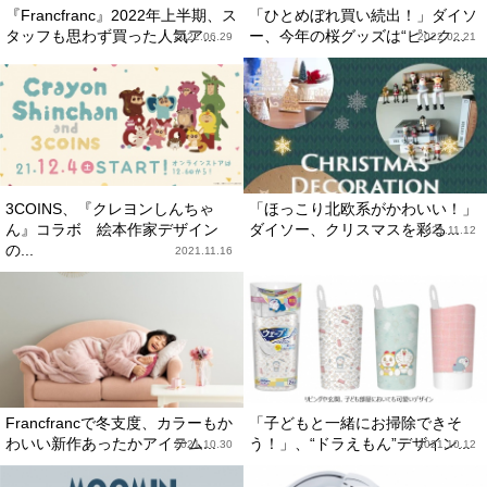
『Francfranc』2022年上半期、ス
「ひとめぼれ買い続出！」ダイソ
タッフも思わず買った人気ア...
ー、今年の桜グッズは“ピンク...
2022.06.29
2022.02.21
3COINS、『クレヨンしんちゃ
「ほっこり北欧系がかわいい！」
ん』コラボ 絵本作家デザイン
ダイソー、クリスマスを彩る...
2021.11.12
の...
2021.11.16
Francfrancで冬支度、カラーもか
「子どもと一緒にお掃除できそ
わいい新作あったかアイテム...
う！」、“ドラえもん”デザイン...
2021.10.30
2021.10.12