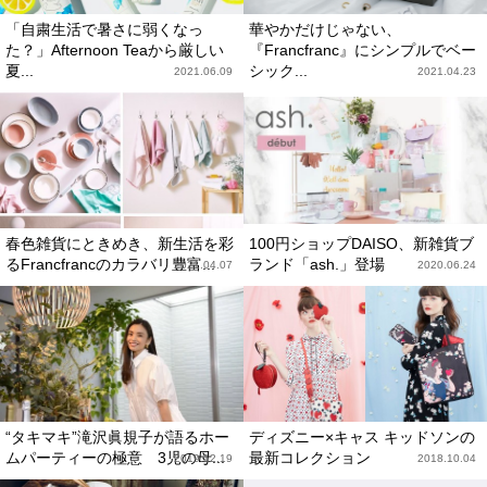
「自粛生活で暑さに弱くなっ
華やかだけじゃない、
た？」Afternoon Teaから厳しい
『Francfranc』にシンプルでベー
夏...
シック...
2021.06.09
2021.04.23
春色雑貨にときめき、新生活を彩
100円ショップDAISO、新雑貨ブ
るFrancfrancのカラバリ豊富...
ランド「ash.」登場
2021.04.07
2020.06.24
“タキマキ”滝沢眞規子が語るホー
ディズニー×キャス キッドソンの
ムパーティーの極意 3児の母...
最新コレクション
2019.12.19
2018.10.04