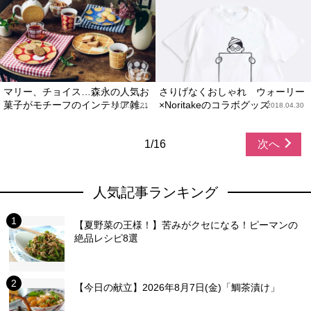
マリー、チョイス…森永の人気お
さりげなくおしゃれ ウォーリー
菓子がモチーフのインテリア雑...
×Noritakeのコラボグッズ
2018.09.21
2018.04.30
1/16
次へ
人気記事ランキング
【夏野菜の王様！】苦みがクセになる！ピーマンの
絶品レシピ8選
【今日の献立】2026年8月7日(金)「鯛茶漬け」