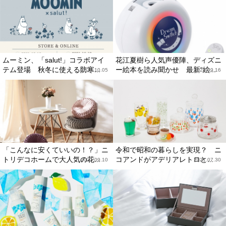
ムーミン、「salut!」コラボアイ
花江夏樹ら人気声優陣、ディズニ
テム登場 秋冬に使える防寒...
ー絵本を読み聞かせ 最新“絵...
2021.10.05
2021.09.16
「こんなに安くていいの！？」ニ
令和で昭和の暮らしを実現？ ニ
トリデコホームで大人気の花...
コアンドがアデリアレトロと...
2021.09.10
2021.07.30