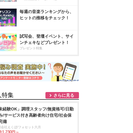
毎週の音楽ランキングから、
ヒットの推移をチェック！
試写会、登壇イベント、サイ
ンチェキなどプレゼント！
プレゼント特集
人特集
さらに見る
未経験OK」調理スタッフ/無資格可/日勤
み/サービス付き高齢者向け住宅/社会保
完備
限会社えくぼ/フォセット六月
1,230円～