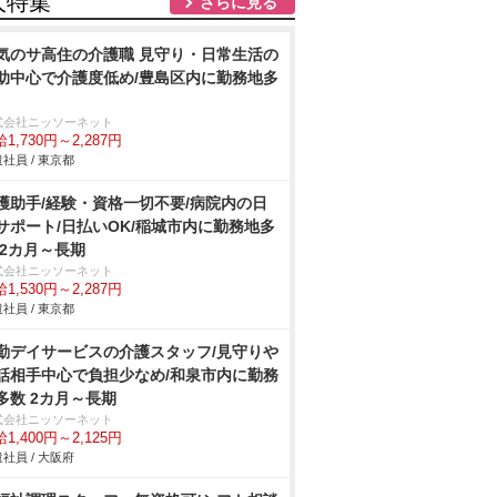
人特集
さらに見る
気のサ高住の介護職 見守り・日常生活の
助中心で介護度低め/豊島区内に勤務地多
式会社ニッソーネット
1,730円～2,287円
社員 / 東京都
護助手/経験・資格一切不要/病院内の日
サポート/日払いOK/稲城市内に勤務地多
 2カ月～長期
式会社ニッソーネット
1,530円～2,287円
社員 / 東京都
勤デイサービスの介護スタッフ/見守り
話相手中心で負担少なめ/和泉市内に勤務
多数 2カ月～長期
式会社ニッソーネット
1,400円～2,125円
社員 / 大阪府