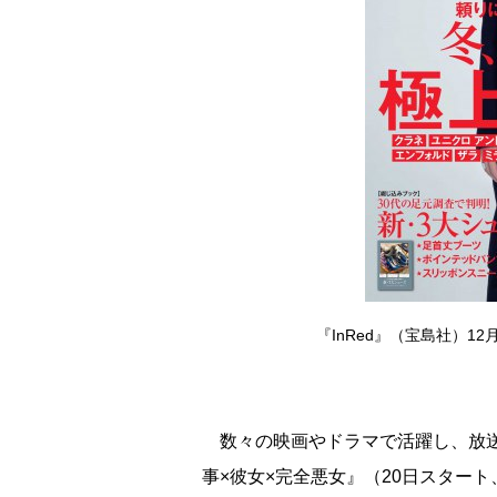
『InRed』（宝島社）
数々の映画やドラマで活躍し、放送
事×彼女×完全悪女』（20日スタート