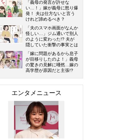
「義母の発言が許せな
い…！」嫁が義母に怒り爆
発！ 夫は仕方ないと言う
けれど諦めるべき？
「夫のスマホ画面がなんか
怪しい…」ジム通いで別人
のように変わった!? 夫が
隠していた衝撃の事実とは
「嫁に問題があるから息子
が目移りしたのよ！」義母
の驚きの見解に唖然…嫁の
高学歴が原因だと主張!?
エンタメニュース