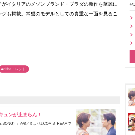
がイタリアのメゾンブランド・プラダの新作を華麗に
登
ングも掲載。常盤のモデルとしての貴重な一面を見るこ
#elthaトレンド
にキュンが止まらん！
ONG）』が8／５よりJ:COM STREAMで