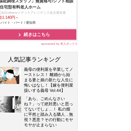
福祉調理スタッフ」無資格可/シフト相談
/住宅型有料老人ホーム
会社reborn/メディケアレジデンス名古屋名東
1,140円～
バイト・パート / 愛知県
続きはこちら
sponsored by 求人ボックス
人気記事ランキング
義母の便利屋を卒業してノ
ーストレス！ 離婚から始
まる妻と娘の新たな人生に
悔いはなし！【嫁を便利屋
扱いする義母 Vol.44】
「あら、ごめんなさい
ね？」って絶対悪いと思っ
てないでしょ…！ 私の畑
に平然と踏み入る隣人…無
視？悪意？その行動にモヤ
モヤが止まらない