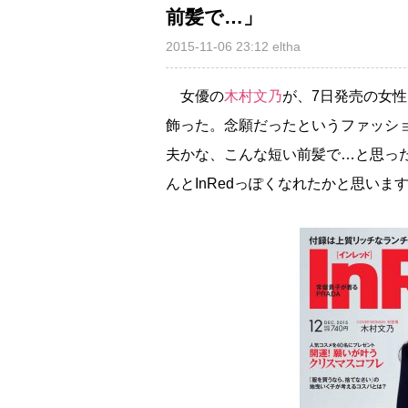
前髪で…」
2015-11-06 23:12
eltha
女優の
木村文乃
が、7日発売の女性
飾った。念願だったというファッシ
夫かな、こんな短い前髪で…と思っ
んとInRedっぽくなれたかと思い