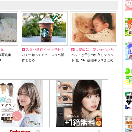
とめ
スタバ新作イッキ見せ！
天使級に可愛い子供たち
猫写真集…
いくつ知ってる？ スタバ新
ペットと子供の仲良しショッ
リ
作まとめ
ト他、SNS話題キッズまとめ