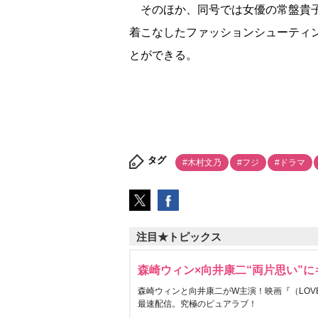
そのほか、同号では女優の常盤貴子
着こなしたファッションシューティ
とができる。
タグ
#木村文乃
#フジ
#ドラマ
注目★トピックス
森崎ウィン×向井康二“両片思い”
森崎ウィンと向井康二がW主演！映画『（LOVE S
最速配信。究極のピュアラブ！