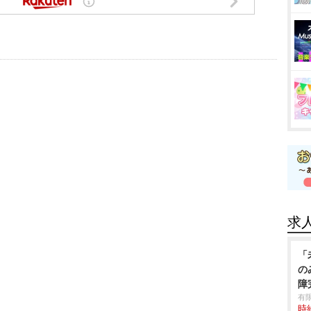
求
「
の
障
有
時給