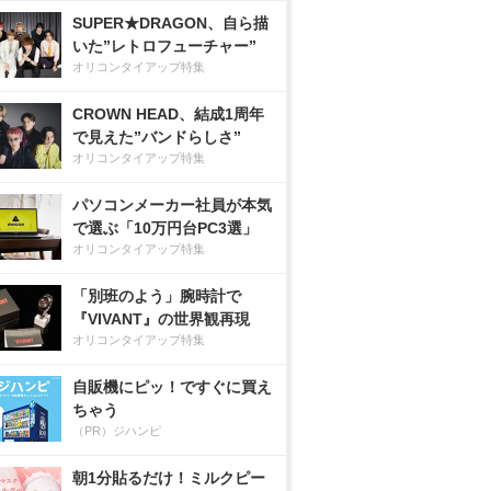
SUPER★DRAGON、自ら描
いた”レトロフューチャー”
オリコンタイアップ特集
CROWN HEAD、結成1周年
で見えた”バンドらしさ”
オリコンタイアップ特集
パソコンメーカー社員が本気
で選ぶ「10万円台PC3選」
オリコンタイアップ特集
「別班のよう」腕時計で
『VIVANT』の世界観再現
オリコンタイアップ特集
自販機にピッ！ですぐに買え
ちゃう
（PR）ジハンピ
朝1分貼るだけ！ミルクピー