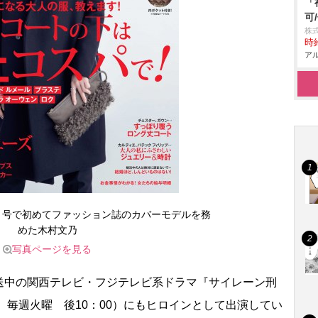
「
可
株式
時給
アル
12月号で初めてファッション誌のカバーモデルを務
めた木村文乃
写真ページを見る
中の関西テレビ・フジテレビ系ドラマ『サイレーン刑
、毎週火曜 後10：00）にもヒロインとして出演してい