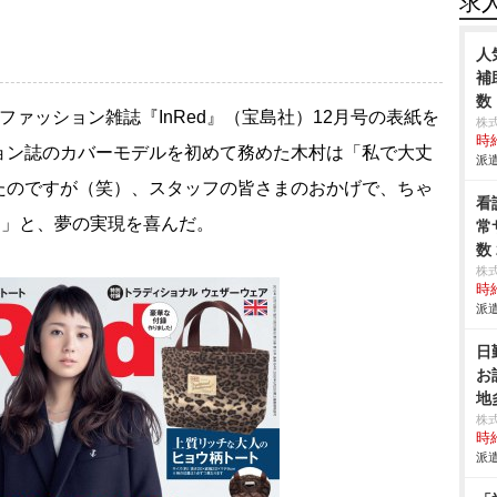
求
人
補
数
ファッション雑誌『InRed』（宝島社）12月号の表紙を
株
時給
ョン誌のカバーモデルを初めて務めた木村は「私で大丈
派遣
たのですが（笑）、スタッフの皆さまのおかげで、ちゃ
看
ます」と、夢の実現を喜んだ。
常
数
株
時給
派遣
日
お
地
株
時給
派遣