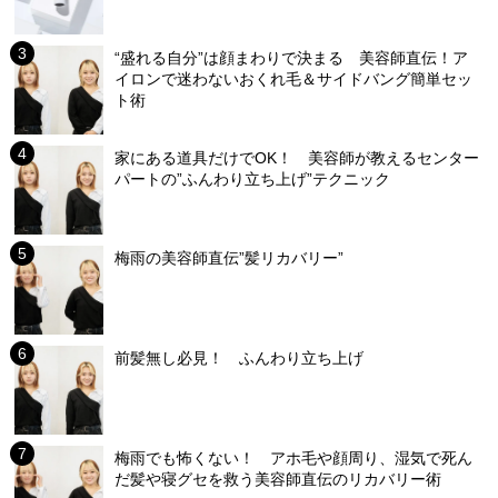
“盛れる自分”は顔まわりで決まる 美容師直伝！ア
イロンで迷わないおくれ毛＆サイドバング簡単セッ
ト術
家にある道具だけでOK！ 美容師が教えるセンター
パートの”ふんわり立ち上げ”テクニック
梅雨の美容師直伝”髪リカバリー”
前髪無し必見！ ふんわり立ち上げ
梅雨でも怖くない！ アホ毛や顔周り、湿気で死ん
だ髪や寝グセを救う美容師直伝のリカバリー術