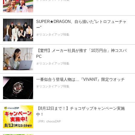
SUPER★DRAGON、自ら描いた”レトロフューチャ
ー”
オリコンタイアップ特集
【驚愕】メーカー社員が推す「10万円台」神コスパ
PC
オリコンタイアップ特集
一番似合う登場人物は…『VIVANT』限定ウオッチ
オリコンタイアップ特集
【8月12日まで！】チョコザップキャンペーン実施
中！
（PR）chocoZAP