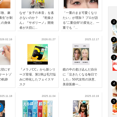
苓散、麻
なぜ「女子の本音」を逃
「一重のまま可愛くなり
養生”が刺
さないのか？ 『乾燥さ
たい」が増加？ プロが語
この身体
ん』『サボリーノ』開発
る“二重信仰”の変化と、一
者が大切に...
重でも「...
026.02.16
2026.01.27
2025.12.17
大切にす
『メラノCC』から新シリ
鏡の中の老け込んだ自分
ケートゾ
ーズ登場、第1弾は毛穴悩
に「泣きたくなる毎日で
の軌跡
みに特化したフェイスマ
した」50代女性の決意、
スク
美容医療一...
025.11.18
2025.11.04
2025.10.19