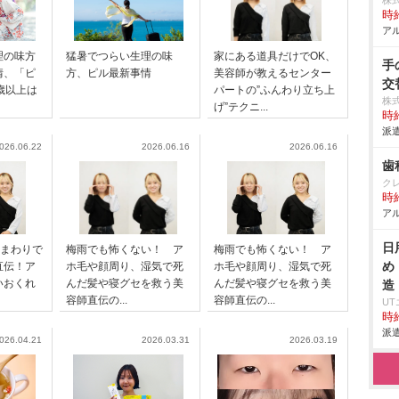
株
時給
アル
理の味方
猛暑でつらい生理の味
家にある道具だけでOK、
手
情、「ピ
方、ピル最新事情
美容師が教えるセンター
交
歳以上は
パートの”ふんわり立ち上
株
げ”テクニ...
時給
派遣
026.06.22
2026.06.16
2026.06.16
歯
ク
時給
アル
日
顔まわりで
梅雨でも怖くない！ ア
梅雨でも怖くない！ ア
め
直伝！ア
ホ毛や顔周り、湿気で死
ホ毛や顔周り、湿気で死
いおくれ
んだ髪や寝グセを救う美
んだ髪や寝グセを救う美
造
容師直伝の...
容師直伝の...
U
時給
派遣
026.04.21
2026.03.31
2026.03.19