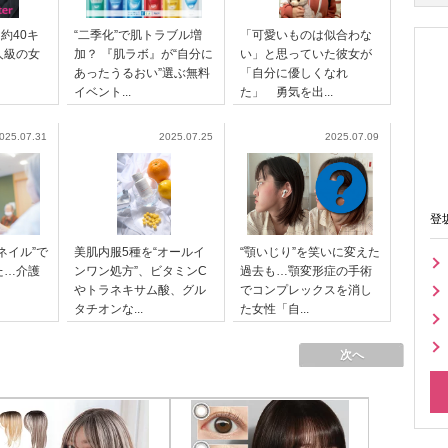
約40キ
“二季化”で肌トラブル増
「可愛いものは似合わな
人級の女
加？ 『肌ラボ』が“自分に
い」と思っていた彼女が
あったうるおい”選ぶ無料
「自分に優しくなれ
イベント...
た」 勇気を出...
025.07.31
2025.07.25
2025.07.09
登
ネイル”で
美肌内服5種を“オールイ
“顎いじり”を笑いに変えた
た…介護
ンワン処方”、ビタミンC
過去も…顎変形症の手術
トラネキサム酸、グル
でコンプレックスを消し
タチオンな...
た女性「自...
次へ