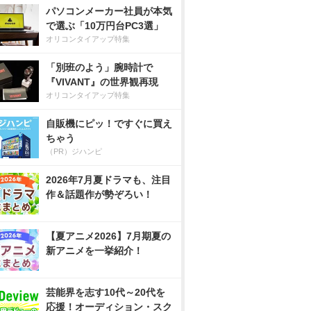
パソコンメーカー社員が本気
で選ぶ「10万円台PC3選」
オリコンタイアップ特集
「別班のよう」腕時計で
『VIVANT』の世界観再現
オリコンタイアップ特集
自販機にピッ！ですぐに買え
ちゃう
（PR）ジハンピ
2026年7月夏ドラマも、注目
作＆話題作が勢ぞろい！
【夏アニメ2026】7月期夏の
新アニメを一挙紹介！
芸能界を志す10代～20代を
応援！オーディション・スク