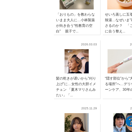
「おりもの」を教わらな
せいろ蒸しに五
いまま大人に…小林製薬
辣湯…なぜいま”
が向き合う“性教育の空
さるのか？ 「
白” 親子で...
に合う整え...
2026.03.03
2
髪の乾きが遅いから”刈り
“隠す部位”から“
上げ”に…女性の大胆イメ
る場所”へ…デリ
チェン 「夏木マリさんみ
ーンケア、30年
たい」「...
2025.11.29
2