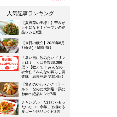
人気記事ランキング
【夏野菜の王様！】苦みが
クセになる！ピーマンの絶
品レシピ8選
【今日の献立】2026年8月
7日(金)「鯛茶漬け」
「暑い日に飲みたいドリン
クは？」＜回答数38,386
票＞【教えて！ みんなの
衣食住「みんなの暮らし調
査隊」結果発表 第614回】
【驚きのやわらかさ！】ヘ
ルシーなのに大満足！鶏む
ね肉の絶品レシピ8選
チャンプルーだけじゃもっ
たいない！今年こそ極める
夏ゴーヤ絶品レシピ3選