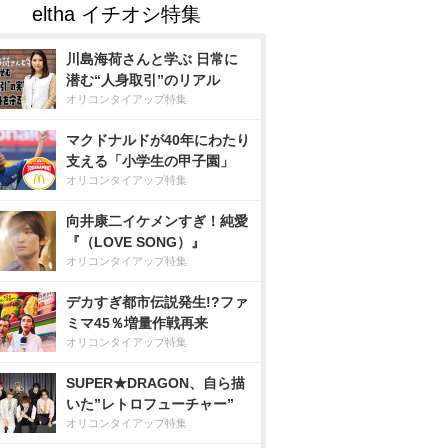
川島海荷さんと学ぶ 日常に
潜む“人身取引”のリアル
オリコンタイアップ特集
マクドナルドが40年にわたり
支える「小学生の甲子園」
オリコンタイアップ特集
向井康二イケメンすぎ！純愛
『（LOVE SONG）』
オリコンタイアップ特集
デカすぎ都市伝説発生!?ファ
ミマ45％増量作戦再来
オリコンタイアップ特集
SUPER★DRAGON、自ら描
いた”レトロフューチャー”
オリコンタイアップ特集