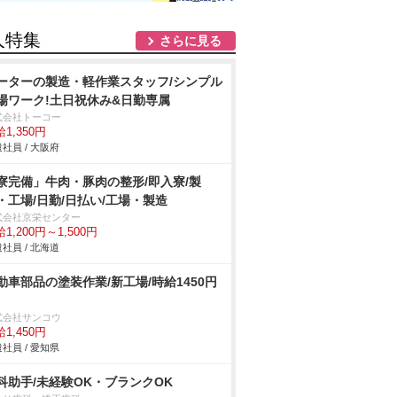
人特集
さらに見る
ーターの製造・軽作業スタッフ/シンプル
場ワーク!土日祝休み&日勤専属
式会社トーコー
1,350円
社員 / 大阪府
寮完備」牛肉・豚肉の整形/即入寮/製
・工場/日勤/日払い/工場・製造
式会社京栄センター
1,200円～1,500円
社員 / 北海道
動車部品の塗装作業/新工場/時給1450円
式会社サンコウ
1,450円
社員 / 愛知県
科助手/未経験OK・ブランクOK