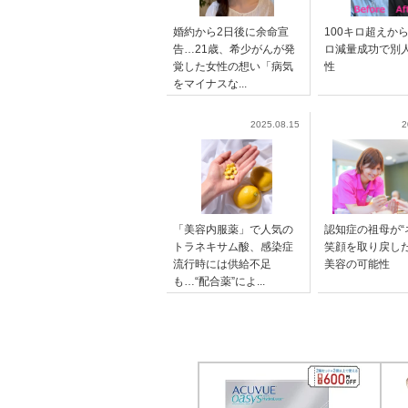
婚約から2日後に余命宣
100キロ超えから
告…21歳、希少がんが発
ロ減量成功で別
覚した女性の想い「病気
性
をマイナスな...
2025.08.15
2
「美容内服薬」で人気の
認知症の祖母が“
トラネキサム酸、感染症
笑顔を取り戻し
流行時には供給不足
美容の可能性
も…“配合薬”によ...