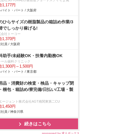
式会社SOYOKAZE/俊徳道ショートステイそよ風
1,177円
バイト・パート / 大阪府
のひらサイズの樹脂製品の箱詰め作業/3
替でしっかり稼げる!
式会社トーコー
1,370円
社員 / 大阪府
科助手/未経験OK・扶養内勤務OK
レール歯科クリニック
1,300円～1,500円
バイト・パート / 東京都
用品・消費財の検査・検品・キャップ閉
・梱包・箱詰め/寮完備/日払い/工場・製
Tエージェント株式会社AGT南関東第二CU
1,450円
社員 / 神奈川県
続きはこちら
sponsored by 求人ボックス