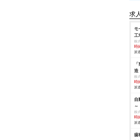
求
モ
工
株
時給
派遣
「
造
株
時給
派遣
自
～
株
時給
派遣
歯