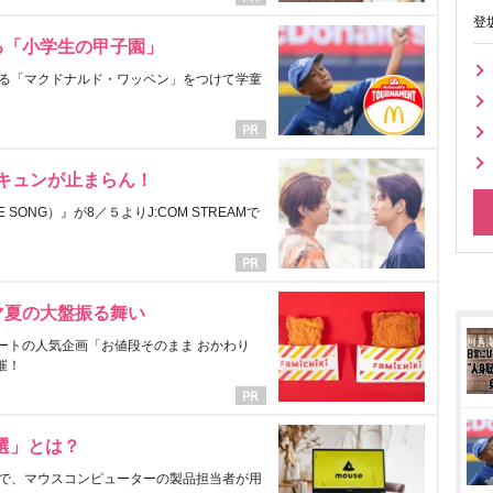
登
る「小学生の甲子園」
る「マクドナルド・ワッペン」をつけて学童
にキュンが止まらん！
ONG）』が8／５よりJ:COM STREAMで
マ夏の大盤振る舞い
ートの人気企画「お値段そのまま おかわり
催！
選」とは？
で、マウスコンピューターの製品担当者が用