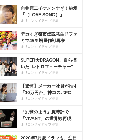
向井康二イケメンすぎ！純愛
『（LOVE SONG）』
オリコンタイアップ特集
デカすぎ都市伝説発生!?ファ
ミマ45％増量作戦再来
オリコンタイアップ特集
SUPER★DRAGON、自ら描
いた”レトロフューチャー”
オリコンタイアップ特集
【驚愕】メーカー社員が推す
「10万円台」神コスパPC
オリコンタイアップ特集
「別班のよう」腕時計で
『VIVANT』の世界観再現
オリコンタイアップ特集
2026年7月夏ドラマも、注目