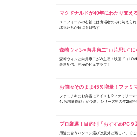
マクドナルドが40年にわたり支え
ユニフォームの右袖には出場者のみに与えられ
球児たちが頂点を目指す
森崎ウィン×向井康二“両片思い”
森崎ウィンと向井康二がW主演！映画『（LOVE S
最速配信。究極のピュアラブ！
お値段そのまま45％増量！ファミ
ファミチキにお弁当にアイスも!?ファミリーマ
45％増量作戦」が今夏、シリーズ初の年2回開
プロ厳選！目的別「おすすめPC９
用途に合うパソコン選びは意外と難しい。そこ