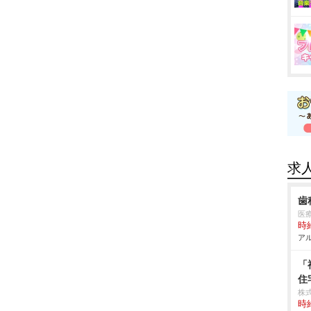
求
歯
医
時給
アル
「
住
株式
時給