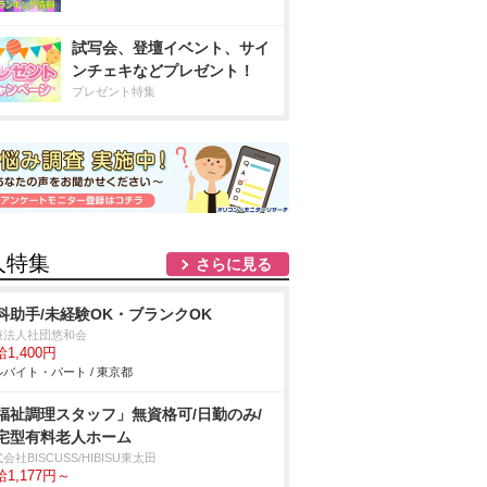
試写会、登壇イベント、サイ
ンチェキなどプレゼント！
プレゼント特集
人特集
さらに見る
科助手/未経験OK・ブランクOK
療法人社団悠和会
1,400円
バイト・パート / 東京都
福祉調理スタッフ」無資格可/日勤のみ/
宅型有料老人ホーム
会社BISCUSS/HIBISU東太田
1,177円～