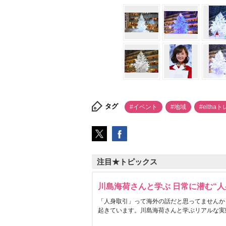
タグ
#イベント
#地域
#eltha
注目★トピックス
川島海荷さんと学ぶ 日常に潜む“人
「人身取引」って海外の話だと思ってませんか
起きています。川島海荷さんと学ぶリアルな実