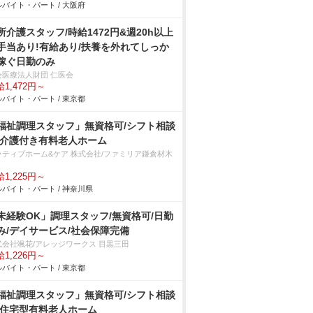
バイト・パート / 大阪府
所介護スタッフ/時給1472円&週20h以上
手当あり!有給あり/扶養を外れてしっか
稼ぐ日勤のみ
会医療法人財団 仁医会
1,472円～
バイト・パート / 東京都
福祉調理スタッフ」無資格可/シフト相談
/介護付き有料老人ホーム
ラティブホーム&ケア 株式会社/ファミリア鎌倉材木
1,225円～
バイト・パート / 神奈川県
未経験OK」調理スタッフ/無資格可/日勤
み/デイサービス/社会保障完備
式会社颯花/アレッジワークス 目黒三田
1,226円～
バイト・パート / 東京都
福祉調理スタッフ」無資格可/シフト相談
/住宅型有料老人ホーム