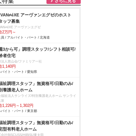
人特集
さらに見る
RVAN≠éXE アーヴァンエグゼのホスト
タッフ募集
VAN≠éXE アーヴァンエグゼ
給2万円～
員 / アルバイト・パート / 北海道
週3から可」調理スタッフ/シフト相談可/
齢者住宅
療法人悠山会/ファミリア一社
1,140円
バイト・パート / 愛知県
福祉調理スタッフ」無資格可/日勤のみ/
別養護老人ホーム
会福祉法人サンライズ/特別養護老人ホーム サンライ
大泉
1,226円～1,302円
バイト・パート / 東京都
福祉調理スタッフ」無資格可/日勤のみ/
宅型有料老人ホーム
会社BISCUSS/HIBISU東太田