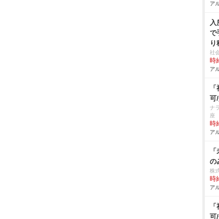
アル
入
で
り
社
時給
アル
「
可
ナ
座
時給
アル
「
の
株
時給
アル
「
可