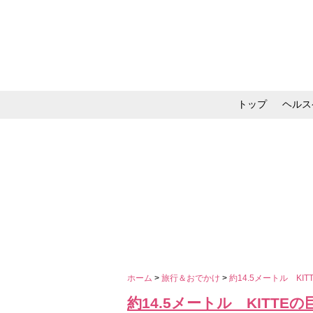
トップ
ヘルス
メイク・コスメ・スキ
ホーム
>
旅行＆おでかけ
>
約14.5メートル K
約14.5メートル KITT