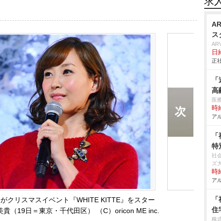
求
A
ス
AR
日
正社
「
高
医
時給
アル
「
特
社
ズ
時給
アル
「
」がクリスマスイベント『WHITE KITTE』をスター
住
9日＝東京・千代田区） （C）oricon ME inc.
株式