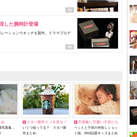
表現した腕時計登場
ラボレーションウオッチを製作。ドラマプロデ
とめ
スタバ新作イッキ見せ！
天使級に可愛い子供たち
猫写真集…
いくつ知ってる？ スタバ新
ペットと子供の仲良しショッ
リ
作まとめ
ト他、SNS話題キッズまとめ