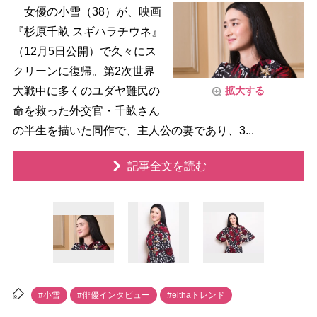
女優の小雪（38）が、映画
『杉原千畝 スギハラチウネ』
（12月5日公開）で久々にス
クリーンに復帰。第2次世界
大戦中に多くのユダヤ難民の
拡大する
命を救った外交官・千畝さん
の半生を描いた同作で、主人公の妻であり、3...
記事全文を読む
#小雪
#俳優インタビュー
#elthaトレンド