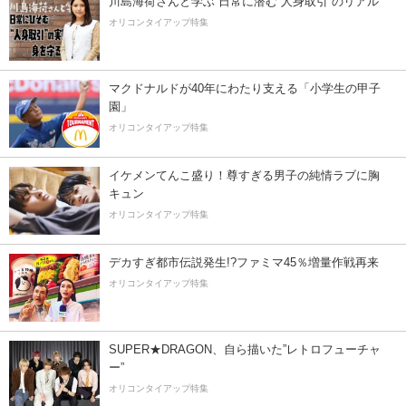
川島海荷さんと学ぶ 日常に潜む“人身取引”のリアル
オリコンタイアップ特集
マクドナルドが40年にわたり支える「小学生の甲子
園」
オリコンタイアップ特集
イケメンてんこ盛り！尊すぎる男子の純情ラブに胸
キュン
オリコンタイアップ特集
デカすぎ都市伝説発生!?ファミマ45％増量作戦再来
オリコンタイアップ特集
SUPER★DRAGON、自ら描いた”レトロフューチャ
ー”
オリコンタイアップ特集