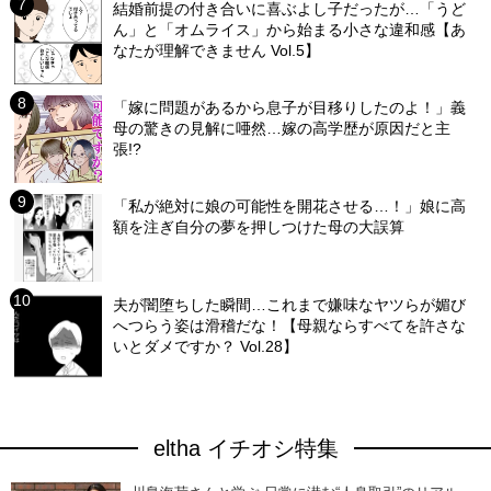
結婚前提の付き合いに喜ぶよし子だったが…「うど
ん」と「オムライス」から始まる小さな違和感【あ
なたが理解できません Vol.5】
「嫁に問題があるから息子が目移りしたのよ！」義
母の驚きの見解に唖然…嫁の高学歴が原因だと主
張!?
「私が絶対に娘の可能性を開花させる…！」娘に高
額を注ぎ自分の夢を押しつけた母の大誤算
夫が闇堕ちした瞬間…これまで嫌味なヤツらが媚び
へつらう姿は滑稽だな！【母親ならすべてを許さな
いとダメですか？ Vol.28】
eltha イチオシ特集