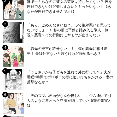
ほぼ手ぶらなのに彼女の荷物は持ちたくない？ 彼を
理解できないけど楽しまないともったいない！【あ
なたが理解できません Vol.8】
「あら、ごめんなさいね？」って絶対悪いと思って
ないでしょ…！ 私の畑に平然と踏み入る隣人…無
視？悪意？その行動にモヤモヤが止まらない
「義母の発言が許せない…！」嫁が義母に怒り爆
発！ 夫は仕方ないと言うけれど諦めるべき？
「うるさいから子どもを連れて外に行って？」夫が
睡眠3時間でボロボロの妻に追い打ちをかける…妻の
反撃なるか？
「夫のスマホ画面がなんか怪しい…」ジム通いで別
人のように変わった!? 夫が隠していた衝撃の事実と
は