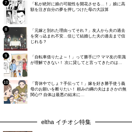
「私が絶対に娘の可能性を開花させる…！」娘に高
額を注ぎ自分の夢を押しつけた母の大誤算
「元嫁と別れた理由ってそれ？」友人から夫の過去
を突っ込まれ不安…信じて結婚した夫の過去まで信
じれる？
「自転車借りたよ～！」って勝手に!? ママ友の常識
が理解できない！ 次に貸してと言ってきたのは…
「育休中でしょ？手伝って！」嫁を好き勝手使う義
母のお願いを断りたい！ 頼みの綱の夫はまさかの無
関心!? 自体は最悪の結末に…
eltha イチオシ特集