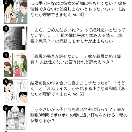
ほぼ手ぶらなのに彼女の荷物は持ちたくない？ 彼を
理解できないけど楽しまないともったいない！【あ
なたが理解できません Vol.8】
「あら、ごめんなさいね？」って絶対悪いと思って
ないでしょ…！ 私の畑に平然と踏み入る隣人…無
視？悪意？その行動にモヤモヤが止まらない
「義母の発言が許せない…！」嫁が義母に怒り爆
発！ 夫は仕方ないと言うけれど諦めるべき？
結婚前提の付き合いに喜ぶよし子だったが…「うど
ん」と「オムライス」から始まる小さな違和感【あ
なたが理解できません Vol.5】
「うるさいから子どもを連れて外に行って？」夫が
睡眠3時間でボロボロの妻に追い打ちをかける…妻の
反撃なるか？