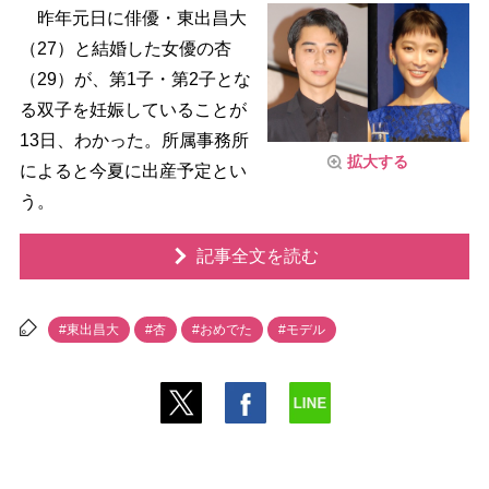
昨年元日に俳優・東出昌大
（27）と結婚した女優の杏
（29）が、第1子・第2子とな
る双子を妊娠していることが
13日、わかった。所属事務所
拡大する
によると今夏に出産予定とい
う。
記事全文を読む
#東出昌大
#杏
#おめでた
#モデル