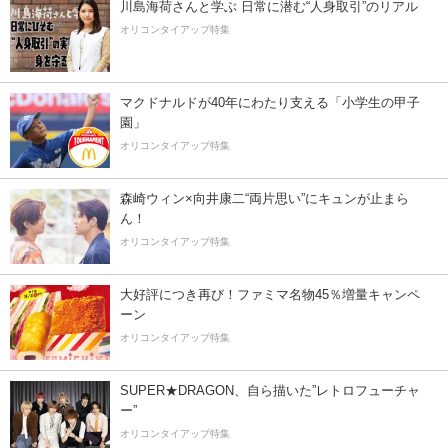
川島海荷さんと学ぶ 日常に潜む“人身取引”のリアル
オリコンタイアップ特集
マクドナルドが40年にわたり支える「小学生の甲子
園」
オリコンタイアップ特集
森崎ウィン×向井康二“両片思い”にキュンが止まら
ん！
オリコンタイアップ特集
大好評につき再び！ファミマ名物45％増量キャンペ
ーン
オリコンタイアップ特集
SUPER★DRAGON、自ら描いた”レトロフューチャ
ー”
オリコンタイアップ特集