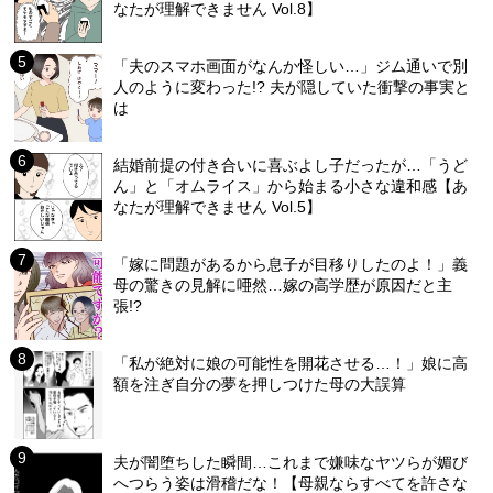
なたが理解できません Vol.8】
「夫のスマホ画面がなんか怪しい…」ジム通いで別
人のように変わった!? 夫が隠していた衝撃の事実と
は
結婚前提の付き合いに喜ぶよし子だったが…「うど
ん」と「オムライス」から始まる小さな違和感【あ
なたが理解できません Vol.5】
「嫁に問題があるから息子が目移りしたのよ！」義
母の驚きの見解に唖然…嫁の高学歴が原因だと主
張!?
「私が絶対に娘の可能性を開花させる…！」娘に高
額を注ぎ自分の夢を押しつけた母の大誤算
夫が闇堕ちした瞬間…これまで嫌味なヤツらが媚び
へつらう姿は滑稽だな！【母親ならすべてを許さな