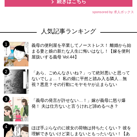
続きはこちら
sponsored by 求人ボックス
人気記事ランキング
義母の便利屋を卒業してノーストレス！ 離婚から始
まる妻と娘の新たな人生に悔いはなし！【嫁を便利
屋扱いする義母 Vol.44】
「あら、ごめんなさいね？」って絶対悪いと思って
ないでしょ…！ 私の畑に平然と踏み入る隣人…無
視？悪意？その行動にモヤモヤが止まらない
「義母の発言が許せない…！」嫁が義母に怒り爆
発！ 夫は仕方ないと言うけれど諦めるべき？
ほぼ手ぶらなのに彼女の荷物は持ちたくない？ 彼を
理解できないけど楽しまないともったいない！【あ