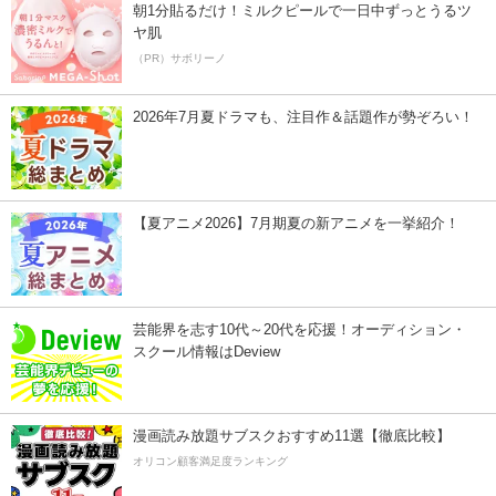
朝1分貼るだけ！ミルクピールで一日中ずっとうるツ
ヤ肌
（PR）サボリーノ
2026年7月夏ドラマも、注目作＆話題作が勢ぞろい！
【夏アニメ2026】7月期夏の新アニメを一挙紹介！
芸能界を志す10代～20代を応援！オーディション・
スクール情報はDeview
漫画読み放題サブスクおすすめ11選【徹底比較】
オリコン顧客満足度ランキング