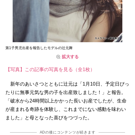
第1子男児出産を報告したモデルの辻元舞
拡大する
【写真】この記事の写真を見る（全1枚）
新年のあいさつとともに辻元は「1月10日、予定日ぴっ
たりに無事元気な男の子を出産致しました！」と報告。
「破水から24時間以上かかった長いお産でしたが、生命
が産まれる奇跡を体験し、これまでにない感動を味わい
ました」と母となった喜びをつづった。
ADの後にコンテンツが続きます