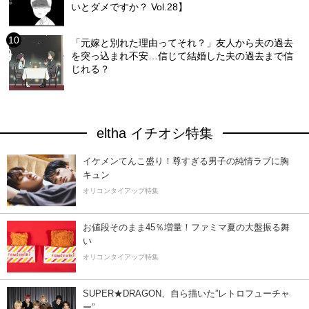
いとダメですか？ Vol.28】
「元嫁と別れた理由ってそれ？」友人から夫の過去
を突っ込まれ不安…信じて結婚した夫の過去まで信
じれる？
eltha イチオシ特集
イケメンてんこ盛り！尊すぎる男子の純情ラブに胸
キュン
オリコンタイアップ特集
お値段そのまま45％増量！ファミマ夏の大盤振る舞
い
オリコンタイアップ特集
SUPER★DRAGON、自ら描いた”レトロフューチャ
ー”