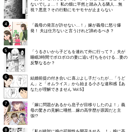
ないでしょ…！ 私の畑に平然と踏み入る隣人…無
視？悪意？その行動にモヤモヤが止まらない
「義母の発言が許せない…！」嫁が義母に怒り爆
発！ 夫は仕方ないと言うけれど諦めるべき？
「うるさいから子どもを連れて外に行って？」夫が
睡眠3時間でボロボロの妻に追い打ちをかける…妻の
反撃なるか？
結婚前提の付き合いに喜ぶよし子だったが…「うど
ん」と「オムライス」から始まる小さな違和感【あ
なたが理解できません Vol.5】
「嫁に問題があるから息子が目移りしたのよ！」義
母の驚きの見解に唖然…嫁の高学歴が原因だと主
張!?
「私が絶対に娘の可能性を開花させる…！」娘に高