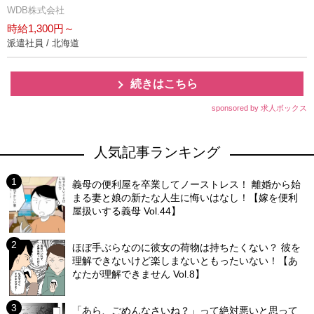
WDB株式会社
時給1,300円～
派遣社員 / 北海道
続きはこちら
sponsored by 求人ボックス
人気記事ランキング
義母の便利屋を卒業してノーストレス！ 離婚から始
まる妻と娘の新たな人生に悔いはなし！【嫁を便利
屋扱いする義母 Vol.44】
ほぼ手ぶらなのに彼女の荷物は持ちたくない？ 彼を
理解できないけど楽しまないともったいない！【あ
なたが理解できません Vol.8】
「あら、ごめんなさいね？」って絶対悪いと思って