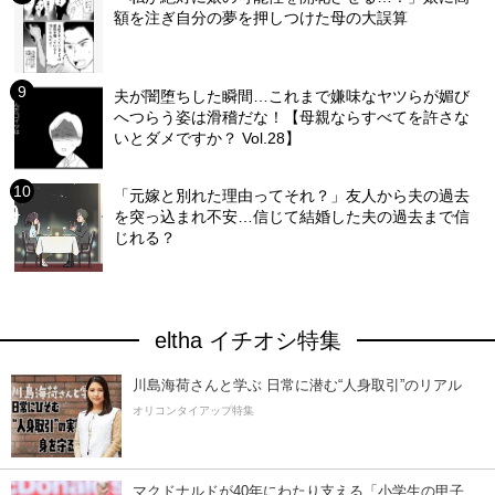
額を注ぎ自分の夢を押しつけた母の大誤算
夫が闇堕ちした瞬間…これまで嫌味なヤツらが媚び
へつらう姿は滑稽だな！【母親ならすべてを許さな
いとダメですか？ Vol.28】
「元嫁と別れた理由ってそれ？」友人から夫の過去
を突っ込まれ不安…信じて結婚した夫の過去まで信
じれる？
eltha イチオシ特集
川島海荷さんと学ぶ 日常に潜む“人身取引”のリアル
オリコンタイアップ特集
マクドナルドが40年にわたり支える「小学生の甲子