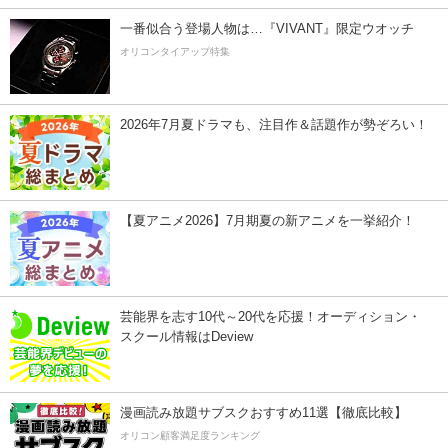
一番似合う登場人物は…『VIVANT』限定ウオッチ
オリコンタイアップ特集
2026年7月夏ドラマも、注目作＆話題作が勢ぞろい！
【夏アニメ2026】7月期夏の新アニメを一挙紹介！
芸能界を志す10代～20代を応援！オーディション・
スクール情報はDeview
漫画読み放題サブスクおすすめ11選【徹底比較】
オリコン顧客満足度ランキング