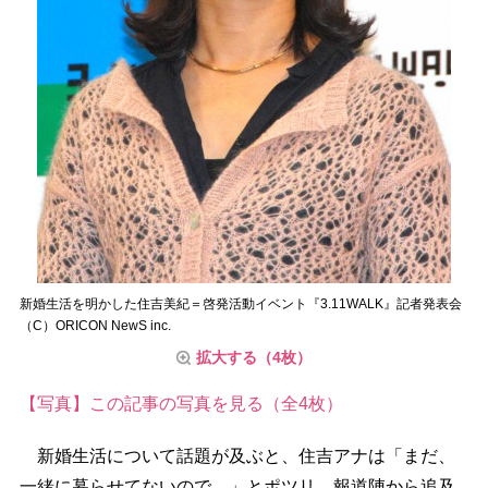
新婚生活を明かした住吉美紀＝啓発活動イベント『3.11WALK』記者発表会
（C）ORICON NewS inc.
拡大する（4枚）
【写真】この記事の写真を見る（全4枚）
新婚生活について話題が及ぶと、住吉アナは「まだ、
一緒に暮らせてないので…」とポツリ。報道陣から追及