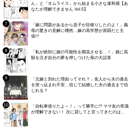
ん」と「オムライス」から始まる小さな違和感【あ
なたが理解できません Vol.5】
「嫁に問題があるから息子が目移りしたのよ！」義
母の驚きの見解に唖然…嫁の高学歴が原因だと主
張!?
「私が絶対に娘の可能性を開花させる…！」娘に高
額を注ぎ自分の夢を押しつけた母の大誤算
「元嫁と別れた理由ってそれ？」友人から夫の過去
を突っ込まれ不安…信じて結婚した夫の過去まで信
じれる？
「自転車借りたよ～！」って勝手に!? ママ友の常識
が理解できない！ 次に貸してと言ってきたのは…