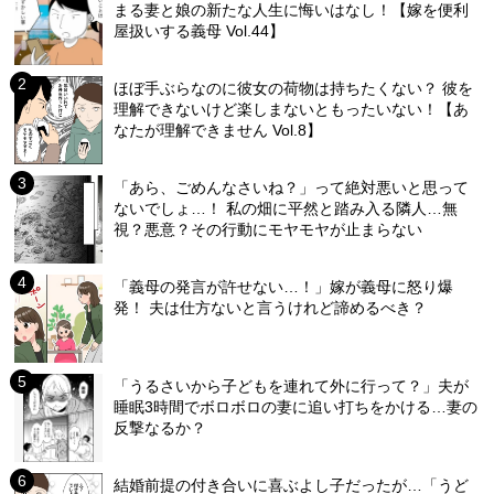
まる妻と娘の新たな人生に悔いはなし！【嫁を便利
屋扱いする義母 Vol.44】
ほぼ手ぶらなのに彼女の荷物は持ちたくない？ 彼を
理解できないけど楽しまないともったいない！【あ
なたが理解できません Vol.8】
「あら、ごめんなさいね？」って絶対悪いと思って
ないでしょ…！ 私の畑に平然と踏み入る隣人…無
視？悪意？その行動にモヤモヤが止まらない
「義母の発言が許せない…！」嫁が義母に怒り爆
発！ 夫は仕方ないと言うけれど諦めるべき？
「うるさいから子どもを連れて外に行って？」夫が
睡眠3時間でボロボロの妻に追い打ちをかける…妻の
反撃なるか？
結婚前提の付き合いに喜ぶよし子だったが…「うど