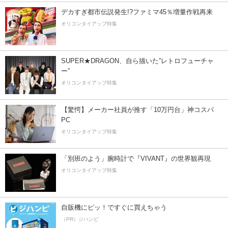
デカすぎ都市伝説発生!?ファミマ45％増量作戦再来
オリコンタイアップ特集
SUPER★DRAGON、自ら描いた”レトロフューチャ
ー”
オリコンタイアップ特集
【驚愕】メーカー社員が推す「10万円台」神コスパ
PC
オリコンタイアップ特集
「別班のよう」腕時計で『VIVANT』の世界観再現
オリコンタイアップ特集
自販機にピッ！ですぐに買えちゃう
（PR）ジハンピ