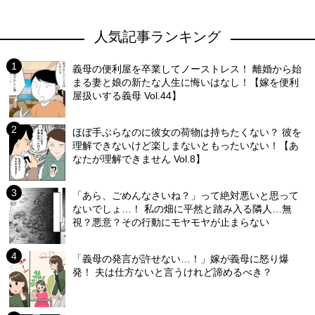
人気記事ランキング
義母の便利屋を卒業してノーストレス！ 離婚から始
まる妻と娘の新たな人生に悔いはなし！【嫁を便利
屋扱いする義母 Vol.44】
ほぼ手ぶらなのに彼女の荷物は持ちたくない？ 彼を
理解できないけど楽しまないともったいない！【あ
なたが理解できません Vol.8】
「あら、ごめんなさいね？」って絶対悪いと思って
ないでしょ…！ 私の畑に平然と踏み入る隣人…無
視？悪意？その行動にモヤモヤが止まらない
「義母の発言が許せない…！」嫁が義母に怒り爆
発！ 夫は仕方ないと言うけれど諦めるべき？