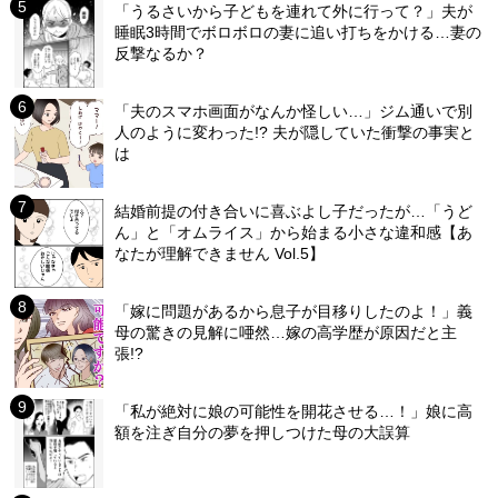
「うるさいから子どもを連れて外に行って？」夫が
睡眠3時間でボロボロの妻に追い打ちをかける…妻の
反撃なるか？
「夫のスマホ画面がなんか怪しい…」ジム通いで別
人のように変わった!? 夫が隠していた衝撃の事実と
は
結婚前提の付き合いに喜ぶよし子だったが…「うど
ん」と「オムライス」から始まる小さな違和感【あ
なたが理解できません Vol.5】
「嫁に問題があるから息子が目移りしたのよ！」義
母の驚きの見解に唖然…嫁の高学歴が原因だと主
張!?
「私が絶対に娘の可能性を開花させる…！」娘に高
額を注ぎ自分の夢を押しつけた母の大誤算