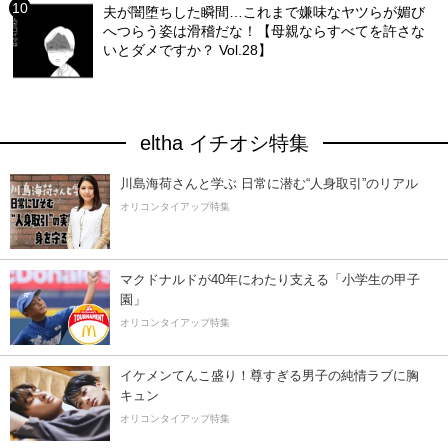
夫が闇堕ちした瞬間…これまで嫌味なヤツらが媚び
へつらう姿は滑稽だな！【母親ならすべてを許さな
いとダメですか？ Vol.28】
eltha イチオシ特集
川島海荷さんと学ぶ 日常に潜む“人身取引”のリアル
オリコンタイアップ特集
マクドナルドが40年にわたり支える「小学生の甲子
園」
オリコンタイアップ特集
イケメンてんこ盛り！尊すぎる男子の純情ラブに胸
キュン
オリコンタイアップ特集