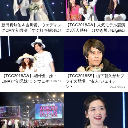
新田真剣佑＆吉川愛、ウェディン
【TGC2018AW】人気モデル競演
グCMで初共演「すぐ打ち解け...
に3万人熱狂 けやき坂、E-girls...
2018.09.02
2018.09.01
【TGC2018AW】城田優、妹・
【TGC2018SS】山下智久がサプ
LINAと“初兄妹”ランウェイ
ライズ登場 “友人”ジェイデ
2018.09.01
ン・...
2018.04.01