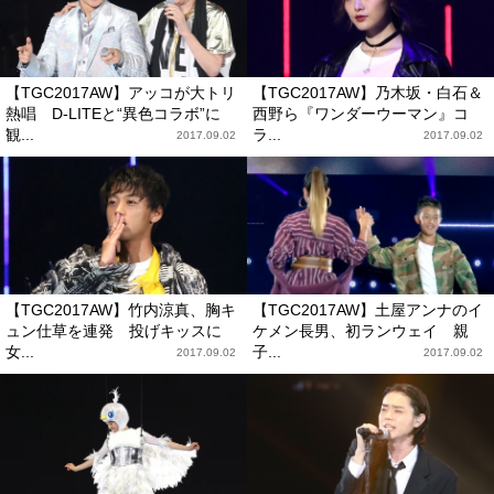
【TGC2017AW】アッコが大トリ
【TGC2017AW】乃木坂・白石＆
熱唱 D-LITEと“異色コラボ”に
西野ら『ワンダーウーマン』コ
観...
ラ...
2017.09.02
2017.09.02
【TGC2017AW】竹内涼真、胸キ
【TGC2017AW】土屋アンナのイ
ュン仕草を連発 投げキッスに
ケメン長男、初ランウェイ 親
女...
子...
2017.09.02
2017.09.02