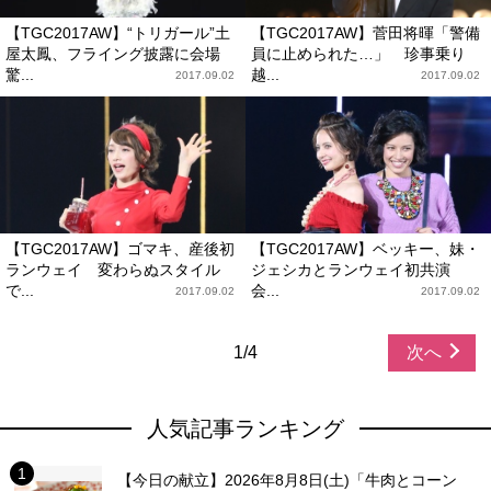
【TGC2017AW】“トリガール”土
【TGC2017AW】菅田将暉「警備
屋太鳳、フライング披露に会場
員に止められた…」 珍事乗り
驚...
越...
2017.09.02
2017.09.02
【TGC2017AW】ゴマキ、産後初
【TGC2017AW】ベッキー、妹・
ランウェイ 変わらぬスタイル
ジェシカとランウェイ初共演
で...
会...
2017.09.02
2017.09.02
1/4
次へ
人気記事ランキング
【今日の献立】2026年8月8日(土)「牛肉とコーン