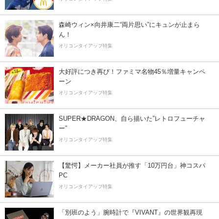
森崎ウィン×向井康二“両片思い”にキュンが止まら
ん！
オリコンタイアップ特集
大好評につき再び！ファミマ名物45％増量キャンペ
ーン
オリコンタイアップ特集
SUPER★DRAGON、自ら描いた”レトロフューチャ
ー”
オリコンタイアップ特集
【驚愕】メーカー社員が推す「10万円台」神コスパ
PC
オリコンタイアップ特集
「別班のよう」腕時計で『VIVANT』の世界観再現