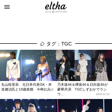
タグ：TGC
丸山桂里奈、元日本代表GK・本
乃木坂46＆欅坂46＆日向坂46が
並健治氏と19歳差婚 今年に入...
豪華共演 TGCしずおかでラン
2020.09.05
ウ...
2020.01.13