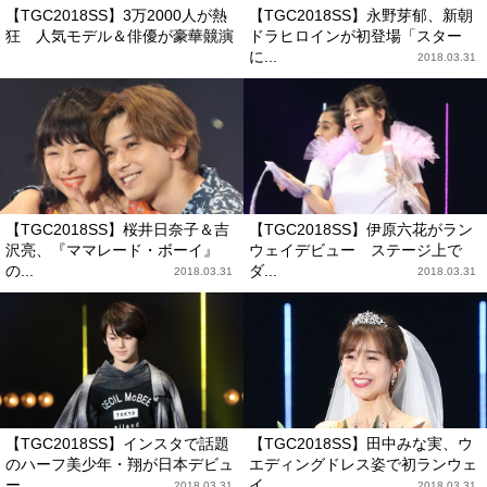
【TGC2018SS】3万2000人が熱
【TGC2018SS】永野芽郁、新朝
狂 人気モデル＆俳優が豪華競演
ドラヒロインが初登場「スター
2018.03.31
に...
2018.03.31
【TGC2018SS】桜井日奈子＆吉
【TGC2018SS】伊原六花がラン
沢亮、『ママレード・ボーイ』
ウェイデビュー ステージ上で
の...
ダ...
2018.03.31
2018.03.31
【TGC2018SS】インスタで話題
【TGC2018SS】田中みな実、ウ
のハーフ美少年・翔が日本デビュ
エディングドレス姿で初ランウェ
ー
イ
2018.03.31
2018.03.31