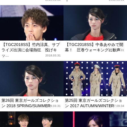
【TGC2018SS】竹内涼真、サプ
【TGC2018SS】中条あやみで開
ライズ出演に会場熱狂 投げキ
幕！ 圧巻ウォーキングに歓声
2018.03.31
ッ...
2018.03.31
第26回 東京ガールズコレクショ
第25回 東京ガールズコレクショ
ン 2018 SPRING/SUMMER
ン 2017 AUTUMN/WINTER
2018.03.31
2017.09.04