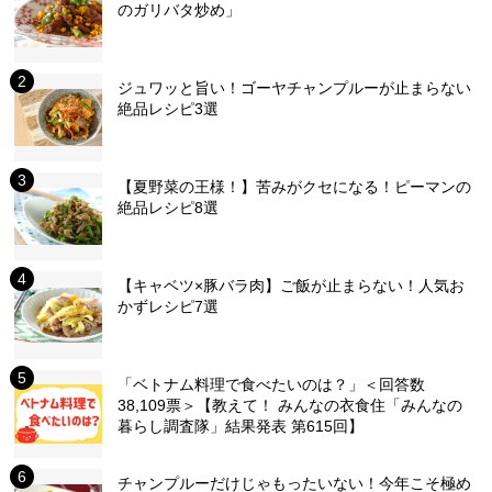
のガリバタ炒め」
ジュワッと旨い！ゴーヤチャンプルーが止まらない
絶品レシピ3選
【夏野菜の王様！】苦みがクセになる！ピーマンの
絶品レシピ8選
【キャベツ×豚バラ肉】ご飯が止まらない！人気お
かずレシピ7選
「ベトナム料理で食べたいのは？」＜回答数
38,109票＞【教えて！ みんなの衣食住「みんなの
暮らし調査隊」結果発表 第615回】
チャンプルーだけじゃもったいない！今年こそ極め