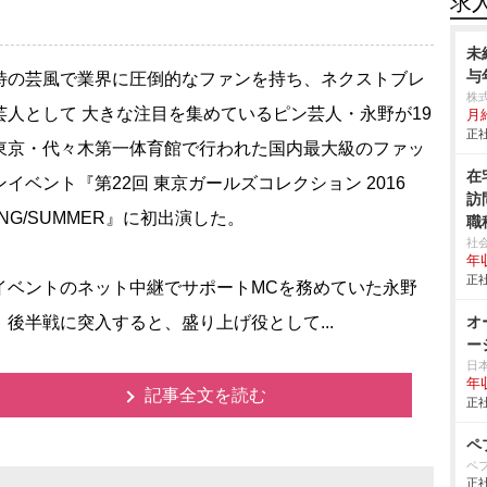
求
未
与
の芸風で業界に圧倒的なファンを持ち、ネクストブレ
株
芸人として 大きな注目を集めているピン芸人・永野が19
月
正社
東京・代々木第一体育館で行われた国内最大級のファッ
在
ンイベント『第22回 東京ガールズコレクション 2016
訪
ING/SUMMER』に初出演した。
職
社
年収
正社
ベントのネット中継でサポートMCを務めていた永野
、後半戦に突入すると、盛り上げ役として...
オ
ー
日
年
記事全文を読む
正社
ペ
ペ
正社