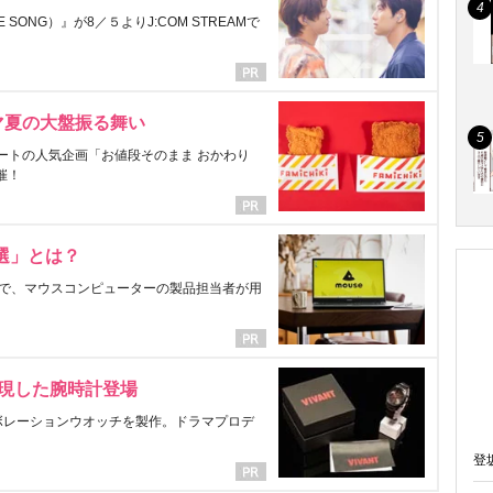
ONG）』が8／５よりJ:COM STREAMで
マ夏の大盤振る舞い
ートの人気企画「お値段そのまま おかわり
催！
選」とは？
で、マウスコンピューターの製品担当者が用
表現した腕時計登場
ラボレーションウオッチを製作。ドラマプロデ
登