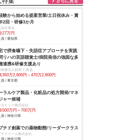
人特集
さらに見る
経験から始める提案営業/土日祝休み・賞
年2回・研修3か月
式会社東名
給27万円
員 / 愛知県
宅で摂食嚥下・失語症アプローチを実践
問リハの言語聴覚士/病院発信の強固な多
種連携&研修支援あり
会医療法人財団 仁医会
350万2,800円～470万2,800円
員 / 東京都
ーラルケア製品・化粧品の処方開発/マネ
ジャー候補
本ゼトック株式会社
収500万円～700万円
員 / 神奈川県
プチド創薬での薬物動態/リーダークラス
プチドリーム株式会社
員 / 神奈川県