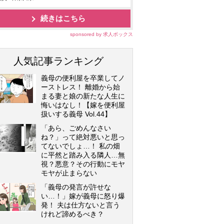
続きはこちら
sponsored by 求人ボックス
人気記事ランキング
義母の便利屋を卒業してノ
ーストレス！ 離婚から始
まる妻と娘の新たな人生に
悔いはなし！【嫁を便利屋
扱いする義母 Vol.44】
「あら、ごめんなさい
ね？」って絶対悪いと思っ
てないでしょ…！ 私の畑
に平然と踏み入る隣人…無
視？悪意？その行動にモヤ
モヤが止まらない
「義母の発言が許せな
い…！」嫁が義母に怒り爆
発！ 夫は仕方ないと言う
けれど諦めるべき？