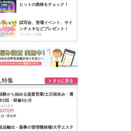
ヒットの推移をチェック！
試写会、登壇イベント、サイ
ンチェキなどプレゼント！
プレゼント特集
人特集
さらに見る
経験から始める提案営業/土日祝休み・賞
年2回・研修3か月
式会社東名
給27万円
員 / 愛知県
粧品輸出・薬事の管理職候補/大手エステ