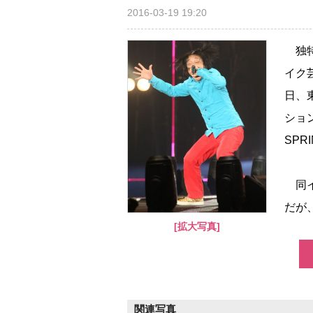
2016-03-19 19:20
独特
イク
日、
ショ
SPR
同イ
だが
[拡大写真]
関連写真