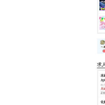
求
未
与
株
月
正社
化