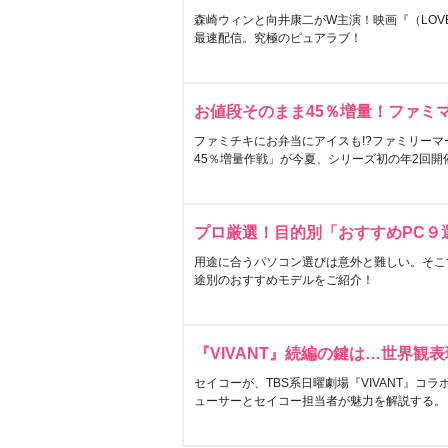
森崎ウィンと向井康二がW主演！映画『（LOVE S
最速配信。究極のピュアラブ！
お値段そのまま45％増量！ファミ
ファミチキにお弁当にアイスも!?ファミリーマ
45％増量作戦」が今夏、シリーズ初の年2回開
プロ厳選！目的別「おすすめPC９
用途に合うパソコン選びは意外と難しい。そこ
途別のおすすめモデルをご紹介！
『VIVANT』続編の鍵は…世界観
セイコーが、TBS系日曜劇場『VIVANT』コ
ューサーとセイコー担当者が魅力を解説する。