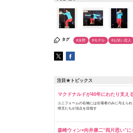
タグ
#永野
#モデル
#お笑い芸人
注目★トピックス
マクドナルドが40年にわたり支え
ユニフォームの右袖には出場者のみに与えられ
球児たちが頂点を目指す
森崎ウィン×向井康二“両片思い”