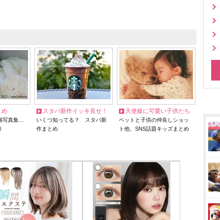
とめ
スタバ新作イッキ見せ！
天使級に可愛い子供たち
猫写真集…
いくつ知ってる？ スタバ新
ペットと子供の仲良しショッ
リ
作まとめ
ト他、SNS話題キッズまとめ