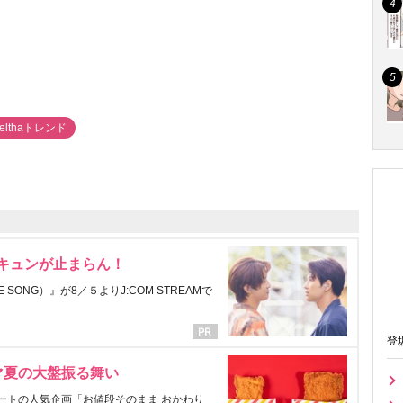
#elthaトレンド
にキュンが止まらん！
ONG）』が8／５よりJ:COM STREAMで
登
マ夏の大盤振る舞い
ートの人気企画「お値段そのまま おかわり