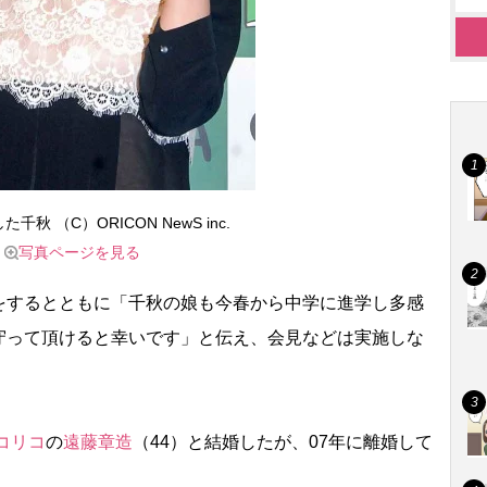
千秋 （C）ORICON NewS inc.
写真ページを見る
するとともに「千秋の娘も今春から中学に進学し多感
守って頂けると幸いです」と伝え、会見などは実施しな
コリコ
の
遠藤章造
（44）と結婚したが、07年に離婚して