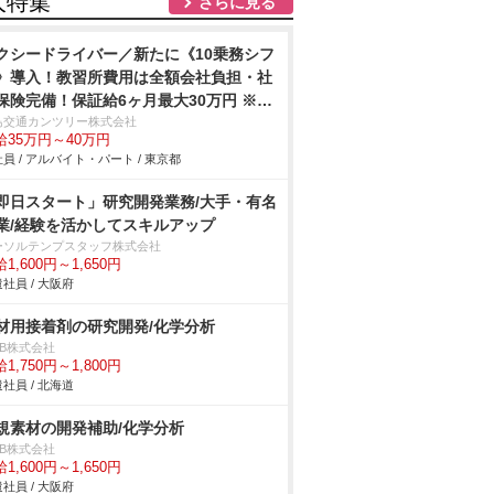
人特集
さらに見る
クシードライバー／新たに《10乗務シフ
》導入！教習所費用は全額会社負担・社
保険完備！保証給6ヶ月最大30万円 ※社
規定あり飛鳥軍資金制度最大28万5千円
鳥交通カンツリー株式会社
給35万円～40万円
給！ノルマなし 地域密着型の会社で
員 / アルバイト・パート / 東京都
！！「町田市内最大規模を誇る無線配車
数！！」安定した収入と充実した仕事量
即日スタート」研究開発業務/大手・有名
稼げる環境です。 基本給の高さも魅力で
業/経験を活かしてスキルアップ
！《月給40万円以上》の乗務員複数活躍
ーソルテンプスタッフ株式会社
！！現在70歳の乗務員も元気に活躍中！
1,600円～1,650円
社員 / 大阪府
材用接着剤の研究開発/化学分析
DB株式会社
1,750円～1,800円
社員 / 北海道
規素材の開発補助/化学分析
DB株式会社
1,600円～1,650円
社員 / 大阪府