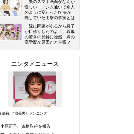
「夫のスマホ画面がなんか
怪しい…」ジム通いで別人
のように変わった!? 夫が
隠していた衝撃の事実とは
「嫁に問題があるから息子
が目移りしたのよ！」義母
の驚きの見解に唖然…嫁の
高学歴が原因だと主張!?
エンタメニュース
坂絵莉、4歳長男とランニング
小原正子、資格取得を報告