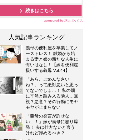
続きはこちら
sponsored by 求人ボックス
人気記事ランキング
義母の便利屋を卒業してノ
ーストレス！ 離婚から始
まる妻と娘の新たな人生に
悔いはなし！【嫁を便利屋
扱いする義母 Vol.44】
「あら、ごめんなさい
ね？」って絶対悪いと思っ
てないでしょ…！ 私の畑
に平然と踏み入る隣人…無
視？悪意？その行動にモヤ
モヤが止まらない
「義母の発言が許せな
い…！」嫁が義母に怒り爆
発！ 夫は仕方ないと言う
けれど諦めるべき？