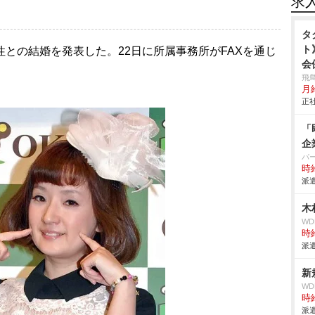
求
タ
ト
性との結婚を発表した。22日に所属事務所がFAXを通じ
会
内
飛
月
支
正社
す
本
「
で
企
す
パ
中
時給
派遣
木
W
時給
派遣
新
W
時給
派遣