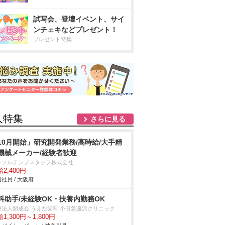
試写会、登壇イベント、サイ
ンチェキなどプレゼント！
プレゼント特集
人特集
さらに見る
10月開始」研究開発業務/高時給/大手精
機械メーカー/経験者歓迎
ーソルテンプスタッフ株式会社
2,400円
社員 / 大阪府
科助手/未経験OK・扶養内勤務OK
療法人開成会 うえだ歯科 小田急藤沢クリニック
1,300円～1,800円