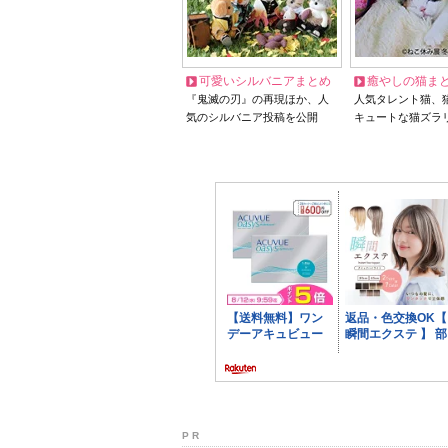
可愛いシルバニアまとめ
癒やしの猫ま
『鬼滅の刃』の再現ほか、人
人気タレント猫、
気のシルバニア投稿を公開
キュートな猫ズラ
P R