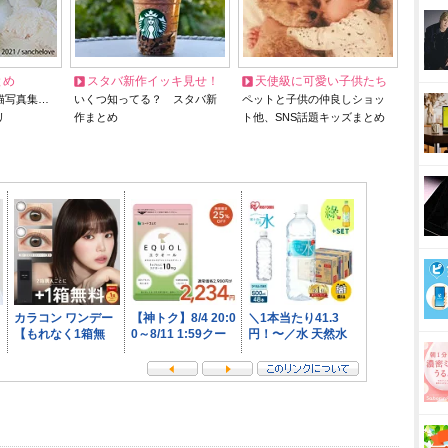
とめ
スタバ新作イッキ見せ！
天使級に可愛い子供たち
猫写真集…
いくつ知ってる？ スタバ新
ペットと子供の仲良しショッ
リ
作まとめ
ト他、SNS話題キッズまとめ