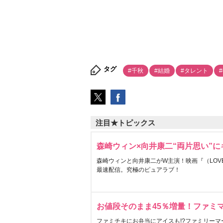
タグ
#千秋
#結婚
#タレント
注目★トピックス
森崎ウィン×向井康二“両片思い”
森崎ウィンと向井康二がW主演！映画『（LOVE S
最速配信。究極のピュアラブ！
お値段そのまま45％増量！ファミ
ファミチキにお弁当にアイスも!?ファミリーマ