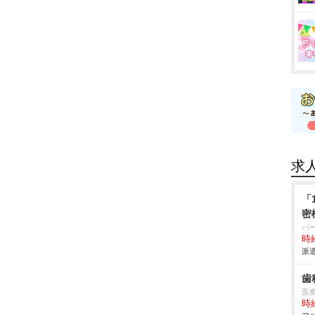
求
「
密
パ
時給
派遣
歯
医
時給