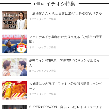
eltha イチオシ特集
川島海荷さんと学ぶ 日常に潜む“人身取引”のリアル
オリコンタイアップ特集
マクドナルドが40年にわたり支える「小学生の甲子
園」
オリコンタイアップ特集
森崎ウィン×向井康二“両片思い”にキュンが止まら
ん！
オリコンタイアップ特集
大好評につき再び！ファミマ名物45％増量キャンペ
ーン
オリコンタイアップ特集
SUPER★DRAGON、自ら描いた”レトロフューチャ