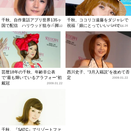
千秋、自作童話アプリ世界135ヶ
千秋、ココリコ遠藤をダジャレで
国で配信 ハリウッド狙う「脚...
祝福「娘にとっていいパパで...
2015.06.10
2011.04.26
芸暦18年の千秋、年齢非公表
西川史子、“3月入籍説”を改めて否
で“最も輝いているアラフォー”初
定
2009.01.22
戴冠
2009.01.22
千秋、『SATC』でリゾートファ