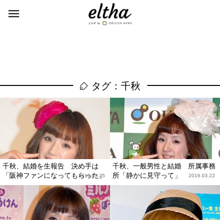
タグ：千秋
千秋、結婚を生報告 決め手は
千秋、一般男性と結婚 所属事務
「阪神ファンになってもらった」
所「静かに見守って」
2016.03.25
2016.03.22