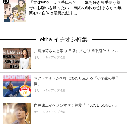
「育休中でしょ？手伝って！」嫁を好き勝手使う義
母のお願いを断りたい！ 頼みの綱の夫はまさかの無
関心!? 自体は最悪の結末に…
eltha イチオシ特集
川島海荷さんと学ぶ 日常に潜む“人身取引”のリアル
オリコンタイアップ特集
マクドナルドが40年にわたり支える「小学生の甲子
園」
オリコンタイアップ特集
向井康二イケメンすぎ！純愛『（LOVE SONG）』
オリコンタイアップ特集