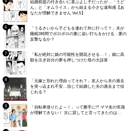
結婚前提の付き合いに喜ぶよし子だったが…「うど
ん」と「オムライス」から始まる小さな違和感【あ
なたが理解できません Vol.5】
「うるさいから子どもを連れて外に行って？」夫が
睡眠3時間でボロボロの妻に追い打ちをかける…妻の
反撃なるか？
「私が絶対に娘の可能性を開花させる…！」娘に高
額を注ぎ自分の夢を押しつけた母の大誤算
「元嫁と別れた理由ってそれ？」友人から夫の過去
を突っ込まれ不安…信じて結婚した夫の過去まで信
じれる？
「自転車借りたよ～！」って勝手に!? ママ友の常識
が理解できない！ 次に貸してと言ってきたのは…