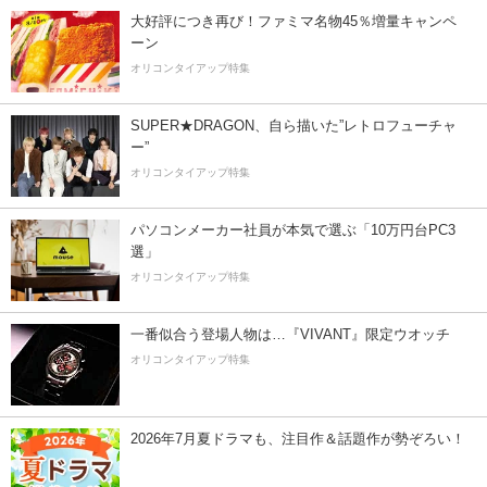
大好評につき再び！ファミマ名物45％増量キャンペ
ーン
オリコンタイアップ特集
SUPER★DRAGON、自ら描いた”レトロフューチャ
ー”
オリコンタイアップ特集
パソコンメーカー社員が本気で選ぶ「10万円台PC3
選」
オリコンタイアップ特集
一番似合う登場人物は…『VIVANT』限定ウオッチ
オリコンタイアップ特集
2026年7月夏ドラマも、注目作＆話題作が勢ぞろい！