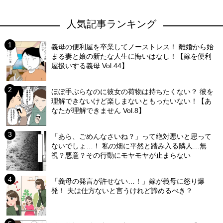
人気記事ランキング
義母の便利屋を卒業してノーストレス！ 離婚から始
まる妻と娘の新たな人生に悔いはなし！【嫁を便利
屋扱いする義母 Vol.44】
ほぼ手ぶらなのに彼女の荷物は持ちたくない？ 彼を
理解できないけど楽しまないともったいない！【あ
なたが理解できません Vol.8】
「あら、ごめんなさいね？」って絶対悪いと思って
ないでしょ…！ 私の畑に平然と踏み入る隣人…無
視？悪意？その行動にモヤモヤが止まらない
「義母の発言が許せない…！」嫁が義母に怒り爆
発！ 夫は仕方ないと言うけれど諦めるべき？