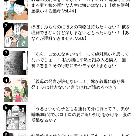
まる妻と娘の新たな人生に悔いはなし！【嫁を便利
屋扱いする義母 Vol.44】
ほぼ手ぶらなのに彼女の荷物は持ちたくない？ 彼を
理解できないけど楽しまないともったいない！【あ
なたが理解できません Vol.8】
「あら、ごめんなさいね？」って絶対悪いと思って
ないでしょ…！ 私の畑に平然と踏み入る隣人…無
視？悪意？その行動にモヤモヤが止まらない
「義母の発言が許せない…！」嫁が義母に怒り爆
発！ 夫は仕方ないと言うけれど諦めるべき？
「うるさいから子どもを連れて外に行って？」夫が
睡眠3時間でボロボロの妻に追い打ちをかける…妻の
反撃なるか？