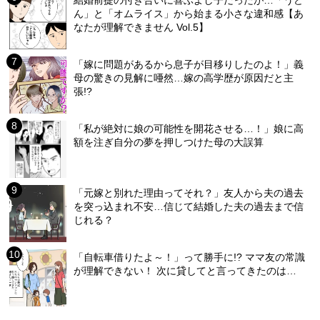
結婚前提の付き合いに喜ぶよし子だったが…「うど
ん」と「オムライス」から始まる小さな違和感【あ
なたが理解できません Vol.5】
「嫁に問題があるから息子が目移りしたのよ！」義
母の驚きの見解に唖然…嫁の高学歴が原因だと主
張!?
「私が絶対に娘の可能性を開花させる…！」娘に高
額を注ぎ自分の夢を押しつけた母の大誤算
「元嫁と別れた理由ってそれ？」友人から夫の過去
を突っ込まれ不安…信じて結婚した夫の過去まで信
じれる？
「自転車借りたよ～！」って勝手に!? ママ友の常識
が理解できない！ 次に貸してと言ってきたのは…