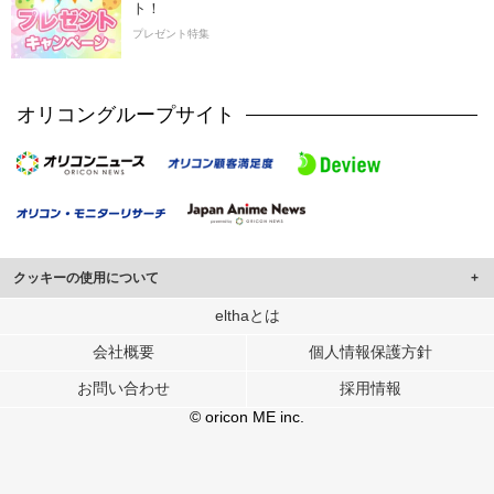
ト！
プレゼント特集
オリコングループサイト
クッキーの使用について
このサイトでは Cookie を使用して、ユーザーに合わせたコンテンツや広告の
elthaとは
表示、ソーシャル メディア機能の提供、広告の表示回数やクリック数の測定を
会社概要
個人情報保護方針
行っています。
また、ユーザーによるサイトの利用状況についても情報を収集し、ソーシャル
お問い合わせ
採用情報
メディアや広告配信、データ解析の各パートナーに提供しています。
各パートナーは、この情報とユーザーが各パートナーに提供した他の情報や、
© oricon ME inc.
ユーザーが各パートナーのサービスを使用したときに収集した他の情報を組み
合わせて使用することがあります。