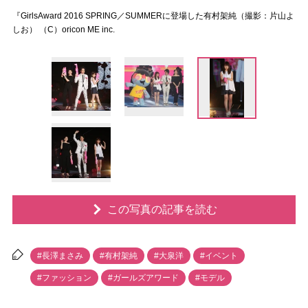
『GirlsAward 2016 SPRING／SUMMERに登場した有村架純（撮影：片山よ
しお） （C）oricon ME inc.
この写真の記事を読む
#長澤まさみ
#有村架純
#大泉洋
#イベント
#ファッション
#ガールズアワード
#モデル