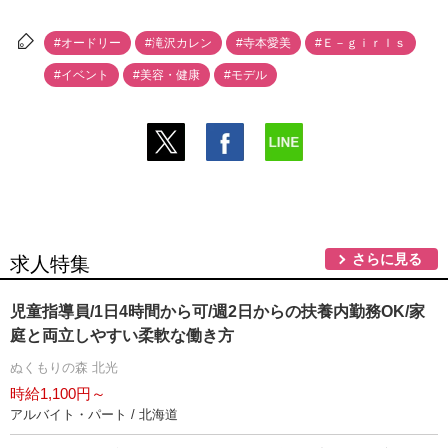
#オードリー
#滝沢カレン
#寺本愛美
#Ｅ－ｇｉｒｌｓ
#イベント
#美容・健康
#モデル
さらに見る
求人特集
児童指導員/1日4時間から可/週2日からの扶養内勤務OK/家
庭と両立しやすい柔軟な働き方
ぬくもりの森 北光
時給1,100円～
アルバイト・パート / 北海道