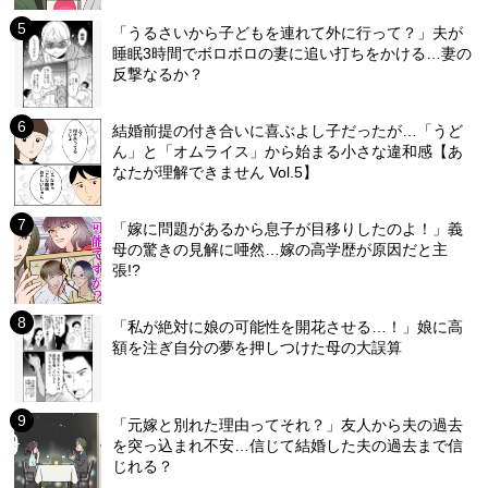
「うるさいから子どもを連れて外に行って？」夫が
睡眠3時間でボロボロの妻に追い打ちをかける…妻の
反撃なるか？
結婚前提の付き合いに喜ぶよし子だったが…「うど
ん」と「オムライス」から始まる小さな違和感【あ
なたが理解できません Vol.5】
「嫁に問題があるから息子が目移りしたのよ！」義
母の驚きの見解に唖然…嫁の高学歴が原因だと主
張!?
「私が絶対に娘の可能性を開花させる…！」娘に高
額を注ぎ自分の夢を押しつけた母の大誤算
「元嫁と別れた理由ってそれ？」友人から夫の過去
を突っ込まれ不安…信じて結婚した夫の過去まで信
じれる？