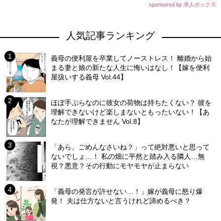
sponsored by 求人ボックス
人気記事ランキング
義母の便利屋を卒業してノーストレス！ 離婚から始
まる妻と娘の新たな人生に悔いはなし！【嫁を便利
屋扱いする義母 Vol.44】
ほぼ手ぶらなのに彼女の荷物は持ちたくない？ 彼を
理解できないけど楽しまないともったいない！【あ
なたが理解できません Vol.8】
「あら、ごめんなさいね？」って絶対悪いと思って
ないでしょ…！ 私の畑に平然と踏み入る隣人…無
視？悪意？その行動にモヤモヤが止まらない
「義母の発言が許せない…！」嫁が義母に怒り爆
発！ 夫は仕方ないと言うけれど諦めるべき？