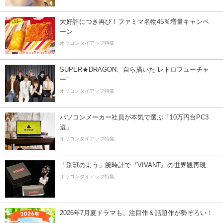
大好評につき再び！ファミマ名物45％増量キャンペ
ーン
オリコンタイアップ特集
SUPER★DRAGON、自ら描いた”レトロフューチャ
ー”
オリコンタイアップ特集
パソコンメーカー社員が本気で選ぶ「10万円台PC3
選」
オリコンタイアップ特集
「別班のよう」腕時計で『VIVANT』の世界観再現
オリコンタイアップ特集
2026年7月夏ドラマも、注目作＆話題作が勢ぞろい！