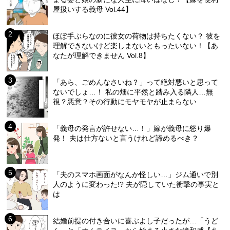
屋扱いする義母 Vol.44】
ほぼ手ぶらなのに彼女の荷物は持ちたくない？ 彼を
理解できないけど楽しまないともったいない！【あ
なたが理解できません Vol.8】
「あら、ごめんなさいね？」って絶対悪いと思って
ないでしょ…！ 私の畑に平然と踏み入る隣人…無
視？悪意？その行動にモヤモヤが止まらない
「義母の発言が許せない…！」嫁が義母に怒り爆
発！ 夫は仕方ないと言うけれど諦めるべき？
「夫のスマホ画面がなんか怪しい…」ジム通いで別
人のように変わった!? 夫が隠していた衝撃の事実と
は
結婚前提の付き合いに喜ぶよし子だったが…「うど