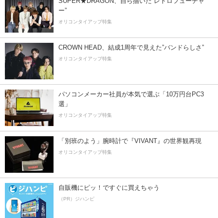
SUPER★DRAGON、自ら描いた”レトロフューチャ
ー”
オリコンタイアップ特集
CROWN HEAD、結成1周年で見えた”バンドらしさ”
オリコンタイアップ特集
パソコンメーカー社員が本気で選ぶ「10万円台PC3
選」
オリコンタイアップ特集
「別班のよう」腕時計で『VIVANT』の世界観再現
オリコンタイアップ特集
自販機にピッ！ですぐに買えちゃう
（PR）ジハンピ