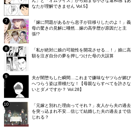
ん」と「オムライス」から始まる小さな違和感【あ
なたが理解できません Vol.5】
「嫁に問題があるから息子が目移りしたのよ！」義
母の驚きの見解に唖然…嫁の高学歴が原因だと主
張!?
「私が絶対に娘の可能性を開花させる…！」娘に高
額を注ぎ自分の夢を押しつけた母の大誤算
夫が闇堕ちした瞬間…これまで嫌味なヤツらが媚び
へつらう姿は滑稽だな！【母親ならすべてを許さな
いとダメですか？ Vol.28】
「元嫁と別れた理由ってそれ？」友人から夫の過去
を突っ込まれ不安…信じて結婚した夫の過去まで信
じれる？