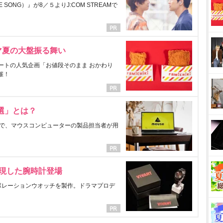
ONG）』が8／５よりJ:COM STREAMで
マ夏の大盤振る舞い
ートの人気企画「お値段そのまま おかわり
催！
選」とは？
で、マウスコンピューターの製品担当者が用
表現した腕時計登場
ラボレーションウオッチを製作。ドラマプロデ