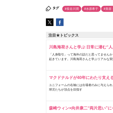
タグ
#長谷川潤
#水原希子
#美容
注目★トピックス
川島海荷さんと学ぶ 日常に潜む“人
「人身取引」って海外の話だと思ってませんか
起きています。川島海荷さんと学ぶリアルな実
マクドナルドが40年にわたり支え
ユニフォームの右袖には出場者のみに与えられ
球児たちが頂点を目指す
森崎ウィン×向井康二“両片思い”