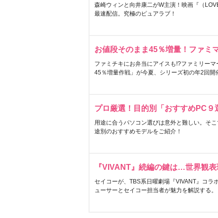
森崎ウィンと向井康二がW主演！映画『（LOVE S
最速配信。究極のピュアラブ！
お値段そのまま45％増量！ファミ
ファミチキにお弁当にアイスも!?ファミリーマ
45％増量作戦」が今夏、シリーズ初の年2回開
プロ厳選！目的別「おすすめPC９
用途に合うパソコン選びは意外と難しい。そこ
途別のおすすめモデルをご紹介！
『VIVANT』続編の鍵は…世界観
セイコーが、TBS系日曜劇場『VIVANT』コ
ューサーとセイコー担当者が魅力を解説する。