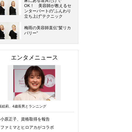
家にある道具だけで
OK！ 美容師が教えるセ
ンターパートの”ふんわり
立ち上げ”テクニック
梅雨の美容師直伝”髪リカ
バリー”
エンタメニュース
坂絵莉、4歳長男とランニング
小原正子、資格取得を報告
ファミマとヒロアカがコラボ