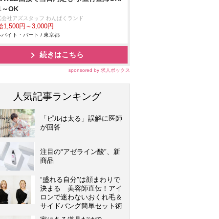
1～OK
式会社アズスタッフ わんぱくランド
1,500円～3,000円
バイト・パート / 東京都
続きはこちら
sponsored by 求人ボックス
人気記事ランキング
「ピルは太る」誤解に医師
が回答
注目の“アゼライン酸”、新
商品
“盛れる自分”は顔まわりで
決まる 美容師直伝！アイ
ロンで迷わないおくれ毛＆
サイドバング簡単セット術