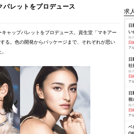
クパレットをプロデュース
求
日
い
ーキャップパレットをプロデュース。資生堂「マキアー
株
売する。色の開発からパッケージまで、それぞれが思い
日給
アル
た。
日
社
株
日給
アル
日
祝
株
日給
アル
ベ
O