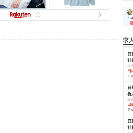
求
日
社
株
日給
アル
日
祝
株
日給
アル
日
社