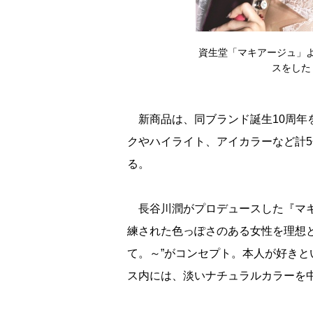
資生堂「マキアージュ」
スをした
新商品は、同ブランド誕生10周年
クやハイライト、アイカラーなど計
る。
長谷川潤がプロデュースした『マキア
練された色っぽさのある女性を理想とした“R
て。～”がコンセプト。本人が好き
ス内には、淡いナチュラルカラーを