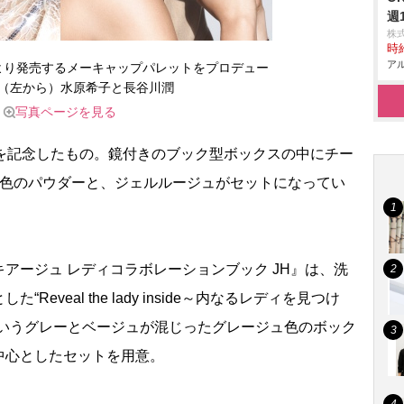
週
株
時給
アル
より発売するメーキャップパレットをプロデュー
（左から）水原希子と長谷川潤
写真ページを見る
を記念したもの。鏡付きのブック型ボックスの中にチー
5色のパウダーと、ジェルルージュがセットになってい
ージュ レディコラボレーションブック JH』は、洗
eveal the lady inside～内なるレディを見つけ
というグレーとベージュが混じったグレージュ色のボック
中心としたセットを用意。