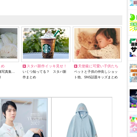
とめ
スタバ新作イッキ見せ！
天使級に可愛い子供たち
猫写真集…
いくつ知ってる？ スタバ新
ペットと子供の仲良しショッ
リ
作まとめ
ト他、SNS話題キッズまとめ