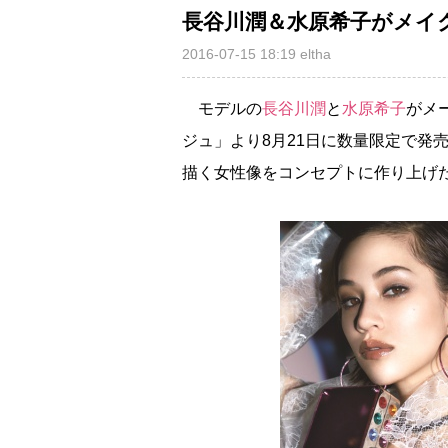
長谷川潤＆水原希子がメイ
2016-07-15 18:19
eltha
モデルの
長谷川潤
と
水原希子
がメ
ジュ」より8月21日に数量限定で発
描く女性像をコンセプトに作り上げ