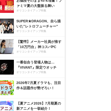
お値段そのまま45％増量！フ
ァミマ夏の大盤振る舞い
オリコンタイアップ特集
SUPER★DRAGON、自ら描
いた”レトロフューチャー”
オリコンタイアップ特集
【驚愕】メーカー社員が推す
「10万円台」神コスパPC
オリコンタイアップ特集
一番似合う登場人物は…
『VIVANT』限定ウオッチ
オリコンタイアップ特集
2026年7月夏ドラマも、注目
作＆話題作が勢ぞろい！
【夏アニメ2026】7月期夏の
新アニメを一挙紹介！