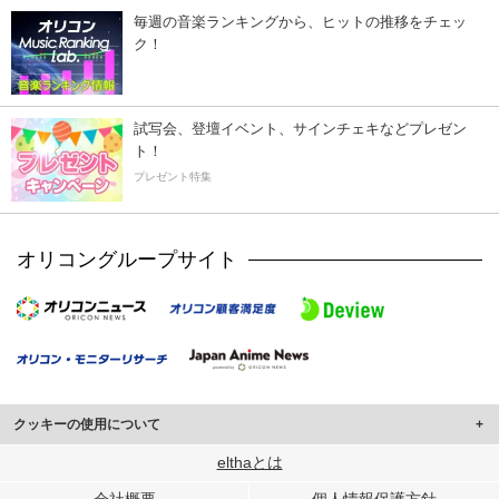
毎週の音楽ランキングから、ヒットの推移をチェッ
ク！
試写会、登壇イベント、サインチェキなどプレゼン
ト！
プレゼント特集
オリコングループサイト
クッキーの使用について
このサイトでは Cookie を使用して、ユーザーに合わせたコンテンツや広告の
elthaとは
表示、ソーシャル メディア機能の提供、広告の表示回数やクリック数の測定を
会社概要
個人情報保護方針
行っています。