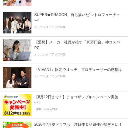
SUPER★DRAGON、自ら描いた”レトロフューチャ
ー”
オリコンタイアップ特集
【驚愕】メーカー社員が推す「10万円台」神コスパ
PC
オリコンタイアップ特集
『VIVANT』限定ウオッチ、プロデューサーの感想は
オリコンタイアップ特集
【8月12日まで！】チョコザップキャンペーン実施
中！
（PR）chocoZAP
2026年7月夏ドラマも、注目作＆話題作が勢ぞろい！