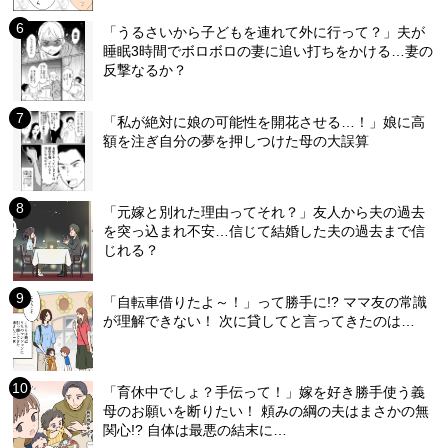
「うるさいから子どもを連れて外に行って？」夫が
睡眠3時間でボロボロの妻に追い打ちをかける…妻の
反撃なるか？
「私が絶対に娘の可能性を開花させる…！」娘に高
額を注ぎ自分の夢を押しつけた母の大誤算
「元嫁と別れた理由ってそれ？」友人から夫の過去
を突っ込まれ不安…信じて結婚した夫の過去まで信
じれる？
「自転車借りたよ～！」って勝手に!? ママ友の常識
が理解できない！ 次に貸してと言ってきたのは…
「育休中でしょ？手伝って！」嫁を好き勝手使う義
母のお願いを断りたい！ 頼みの綱の夫はまさかの無
関心!? 自体は最悪の結末に…