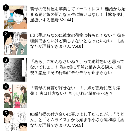
義母の便利屋を卒業してノーストレス！ 離婚から始
まる妻と娘の新たな人生に悔いはなし！【嫁を便利
屋扱いする義母 Vol.44】
ほぼ手ぶらなのに彼女の荷物は持ちたくない？ 彼を
理解できないけど楽しまないともったいない！【あ
なたが理解できません Vol.8】
「あら、ごめんなさいね？」って絶対悪いと思って
ないでしょ…！ 私の畑に平然と踏み入る隣人…無
視？悪意？その行動にモヤモヤが止まらない
「義母の発言が許せない…！」嫁が義母に怒り爆
発！ 夫は仕方ないと言うけれど諦めるべき？
結婚前提の付き合いに喜ぶよし子だったが…「うど
ん」と「オムライス」から始まる小さな違和感【あ
なたが理解できません Vol.5】