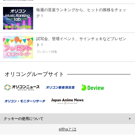
毎週の音楽ランキングから、ヒットの推移をチェッ
ク！
試写会、登壇イベント、サインチェキなどプレゼン
ト！
プレゼント特集
オリコングループサイト
クッキーの使用について
このサイトでは Cookie を使用して、ユーザーに合わせたコンテンツや広告の
elthaとは
表示、ソーシャル メディア機能の提供、広告の表示回数やクリック数の測定を