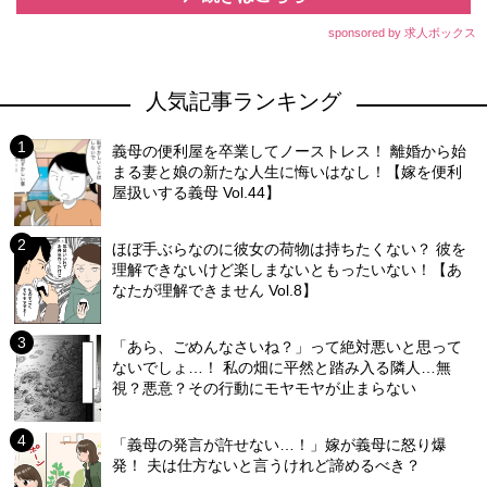
sponsored by 求人ボックス
人気記事ランキング
義母の便利屋を卒業してノーストレス！ 離婚から始
まる妻と娘の新たな人生に悔いはなし！【嫁を便利
屋扱いする義母 Vol.44】
ほぼ手ぶらなのに彼女の荷物は持ちたくない？ 彼を
理解できないけど楽しまないともったいない！【あ
なたが理解できません Vol.8】
「あら、ごめんなさいね？」って絶対悪いと思って
ないでしょ…！ 私の畑に平然と踏み入る隣人…無
視？悪意？その行動にモヤモヤが止まらない
「義母の発言が許せない…！」嫁が義母に怒り爆
発！ 夫は仕方ないと言うけれど諦めるべき？