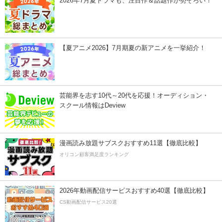
2026年7月夏ドラマも、注目作＆話題作が勢ぞろい！
【夏アニメ2026】7月期夏の新アニメを一挙紹介！
芸能界を志す10代～20代を応援！オーディション・
スクール情報はDeview
漫画読み放題サブスクおすすめ11選【徹底比較】
オリコン顧客満足度ランキング
2026年動画配信サービスおすすめ40選【徹底比較】
CS動画配信サービス20選