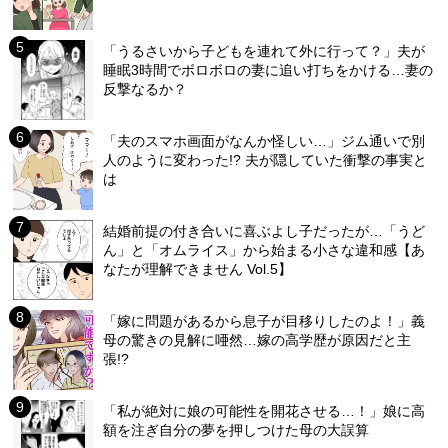
「うるさいから子どもを連れて外に行って？」夫が
睡眠3時間でボロボロの妻に追い打ちをかける…妻の
反撃なるか？
「夫のスマホ画面がなんか怪しい…」ジム通いで別
人のように変わった!? 夫が隠していた衝撃の事実と
は
結婚前提の付き合いに喜ぶよし子だったが…「うど
ん」と「オムライス」から始まる小さな違和感【あ
なたが理解できません Vol.5】
「嫁に問題があるから息子が目移りしたのよ！」義
母の驚きの見解に唖然…嫁の高学歴が原因だと主
張!?
「私が絶対に娘の可能性を開花させる…！」娘に高
額を注ぎ自分の夢を押しつけた母の大誤算