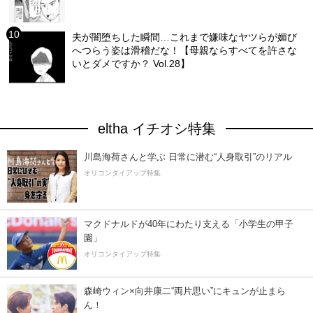
夫が闇堕ちした瞬間…これまで嫌味なヤツらが媚び
へつらう姿は滑稽だな！【母親ならすべてを許さな
いとダメですか？ Vol.28】
eltha イチオシ特集
川島海荷さんと学ぶ 日常に潜む“人身取引”のリアル
オリコンタイアップ特集
マクドナルドが40年にわたり支える「小学生の甲子
園」
オリコンタイアップ特集
森崎ウィン×向井康二“両片思い”にキュンが止まら
ん！