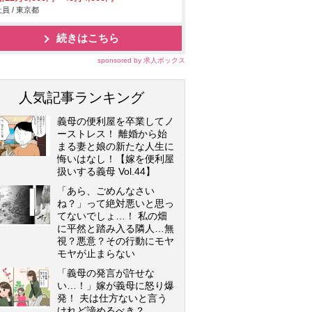
員 / 東京都
続きはこちら
sponsored by 求人ボックス
人気記事ランキング
義母の便利屋を卒業してノ
ーストレス！ 離婚から始
まる妻と娘の新たな人生に
悔いはなし！【嫁を便利屋
扱いする義母 Vol.44】
「あら、ごめんなさい
ね？」って絶対悪いと思っ
てないでしょ…！ 私の畑
に平然と踏み入る隣人…無
視？悪意？その行動にモヤ
モヤが止まらない
「義母の発言が許せな
い…！」嫁が義母に怒り爆
発！ 夫は仕方ないと言う
けれど諦めるべき？