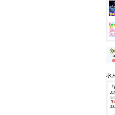
求
「
み
松
月
正社