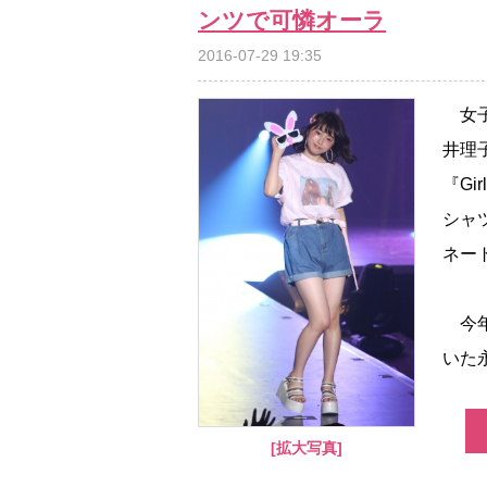
ンツで可憐オーラ
2016-07-29 19:35
女子
井理
『Gir
シャ
ネー
今年
いた
[拡大写真]