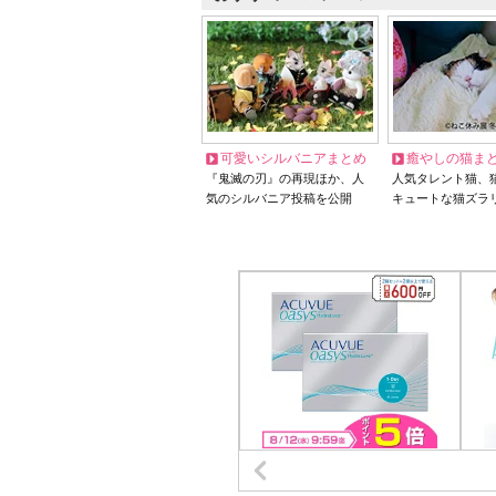
可愛いシルバニアまとめ
癒やしの猫ま
『鬼滅の刃』の再現ほか、人
人気タレント猫、
気のシルバニア投稿を公開
キュートな猫ズラ