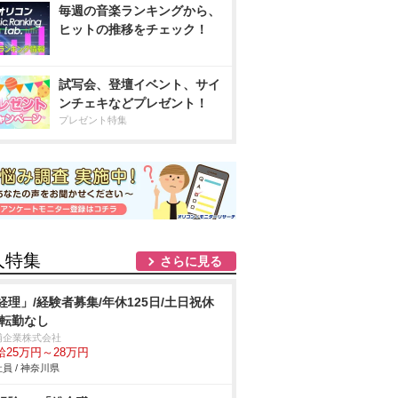
毎週の音楽ランキングから、
ヒットの推移をチェック！
試写会、登壇イベント、サイ
ンチェキなどプレゼント！
プレゼント特集
人特集
さらに見る
経理」/経験者募集/年休125日/土日祝休
/転勤なし
浦企業株式会社
給25万円～28万円
員 / 神奈川県