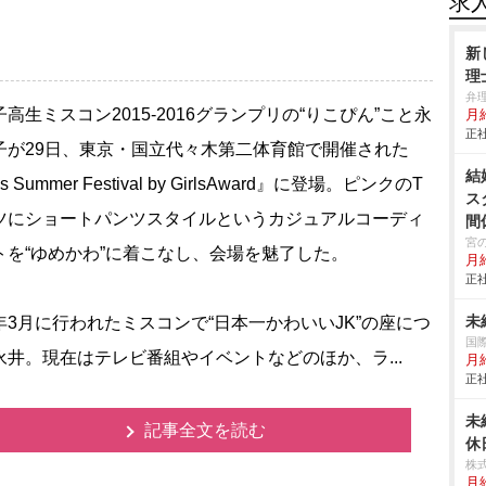
求
新
理
弁
高生ミスコン2015‐2016グランプリの“りこぴん”こと永
月
正社
子が29日、東京・国立代々木第二体育館で開催された
結
ls Summer Festival by GirlsAward』に登場。ピンクのT
ス
ツにショートパンツスタイルというカジュアルコーディ
間
宮
トを“ゆめかわ”に着こなし、会場を魅了した。
月
正社
未
3月に行われたミスコンで“日本一かわいいJK”の座につ
国
永井。現在はテレビ番組やイベントなどのほか、ラ...
月給
正社
未
記事全文を読む
休
株
月給