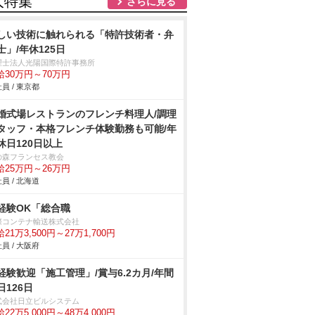
人特集
さらに見る
しい技術に触れられる「特許技術者・弁
士」/年休125日
理士法人光陽国際特許事務所
給30万円～70万円
員 / 東京都
婚式場レストランのフレンチ料理人/調理
タッフ・本格フレンチ体験勤務も可能/年
休日120日以上
の森フランセス教会
給25万円～26万円
員 / 北海道
経験OK「総合職
際コンテナ輸送株式会社
21万3,500円～27万1,700円
員 / 大阪府
経験歓迎「施工管理」/賞与6.2カ月/年間
日126日
式会社日立ビルシステム
22万5,000円～48万4,000円