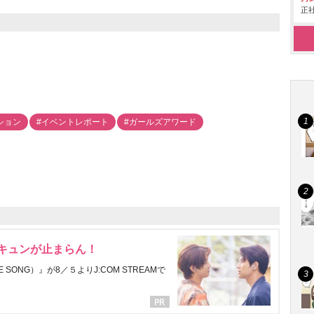
正社
ション
#イベントレポート
#ガールズアワード
にキュンが止まらん！
ONG）』が8／５よりJ:COM STREAMで