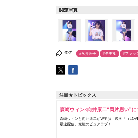
関連写真
タグ
#永井理子
#モデル
#ファッ
注目★トピックス
森崎ウィン×向井康二“両片思い”
森崎ウィンと向井康二がW主演！映画『（LOVE S
最速配信。究極のピュアラブ！