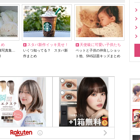
とめ
スタバ新作イッキ見せ！
天使級に可愛い子供たち
猫写真集…
いくつ知ってる？ スタバ新
ペットと子供の仲良しショッ
リ
作まとめ
ト他、SNS話題キッズまとめ