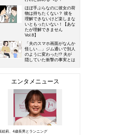
ほぼ手ぶらなのに彼女の荷
物は持ちたくない？ 彼を
理解できないけど楽しまな
いともったいない！【あな
たが理解できません
Vol.8】
「夫のスマホ画面がなんか
怪しい…」ジム通いで別人
のように変わった!? 夫が
隠していた衝撃の事実とは
エンタメニュース
坂絵莉、4歳長男とランニング