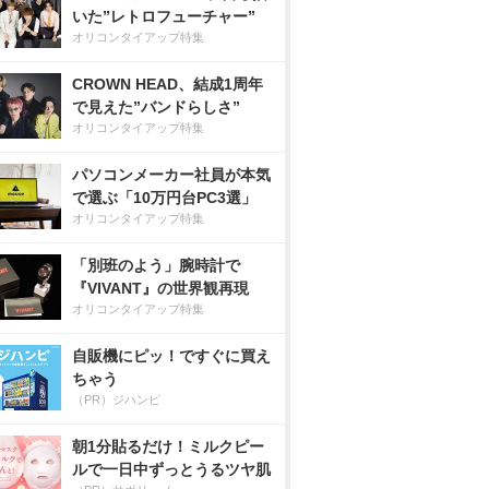
いた”レトロフューチャー”
オリコンタイアップ特集
CROWN HEAD、結成1周年
で見えた”バンドらしさ”
オリコンタイアップ特集
パソコンメーカー社員が本気
で選ぶ「10万円台PC3選」
オリコンタイアップ特集
「別班のよう」腕時計で
『VIVANT』の世界観再現
オリコンタイアップ特集
自販機にピッ！ですぐに買え
ちゃう
（PR）ジハンピ
朝1分貼るだけ！ミルクピー
ルで一日中ずっとうるツヤ肌