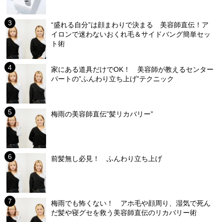
“盛れる自分”は顔まわりで決まる 美容師直伝！ア
イロンで迷わないおくれ毛＆サイドバング簡単セッ
ト術
家にある道具だけでOK！ 美容師が教えるセンター
パートの”ふんわり立ち上げ”テクニック
梅雨の美容師直伝”髪リカバリー”
前髪無し必見！ ふんわり立ち上げ
梅雨でも怖くない！ アホ毛や顔周り、湿気で死ん
だ髪や寝グセを救う美容師直伝のリカバリー術