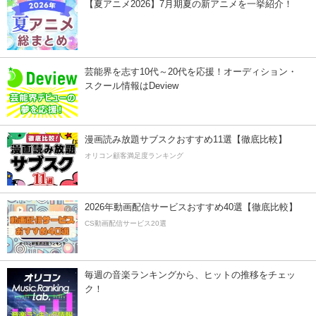
【夏アニメ2026】7月期夏の新アニメを一挙紹介！
芸能界を志す10代～20代を応援！オーディション・
スクール情報はDeview
漫画読み放題サブスクおすすめ11選【徹底比較】
オリコン顧客満足度ランキング
2026年動画配信サービスおすすめ40選【徹底比較】
CS動画配信サービス20選
毎週の音楽ランキングから、ヒットの推移をチェッ
ク！