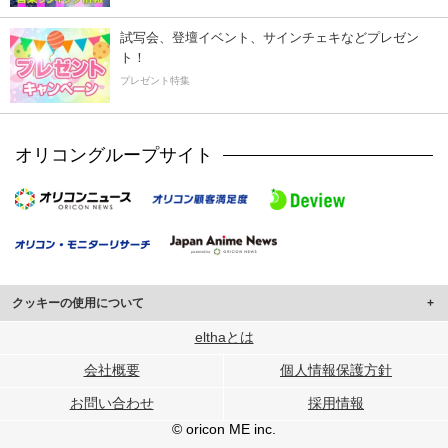
試写会、登壇イベント、サインチェキなどプレゼン
ト！
プレゼント特集
オリコングループサイト
クッキーの使用について
このサイトでは Cookie を使用して、ユーザーに合わせたコンテンツや広告の
elthaとは
表示、ソーシャル メディア機能の提供、広告の表示回数やクリック数の測定を
会社概要
個人情報保護方針
行っています。
また、ユーザーによるサイトの利用状況についても情報を収集し、ソーシャル
お問い合わせ
採用情報
メディアや広告配信、データ解析の各パートナーに提供しています。
各パートナーは、この情報とユーザーが各パートナーに提供した他の情報や、
© oricon ME inc.
ユーザーが各パートナーのサービスを使用したときに収集した他の情報を組み