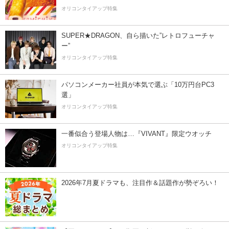
オリコンタイアップ特集
SUPER★DRAGON、自ら描いた”レトロフューチャ
ー”
オリコンタイアップ特集
パソコンメーカー社員が本気で選ぶ「10万円台PC3
選」
オリコンタイアップ特集
一番似合う登場人物は…『VIVANT』限定ウオッチ
オリコンタイアップ特集
2026年7月夏ドラマも、注目作＆話題作が勢ぞろい！