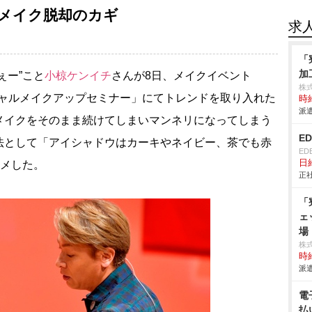
メイク脱却のカギ
求
「
加
ぇー”こと
小椋ケンイチ
さんが8日、メイクイベント
株
ー スペシャルメイクアップセミナー」にてトレンドを取り入れた
時給
派遣
メイクをそのまま続けてしまいマンネリになってしまう
E
法として「アイシャドウはカーキやネイビー、茶でも赤
ED
日給
スメした。
正社
「
ェ
場
株
時給
派遣
電
払