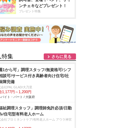
ンチェキなどプレゼント！
プレゼント特集
人特集
さらに見る
週1から可」調理スタッフ/無資格可/シフ
相談可/サービス付き高齢者向け住宅/社
保障完備
会社PAL GLAD/大乃里
1,177円～1,200円
バイト・パート / 大阪府
福祉調理スタッフ」調理師免許必須/日勤
み/住宅型有料老人ホーム
式会社プロミネントケア/有料老人ホーム アウラ神宮