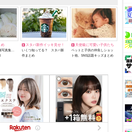
とめ
スタバ新作イッキ見せ！
天使級に可愛い子供たち
猫写真集…
いくつ知ってる？ スタバ新
ペットと子供の仲良しショッ
リ
作まとめ
ト他、SNS話題キッズまとめ