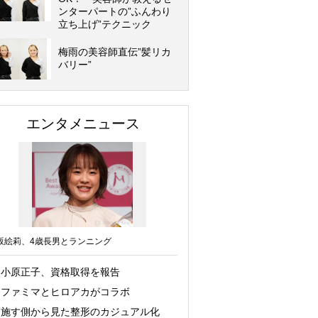
ンターパートの”ふんわり
立ち上げ”テクニック
梅雨の美容師直伝”髪リカ
バリー”
エンタメニュース
坂絵莉、4歳長男とランニング
小原正子、資格取得を報告
ファミマとヒロアカがコラボ
施す側から見た整形のカジュアル化