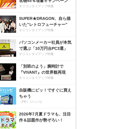
名物45％増量キャンペーン
オリコンタイアップ特集
SUPER★DRAGON、自ら描
いた”レトロフューチャー”
オリコンタイアップ特集
パソコンメーカー社員が本気
で選ぶ「10万円台PC3選」
オリコンタイアップ特集
「別班のよう」腕時計で
『VIVANT』の世界観再現
オリコンタイアップ特集
自販機にピッ！ですぐに買え
ちゃう
（PR）ジハンピ
2026年7月夏ドラマも、注目
作＆話題作が勢ぞろい！