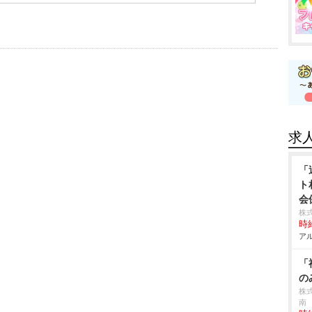
求
「
ト
会
株式
時給
アル
「
の
株
南