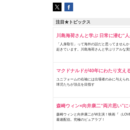
注目★トピックス
川島海荷さんと学ぶ 日常に潜む“人
「人身取引」って海外の話だと思ってませんか
起きています。川島海荷さんと学ぶリアルな実
マクドナルドが40年にわたり支え
ユニフォームの右袖には出場者のみに与えられ
球児たちが頂点を目指す
森崎ウィン×向井康二“両片思い”
森崎ウィンと向井康二がW主演！映画『（LOVE S
最速配信。究極のピュアラブ！