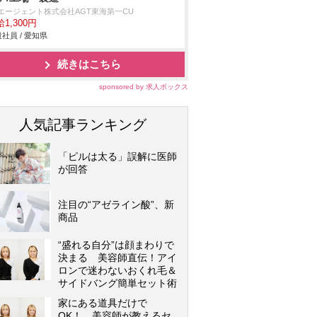
Tエージェント株式会社AGT東海第一CU
1,300円
社員 / 愛知県
続きはこちら
sponsored by 求人ボックス
人気記事ランキング
「ピルは太る」誤解に医師
が回答
注目の“アゼライン酸”、新
商品
“盛れる自分”は顔まわりで
決まる 美容師直伝！アイ
ロンで迷わないおくれ毛＆
サイドバング簡単セット術
家にある道具だけで
OK！ 美容師が教えるセ