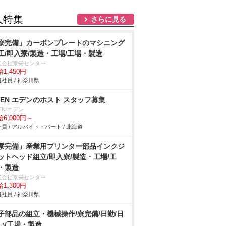
人特集
さらに見る
寮完備」カーボンプレートのマシニング
工/即入寮/製造・工場/工場・製造
式会社京栄センター
1,450円
社員 / 神奈川県
DEN エデンのホスト スタッフ募集
EN エデン
6,000円～
員 / アルバイト・パート / 北海道
寮完備」産業用プリンター部品インクジ
ットヘッド組立/即入寮/製造・工場/工
・製造
式会社京栄センター
1,300円
社員 / 神奈川県
子部品の組立・機械操作/寮完備/日勤/日
い/工場・製造