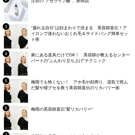
注目の“アゼライン酸”、新商品
“盛れる自分”は顔まわりで決まる 美容師直伝！ア
イロンで迷わないおくれ毛＆サイドバング簡単セッ
ト術
家にある道具だけでOK！ 美容師が教えるセンター
パートの”ふんわり立ち上げ”テクニック
梅雨でも怖くない！ アホ毛や顔周り、湿気で死ん
だ髪や寝グセを救う美容師直伝のリカバリー術
梅雨の美容師直伝”髪リカバリー”