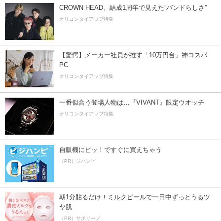
CROWN HEAD、結成1周年で見えた”バンドらしさ”
オリコンタイアップ特集
【驚愕】メーカー社員が推す「10万円台」神コスパ
PC
オリコンタイアップ特集
一番似合う登場人物は…『VIVANT』限定ウオッチ
オリコンタイアップ特集
自販機にピッ！ですぐに買えちゃう
（PR）ジハンピ
朝1分貼るだけ！ミルクピールで一日中ずっとうるツ
ヤ肌
（PR）サボリーノ