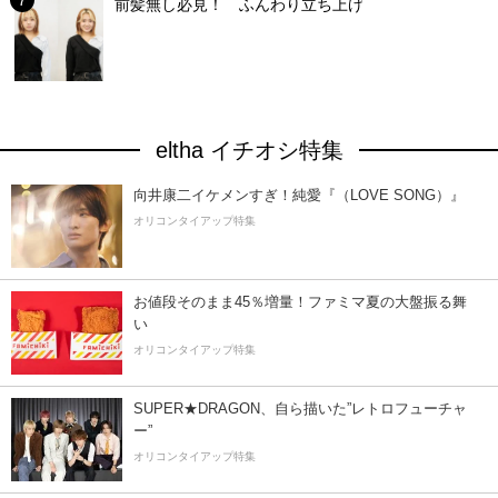
前髪無し必見！ ふんわり立ち上げ
eltha イチオシ特集
向井康二イケメンすぎ！純愛『（LOVE SONG）』
オリコンタイアップ特集
お値段そのまま45％増量！ファミマ夏の大盤振る舞
い
オリコンタイアップ特集
SUPER★DRAGON、自ら描いた”レトロフューチャ
ー”
オリコンタイアップ特集