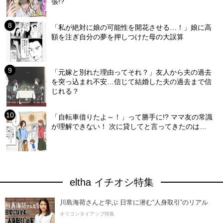
張!?
「私が絶対に娘の可能性を開花させる…！」娘に高
額を注ぎ自分の夢を押しつけた母の大誤算
「元嫁と別れた理由ってそれ？」友人から夫の過去
を突っ込まれ不安…信じて結婚した夫の過去まで信
じれる？
「自転車借りたよ～！」って勝手に!? ママ友の常識
が理解できない！ 次に貸してと言ってきたのは…
eltha イチオシ特集
川島海荷さんと学ぶ 日常に潜む“人身取引”のリアル
オリコンタイアップ特集