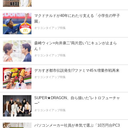
マクドナルドが40年にわたり支える「小学生の甲子
園」
オリコンタイアップ特集
森崎ウィン×向井康二“両片思い”にキュンが止まら
ん！
オリコンタイアップ特集
デカすぎ都市伝説発生!?ファミマ45％増量作戦再来
オリコンタイアップ特集
SUPER★DRAGON、自ら描いた”レトロフューチャ
ー”
オリコンタイアップ特集
パソコンメーカー社員が本気で選ぶ「10万円台PC3