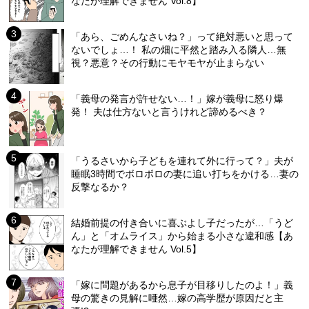
なたが理解できません Vol.8】
「あら、ごめんなさいね？」って絶対悪いと思って
ないでしょ…！ 私の畑に平然と踏み入る隣人…無
視？悪意？その行動にモヤモヤが止まらない
「義母の発言が許せない…！」嫁が義母に怒り爆
発！ 夫は仕方ないと言うけれど諦めるべき？
「うるさいから子どもを連れて外に行って？」夫が
睡眠3時間でボロボロの妻に追い打ちをかける…妻の
反撃なるか？
結婚前提の付き合いに喜ぶよし子だったが…「うど
ん」と「オムライス」から始まる小さな違和感【あ
なたが理解できません Vol.5】
「嫁に問題があるから息子が目移りしたのよ！」義
母の驚きの見解に唖然…嫁の高学歴が原因だと主