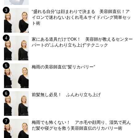
“盛れる自分”は顔まわりで決まる 美容師直伝！ア
イロンで迷わないおくれ毛＆サイドバング簡単セッ
ト術
家にある道具だけでOK！ 美容師が教えるセンター
パートの”ふんわり立ち上げ”テクニック
梅雨の美容師直伝”髪リカバリー”
前髪無し必見！ ふんわり立ち上げ
梅雨でも怖くない！ アホ毛や顔周り、湿気で死ん
だ髪や寝グセを救う美容師直伝のリカバリー術