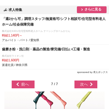
さらに見る
求人特集
「週2から可」調理スタッフ/無資格可/シフト相談可/住宅型有料老人
ホーム/社会保障完備
株式会社S301/住宅型有料老人ホーム ナーシングホームかりん
時給1,140円～
アルバイト・パート / 愛知県
歯磨き粉・洗口剤・薬品の製造/寮完備/日払い/工場・製造
株式会社ライオン社
時給1,600円
派遣社員 / 神奈川県
sponsored by 求人ボックス
7 / 7
前へ
次へ