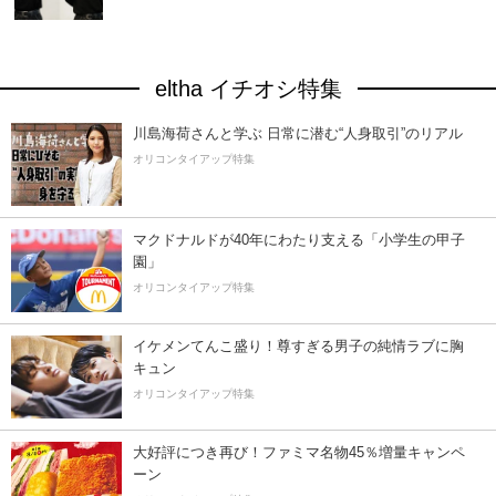
eltha イチオシ特集
川島海荷さんと学ぶ 日常に潜む“人身取引”のリアル
オリコンタイアップ特集
マクドナルドが40年にわたり支える「小学生の甲子
園」
オリコンタイアップ特集
イケメンてんこ盛り！尊すぎる男子の純情ラブに胸
キュン
オリコンタイアップ特集
大好評につき再び！ファミマ名物45％増量キャンペ
ーン