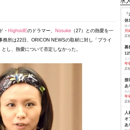
求
「
休
株
ド・
HighsidE
のドラマー、
Nosuke
（27）との熱愛を一
月給
正社
事務所は22日、ORICON NEWSの取材に対し「プライ
募
」とし、熱愛について否定しなかった。
1
ネ
年収
正社
接
あ
SU
年収
正社
人
オ
あ