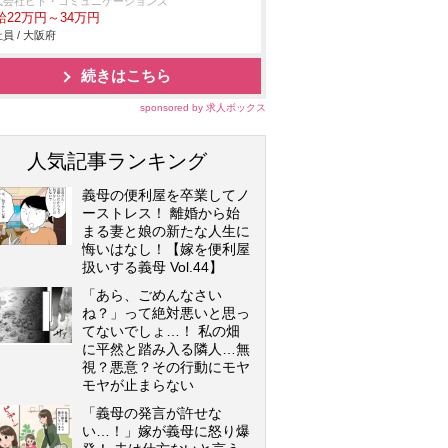
式会社ヒト・コミュニケーションズ
給22万円～34万円
員 / 大阪府
続きはこちら
sponsored by 求人ボックス
人気記事ランキング
義母の便利屋を卒業してノ
ーストレス！ 離婚から始
まる妻と娘の新たな人生に
悔いはなし！【嫁を便利屋
扱いする義母 Vol.44】
「あら、ごめんなさい
ね？」って絶対悪いと思っ
てないでしょ…！ 私の畑
に平然と踏み入る隣人…無
視？悪意？その行動にモヤ
モヤが止まらない
「義母の発言が許せな
い…！」嫁が義母に怒り爆