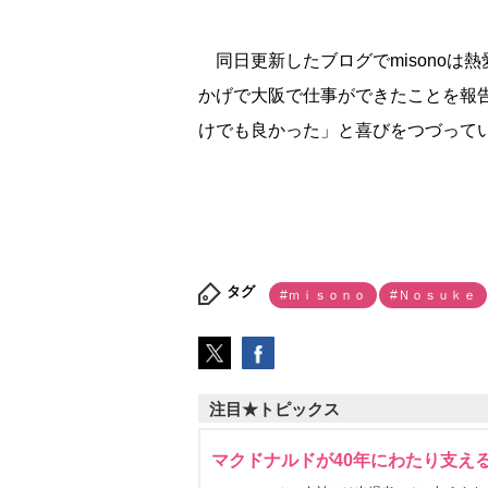
同日更新したブログでmisonoは熱愛
かげで大阪で仕事ができたことを報
けでも良かった」と喜びをつづって
タグ
#ｍｉｓｏｎｏ
#Ｎｏｓｕｋｅ
注目★トピックス
マクドナルドが40年にわたり支え