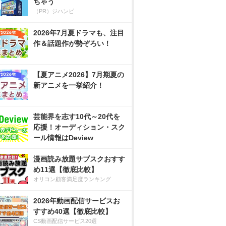
ちゃう
（PR）ジハンピ
2026年7月夏ドラマも、注目
作＆話題作が勢ぞろい！
【夏アニメ2026】7月期夏の
新アニメを一挙紹介！
芸能界を志す10代～20代を
応援！オーディション・スク
ール情報はDeview
漫画読み放題サブスクおすす
め11選【徹底比較】
オリコン顧客満足度ランキング
2026年動画配信サービスお
すすめ40選【徹底比較】
CS動画配信サービス20選