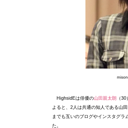
miso
HighsidEは俳優の
山田親太朗
（3
よると、2人は共通の知人である山
までも互いのブログやインスタグラ
た。