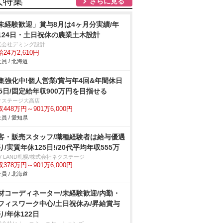
人特集
さらに見る
未経験歓迎」賞与8月は4ヶ月分実績/年
124日・土日祝休の農業土木設計
式会社デミング設計
24万2,610円
員 / 北海道
集強化中!個人営業/賞与年4回&年間休日
25日/固定給年収900万円を目指せる
クステージ大高店
448万円～901万6,000円
員 / 愛知県
客・販売スタッフ/職種経験者は給与優遇
り/実質年休125日!/20代平均年収555万
V LAND札幌/株式会社ネクステージ
378万円～901万6,000円
員 / 北海道
材コーディネーター/未経験歓迎/内勤・
フィスワーク中心/土日祝休み/昇給賞与
り/年休122日