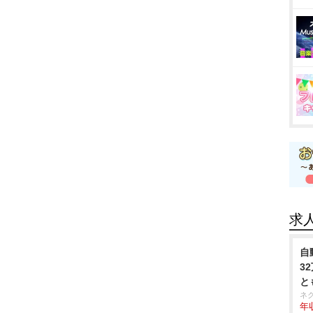
求
自
3
と
ネ
年収