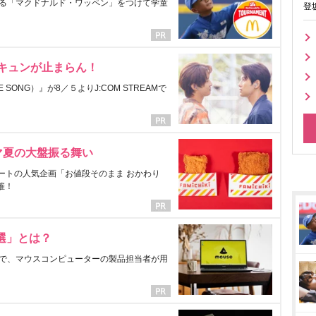
る「マクドナルド・ワッペン」をつけて学童
登
にキュンが止まらん！
ONG）』が8／５よりJ:COM STREAMで
マ夏の大盤振る舞い
ートの人気企画「お値段そのまま おかわり
催！
選」とは？
で、マウスコンピューターの製品担当者が用