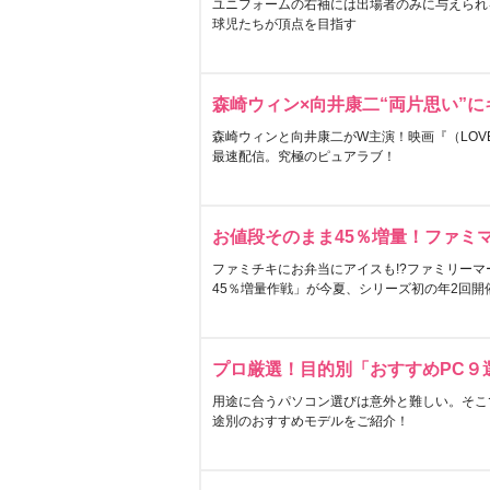
ユニフォームの右袖には出場者のみに与えられ
球児たちが頂点を目指す
森崎ウィン×向井康二“両片思い”
森崎ウィンと向井康二がW主演！映画『（LOVE S
最速配信。究極のピュアラブ！
お値段そのまま45％増量！ファミ
ファミチキにお弁当にアイスも!?ファミリーマ
45％増量作戦」が今夏、シリーズ初の年2回開
プロ厳選！目的別「おすすめPC９
用途に合うパソコン選びは意外と難しい。そこ
途別のおすすめモデルをご紹介！