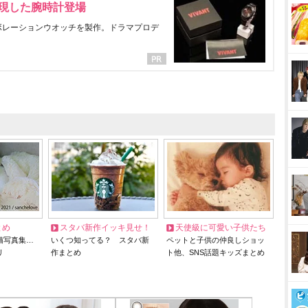
表現した腕時計登場
ラボレーションウオッチを製作。ドラマプロデ
とめ
スタバ新作イッキ見せ！
天使級に可愛い子供たち
猫写真集…
いくつ知ってる？ スタバ新
ペットと子供の仲良しショッ
リ
作まとめ
ト他、SNS話題キッズまとめ