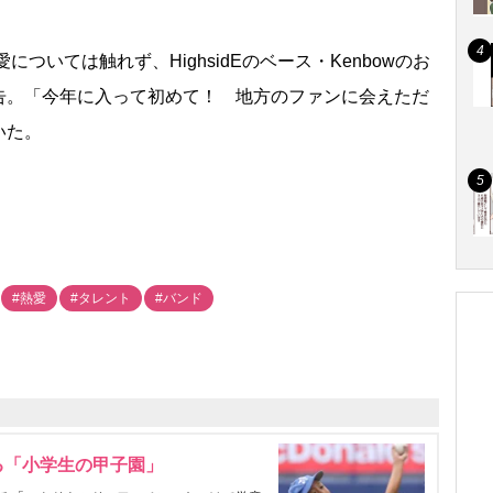
については触れず、HighsidEのベース・Kenbowのお
告。「今年に入って初めて！ 地方のファンに会えただ
いた。
#熱愛
#タレント
#バンド
る「小学生の甲子園」