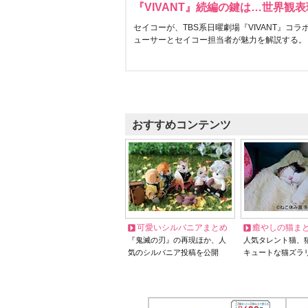
『VIVANT』続編の鍵は…世界観
セイコーが、TBS系日曜劇場『VIVANT』コ
ューサーとセイコー担当者が魅力を解説する。
おすすめコンテンツ
可愛いシルバニアまとめ
癒やしの猫ま
『鬼滅の刃』の再現ほか、人
人気タレント猫、
気のシルバニア投稿を公開
キュートな猫ズラ