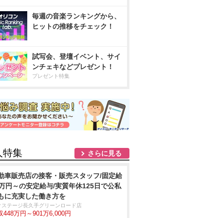
毎週の音楽ランキングから、
ヒットの推移をチェック！
試写会、登壇イベント、サイ
ンチェキなどプレゼント！
プレゼント特集
人特集
さらに見る
動車販売店の接客・販売スタッフ/固定給
2万円～の安定給与/実質年休125日で公私
もに充実した働き方を
クステージ⾧久手グリーンロード店
448万円～901万6,000円