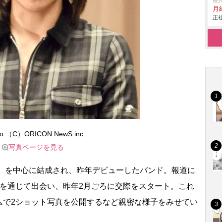
株
月
正社
no （C）ORICON NewS inc.
写真ページを見る
0）を中心に結成され、昨年デビューしたバンド。報道に
田を通じて出会い、昨年2月ごろに交際をスタート。これ
ムで2ショット写真を公開するなど親密な様子をみせてい