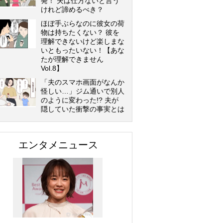
発！ 夫は仕方ないと言う
けれど諦めるべき？
ほぼ手ぶらなのに彼女の荷
物は持ちたくない？ 彼を
理解できないけど楽しまな
いともったいない！【あな
たが理解できません
Vol.8】
「夫のスマホ画面がなんか
怪しい…」ジム通いで別人
のように変わった!? 夫が
隠していた衝撃の事実とは
エンタメニュース