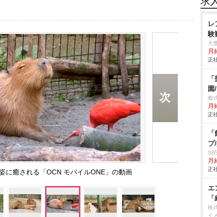
求
レ
験
大
月
正社
「
園
株
月
正社
「
プ
S
月給
正社
に癒される「OCN モバイルONE」の動画
エ
「
株
イ