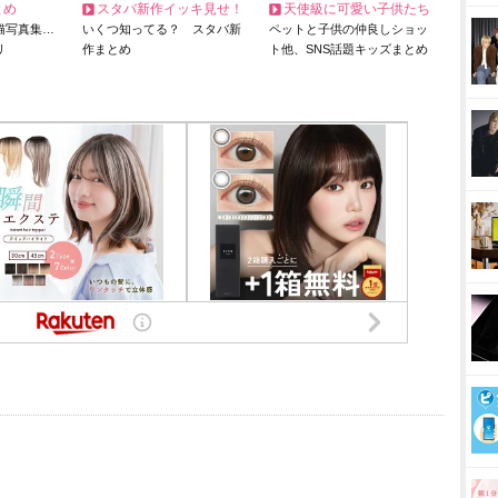
とめ
スタバ新作イッキ見せ！
天使級に可愛い子供たち
猫写真集…
いくつ知ってる？ スタバ新
ペットと子供の仲良しショッ
リ
作まとめ
ト他、SNS話題キッズまとめ