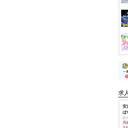
求
安
ぼ
株
月
正社