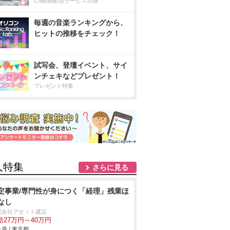
CS動画配信サービス20選
毎週の音楽ランキングから、
ヒットの推移をチェック！
試写会、登壇イベント、サイ
ンチェキなどプレゼント！
プレゼント特集
人特集
さらに見る
定事業/専門性が身につく「経理」残業ほ
なし
式会社アセット建設
給27万円～40万円
員 / 東京都