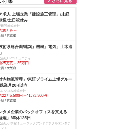
人特集
さらに見る
ア求人 上場企業「建設施工管理」/未経
歓迎/土日祝休み
豊建設株式会社
給30万円～
員 / 東京都
技術系総合職/建築」機械」電気」土木造
/」
式会社URコミュニティ
給25万円～35万円
員 / 大阪府
館内物流管理」/東証プライム上場グルー
/残業月20H以内
BSロジコム株式会社
22万5,500円～41万3,900円
員 / 東京都
ンタメ企業のバックオフィスを支える
経理」/年休125日
式会社小学館ミュージックアンドデジタルエンタテ
メント