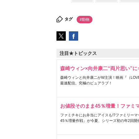
タグ
#動物
注目★トピックス
森崎ウィン×向井康二“両片思い”
森崎ウィンと向井康二がW主演！映画『（LOVE S
最速配信。究極のピュアラブ！
お値段そのまま45％増量！ファミ
ファミチキにお弁当にアイスも!?ファミリーマ
45％増量作戦」が今夏、シリーズ初の年2回開