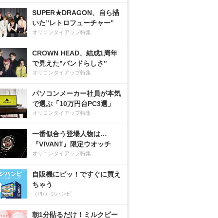
SUPER★DRAGON、自ら描
いた”レトロフューチャー”
オリコンタイアップ特集
CROWN HEAD、結成1周年
で見えた”バンドらしさ”
オリコンタイアップ特集
パソコンメーカー社員が本気
で選ぶ「10万円台PC3選」
オリコンタイアップ特集
一番似合う登場人物は…
『VIVANT』限定ウオッチ
オリコンタイアップ特集
自販機にピッ！ですぐに買え
ちゃう
（PR）ジハンピ
朝1分貼るだけ！ミルクピー