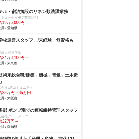
テル・宿泊施設のリネン類洗濯業務
タキューセイモア株式会社
19万5,000円
員 / 愛知県
学校運営スタッフ」/未経験・無資格も
K
校法人三幸学園
24万3,100円～
員 / 東京都
技術系総合職/建築」機械」電気」土木造
/」
式会社URコミュニティ
給25万円～35万円
員 / 大阪府
多郡 ポンプ場での運転維持管理スタッフ
式会社アイ・メッツ
給22万円～
員 / 愛知県
務経験3年以上「経理・税務」/年休121