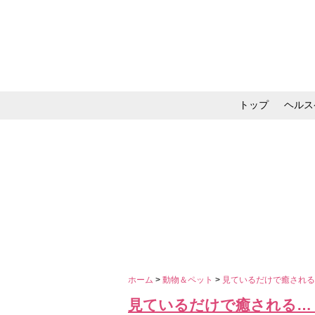
トップ
ヘルス
メイク・コスメ・スキ
ホーム
>
動物＆ペット
>
見ているだけで癒され
見ているだけで癒される…