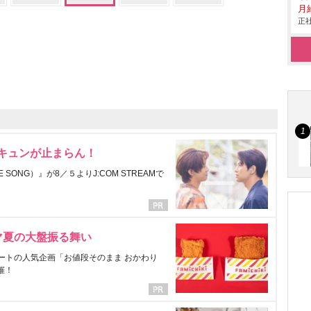
月
正社
にキュンが止まらん！
ONG）』が8／５よりJ:COM STREAMで
マ夏の大盤振る舞い
ートの人気企画「お値段そのまま おかわり
催！