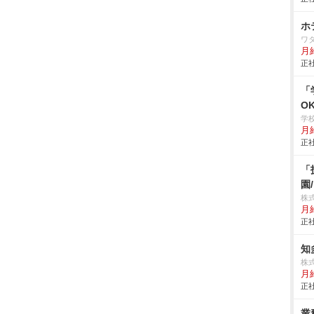
ホ
ワ
月給
正社
「
O
学
月給
正社
「
園
株
月
正社
知
株
月
正社
業