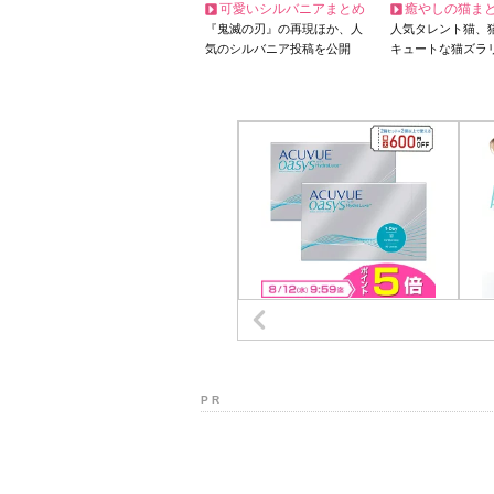
可愛いシルバニアまとめ
癒やしの猫ま
『鬼滅の刃』の再現ほか、人
人気タレント猫、
気のシルバニア投稿を公開
キュートな猫ズラ
P R