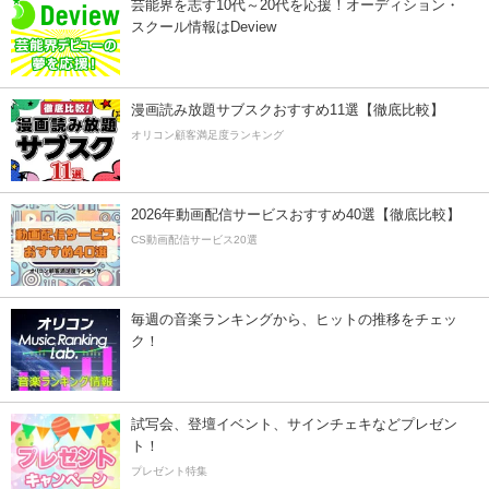
芸能界を志す10代～20代を応援！オーディション・
スクール情報はDeview
漫画読み放題サブスクおすすめ11選【徹底比較】
オリコン顧客満足度ランキング
2026年動画配信サービスおすすめ40選【徹底比較】
CS動画配信サービス20選
毎週の音楽ランキングから、ヒットの推移をチェッ
ク！
試写会、登壇イベント、サインチェキなどプレゼン
ト！
プレゼント特集