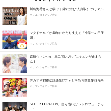
川島海荷さんと学ぶ 日常に潜む“人身取引”のリアル
オリコンタイアップ特集
マクドナルドが40年にわたり支える「小学生の甲子
園」
オリコンタイアップ特集
森崎ウィン×向井康二“両片思い”にキュンが止まら
ん！
オリコンタイアップ特集
デカすぎ都市伝説発生!?ファミマ45％増量作戦再来
オリコンタイアップ特集
SUPER★DRAGON、自ら描いた”レトロフューチャ
ー”