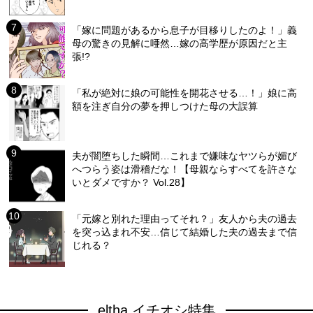
「嫁に問題があるから息子が目移りしたのよ！」義
母の驚きの見解に唖然…嫁の高学歴が原因だと主
張!?
「私が絶対に娘の可能性を開花させる…！」娘に高
額を注ぎ自分の夢を押しつけた母の大誤算
夫が闇堕ちした瞬間…これまで嫌味なヤツらが媚び
へつらう姿は滑稽だな！【母親ならすべてを許さな
いとダメですか？ Vol.28】
「元嫁と別れた理由ってそれ？」友人から夫の過去
を突っ込まれ不安…信じて結婚した夫の過去まで信
じれる？
eltha イチオシ特集