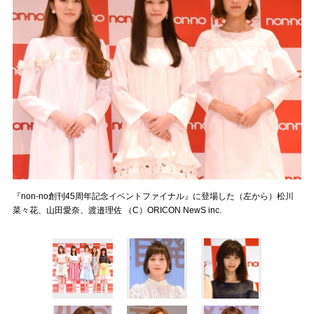
『non-no創刊45周年記念イベントファイナル』に登場した（左から）松川
菜々花、山田愛奈、渡邉理佐 （C）ORICON NewS inc.