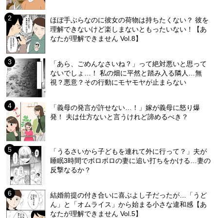
ほぼ手ぶらなのに彼女の荷物は持ちたくない？ 彼を
理解できないけど楽しまないともったいない！【あ
なたが理解できません Vol.8】
「あら、ごめんなさいね？」って絶対悪いと思って
ないでしょ…！ 私の畑に平然と踏み入る隣人…無
視？悪意？その行動にモヤモヤが止まらない
「義母の発言が許せない…！」嫁が義母に怒り爆
発！ 夫は仕方ないと言うけれど諦めるべき？
「うるさいから子どもを連れて外に行って？」夫が
睡眠3時間でボロボロの妻に追い打ちをかける…妻の
反撃なるか？
結婚前提の付き合いに喜ぶよし子だったが…「うど
ん」と「オムライス」から始まる小さな違和感【あ
なたが理解できません Vol.5】