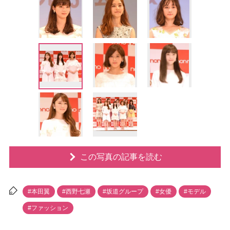
この写真の記事を読む
#本田翼
#西野七瀬
#坂道グループ
#女優
#モデル
#ファッション