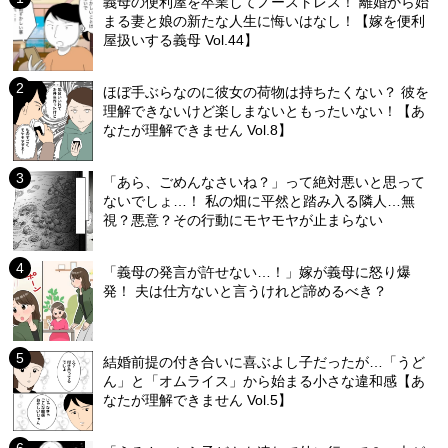
義母の便利屋を卒業してノーストレス！ 離婚から始
まる妻と娘の新たな人生に悔いはなし！【嫁を便利
屋扱いする義母 Vol.44】
ほぼ手ぶらなのに彼女の荷物は持ちたくない？ 彼を
理解できないけど楽しまないともったいない！【あ
なたが理解できません Vol.8】
「あら、ごめんなさいね？」って絶対悪いと思って
ないでしょ…！ 私の畑に平然と踏み入る隣人…無
視？悪意？その行動にモヤモヤが止まらない
「義母の発言が許せない…！」嫁が義母に怒り爆
発！ 夫は仕方ないと言うけれど諦めるべき？
結婚前提の付き合いに喜ぶよし子だったが…「うど
ん」と「オムライス」から始まる小さな違和感【あ
なたが理解できません Vol.5】