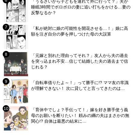
「うるさいから子どもを連れて外に行って？」夫が
睡眠3時間でボロボロの妻に追い打ちをかける…妻の
反撃なるか？
「私が絶対に娘の可能性を開花させる…！」娘に高
額を注ぎ自分の夢を押しつけた母の大誤算
「元嫁と別れた理由ってそれ？」友人から夫の過去
を突っ込まれ不安…信じて結婚した夫の過去まで信
じれる？
「自転車借りたよ～！」って勝手に!? ママ友の常識
が理解できない！ 次に貸してと言ってきたのは…
「育休中でしょ？手伝って！」嫁を好き勝手使う義
母のお願いを断りたい！ 頼みの綱の夫はまさかの無
関心!? 自体は最悪の結末に…