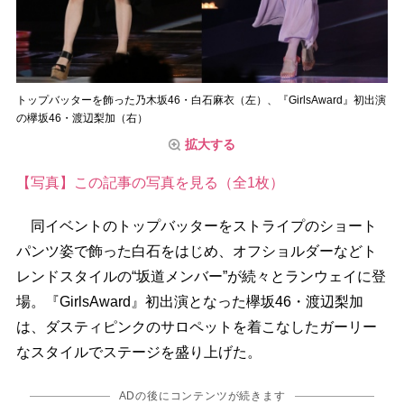
トップバッターを飾った乃木坂46・白石麻衣（左）、『GirlsAward』初出演
の欅坂46・渡辺梨加（右）
拡大する
【写真】この記事の写真を見る（全1枚）
同イベントのトップバッターをストライプのショート
パンツ姿で飾った白石をはじめ、オフショルダーなどト
レンドスタイルの“坂道メンバー”が続々とランウェイに登
場。『GirlsAward』初出演となった欅坂46・渡辺梨加
は、ダスティピンクのサロペットを着こなしたガーリー
なスタイルでステージを盛り上げた。
ADの後にコンテンツが続きます