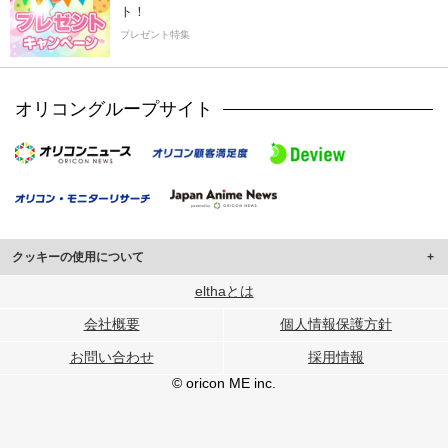
ト！
プレゼント特集
オリコングループサイト
クッキーの使用について
このサイトでは Cookie を使用して、ユーザーに合わせたコンテンツや広告の
elthaとは
表示、ソーシャル メディア機能の提供、広告の表示回数やクリック数の測定を
会社概要
個人情報保護方針
行っています。
また、ユーザーによるサイトの利用状況についても情報を収集し、ソーシャル
お問い合わせ
採用情報
メディアや広告配信、データ解析の各パートナーに提供しています。
各パートナーは、この情報とユーザーが各パートナーに提供した他の情報や、
© oricon ME inc.
ユーザーが各パートナーのサービスを使用したときに収集した他の情報を組み
合わせて使用することがあります。